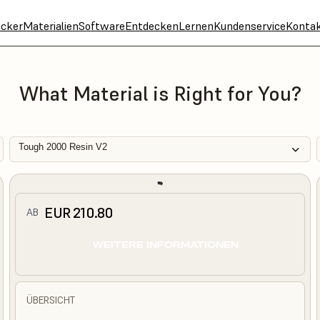
cker
Materialien
Software
Entdecken
Lernen
Kundenservice
Konta
What Material is Right for You?
Tough 2000 Resin V2
EUR 210.80
AB
WEITERE INFORMATIONEN
ÜBERSICHT