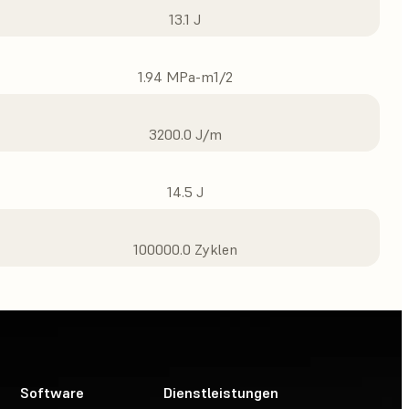
13.1 J
1.94 MPa-m1/2
3200.0 J/m
14.5 J
100000.0 Zyklen
Software
Dienstleistungen