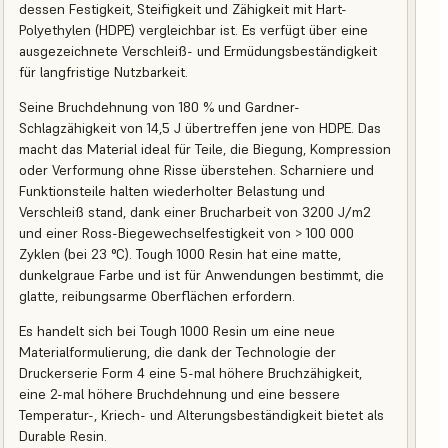
dessen Festigkeit, Steifigkeit und Zähigkeit mit Hart-
Polyethylen (HDPE) vergleichbar ist. Es verfügt über eine
ausgezeichnete Verschleiß- und Ermüdungsbeständigkeit
für langfristige Nutzbarkeit.
Seine Bruchdehnung von 180 % und Gardner-
Schlagzähigkeit von 14,5 J übertreffen jene von HDPE. Das
macht das Material ideal für Teile, die Biegung, Kompression
oder Verformung ohne Risse überstehen. Scharniere und
Funktionsteile halten wiederholter Belastung und
Verschleiß stand, dank einer Brucharbeit von 3200 J/m2
und einer Ross-Biegewechselfestigkeit von > 100 000
Zyklen (bei 23 °C). Tough 1000 Resin hat eine matte,
dunkelgraue Farbe und ist für Anwendungen bestimmt, die
glatte, reibungsarme Oberflächen erfordern.
Es handelt sich bei Tough 1000 Resin um eine neue
Materialformulierung, die dank der Technologie der
Druckerserie Form 4 eine 5-mal höhere Bruchzähigkeit,
eine 2-mal höhere Bruchdehnung und eine bessere
Temperatur-, Kriech- und Alterungsbeständigkeit bietet als
Durable Resin.