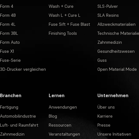
Form 4
Wash + Cure
SLS-Pulver
Form 4B
Wash L + Cure L
SLA Resins
Form 4L
Fuse Sift + Fuse Blast
Allzweckmaterialien
Form 3BL
Finishing Tools
Technische Materiali
Form Auto
Zahnmedizin
Fuse X1
Gesundheitswesen
Fuse-Serie
Guss
3D-Drucker vergleichen
Open Material Mode
Branchen
Lernen
Unternehmen
Fertigung
Anwendungen
Über uns
Automobilindustrie
Blog
Karriere
Luft- und Raumfahrt
Ressourcen
Presse
Zahnmedizin
Veranstaltungen
Unsere Initiativen