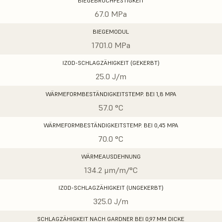
BIEGEBRUCHFESTIGKEIT
67.0 MPa
BIEGEMODUL
1701.0 MPa
IZOD-SCHLAGZÄHIGKEIT (GEKERBT)
25.0 J/m
WÄRMEFORMBESTÄNDIGKEITSTEMP. BEI 1,8 MPA
57.0 °C
WÄRMEFORMBESTÄNDIGKEITSTEMP. BEI 0,45 MPA
70.0 °C
WÄRMEAUSDEHNUNG
134.2 μm/m/°C
IZOD-SCHLAGZÄHIGKEIT (UNGEKERBT)
325.0 J/m
SCHLAGZÄHIGKEIT NACH GARDNER BEI 0,97 MM DICKE