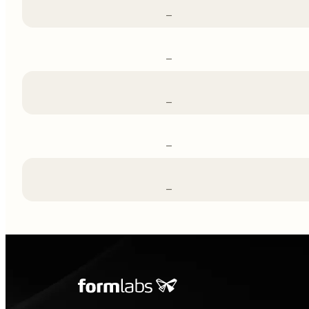
–
–
–
–
–