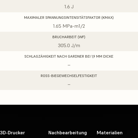
1.6 J
MAXIMALER SPANNUNGSINTENSITÄTSFAKTOR (KMAX)
1.65 MPa-m1/2
BRUCHARBEIT (WF)
305.0 J/m
SCHLAGZÄHIGKEIT NACH GARDNER BEI 1,9 MM DICKE
–
ROSS-BIEGEWECHSELFESTIGKEIT
–
3D-Drucker
Nachbearbeitung
Materialien