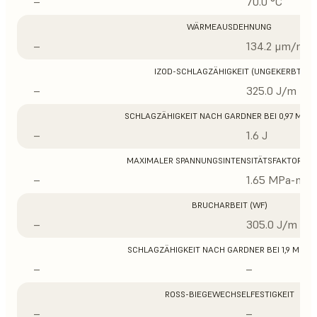
–
70.0 °C
WÄRMEAUSDEHNUNG
–
134.2 μm/m/°
IZOD-SCHLAGZÄHIGKEIT (UNGEKERBT)
–
325.0 J/m
SCHLAGZÄHIGKEIT NACH GARDNER BEI 0,97 MM D
–
1.6 J
MAXIMALER SPANNUNGSINTENSITÄTSFAKTOR (K
–
1.65 MPa-m1/
BRUCHARBEIT (WF)
–
305.0 J/m
SCHLAGZÄHIGKEIT NACH GARDNER BEI 1,9 MM D
–
–
ROSS-BIEGEWECHSELFESTIGKEIT
–
–