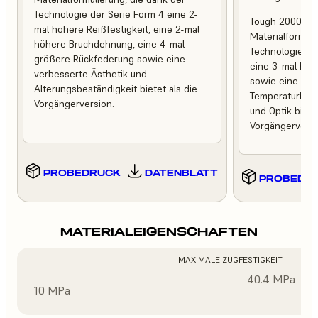
Technologie der Serie Form 4 eine 2-
Tough 2000 Res
mal höhere Reißfestigkeit, eine 2-mal
Materialformuli
höhere Bruchdehnung, eine 4-mal
Technologie de
größere Rückfederung sowie eine
eine 3-mal höh
verbesserte Ästhetik und
sowie eine ver
Alterungsbeständigkeit bietet als die
Temperaturbest
Vorgängerversion.
und Optik bietet
Vorgängerversi
PROBEDRUCK
DATENBLATT
PROBEDR
MATERIALEIGENSCHAFTEN
MAXIMALE ZUGFESTIGKEIT
40.4 MPa
10 MPa