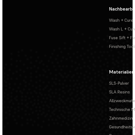
Nachbearbe
Wash + Cure
Wash L + Cur
Fuse Sift + Fu
Finishing Tool
Materialien
SLS-Pulver
SLA Resins
Allzweckmater
Technische Ma
Zahnmedizin
Gesundheits