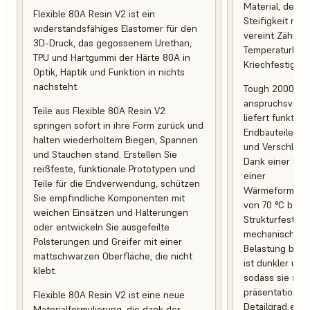
Material, desse
Flexible 80A Resin V2 ist ein
Steifigkeit mit 
widerstandsfähiges Elastomer für den
vereint Zähigke
3D-Druck, das gegossenem Urethan,
Temperaturbest
TPU und Hartgummi der Härte 80A in
Kriechfestigkeit
Optik, Haptik und Funktion in nichts
nachsteht.
Tough 2000 Res
anspruchsvoll
Teile aus Flexible 80A Resin V2
liefert funktio
springen sofort in ihre Form zurück und
Endbauteile, d
halten wiederholtem Biegen, Spannen
und Verschleiß 
und Stauchen stand. Erstellen Sie
Dank einer Br
reißfeste, funktionale Prototypen und
einer
Teile für die Endverwendung, schützen
Wärmeformbest
Sie empfindliche Komponenten mit
von 70 °C behal
weichen Einsätzen und Halterungen
Strukturfestigk
oder entwickeln Sie ausgefeilte
mechanischer 
Polsterungen und Greifer mit einer
Belastung bei. 
mattschwarzen Oberfläche, die nicht
ist dunkler und
klebt.
sodass sie sich
präsentationsb
Flexible 80A Resin V2 ist eine neue
Detailgrad eign
Materialformulierung, die dank der