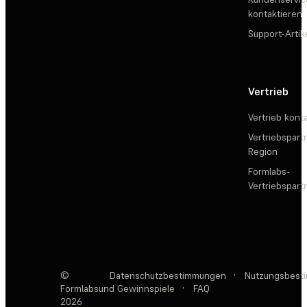
kontaktieren
Support-Artik
Vertrieb
Vertrieb kont
Vertriebspartn
Region
Formlabs-
Vertriebspar
©
Datenschutzbestimmungen
·
Nutzungsbest
Formlabs
und Gewinnspiele
·
FAQ
2026