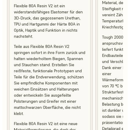
Material, desse
Flexible 80A Resin V2 ist ein
Steifigkeit mit 
widerstandsfähiges Elastomer für den
vereint Zähigke
3D-Druck, das gegossenem Urethan,
Temperaturbest
TPU und Hartgummi der Härte 80A in
Kriechfestigkeit
Optik, Haptik und Funktion in nichts
nachsteht.
Tough 2000 Res
anspruchsvoll
Teile aus Flexible 80A Resin V2
liefert funktio
springen sofort in ihre Form zurück und
Endbauteile, d
halten wiederholtem Biegen, Spannen
und Verschleiß 
und Stauchen stand. Erstellen Sie
Dank einer Br
reißfeste, funktionale Prototypen und
einer
Teile für die Endverwendung, schützen
Wärmeformbest
Sie empfindliche Komponenten mit
von 70 °C behal
weichen Einsätzen und Halterungen
Strukturfestigk
oder entwickeln Sie ausgefeilte
mechanischer 
Polsterungen und Greifer mit einer
Belastung bei. 
mattschwarzen Oberfläche, die nicht
ist dunkler und
klebt.
sodass sie sich
präsentationsb
Flexible 80A Resin V2 ist eine neue
Detailgrad eign
Materialformulierung, die dank der