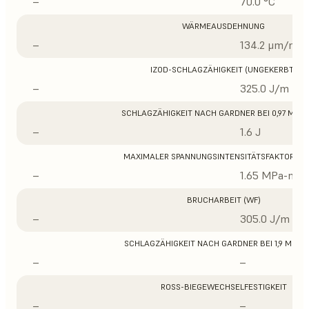
–
70.0 °C
WÄRMEAUSDEHNUNG
–
134.2 μm/m/°
IZOD-SCHLAGZÄHIGKEIT (UNGEKERBT)
–
325.0 J/m
SCHLAGZÄHIGKEIT NACH GARDNER BEI 0,97 MM D
–
1.6 J
MAXIMALER SPANNUNGSINTENSITÄTSFAKTOR (K
–
1.65 MPa-m1/
BRUCHARBEIT (WF)
–
305.0 J/m
SCHLAGZÄHIGKEIT NACH GARDNER BEI 1,9 MM D
–
–
ROSS-BIEGEWECHSELFESTIGKEIT
–
–