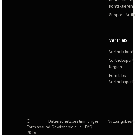
kontaktieren
Support-Artik
Vertrieb
Vertrieb kont
Vertriebspartn
Region
Formlabs-
Vertriebspar
©
Datenschutzbestimmungen
·
Nutzungsbest
Formlabs
und Gewinnspiele
·
FAQ
2026