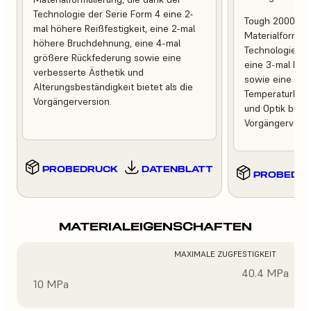
Technologie der Serie Form 4 eine 2-
Tough 2000 Res
mal höhere Reißfestigkeit, eine 2-mal
Materialformuli
höhere Bruchdehnung, eine 4-mal
Technologie de
größere Rückfederung sowie eine
eine 3-mal höh
verbesserte Ästhetik und
sowie eine ver
Alterungsbeständigkeit bietet als die
Temperaturbest
Vorgängerversion.
und Optik bietet
Vorgängerversi
PROBEDRUCK
DATENBLATT
PROBEDR
MATERIALEIGENSCHAFTEN
MAXIMALE ZUGFESTIGKEIT
40.4 MPa
10 MPa