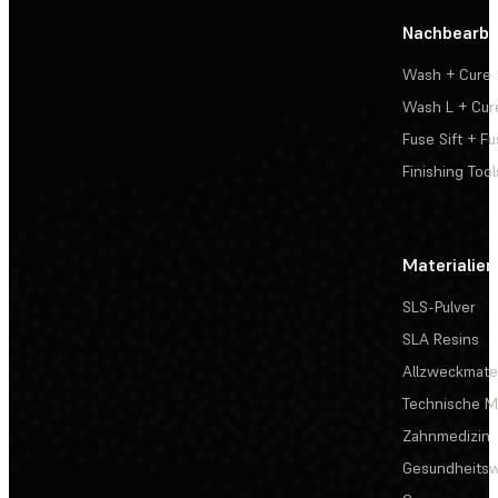
Nachbearbe
Wash + Cure
Wash L + Cur
Fuse Sift + Fu
Finishing Tool
Materialien
SLS-Pulver
SLA Resins
Allzweckmater
Technische Ma
Zahnmedizin
Gesundheits