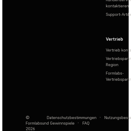
kontaktieren
Support-Artik
Vertrieb
Vertrieb kont
Vertriebspartn
Region
Formlabs-
Vertriebspar
©
Datenschutzbestimmungen
·
Nutzungsbest
Formlabs
und Gewinnspiele
·
FAQ
2026