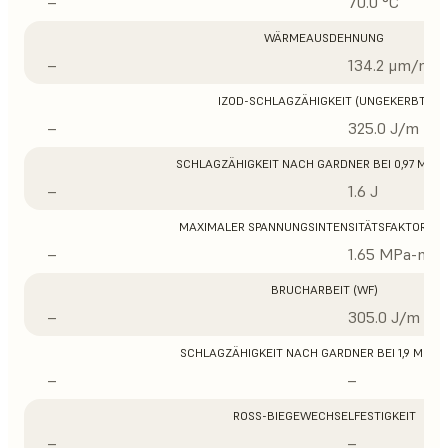
–
70.0 °C
WÄRMEAUSDEHNUNG
–
134.2 μm/m/°
IZOD-SCHLAGZÄHIGKEIT (UNGEKERBT)
–
325.0 J/m
SCHLAGZÄHIGKEIT NACH GARDNER BEI 0,97 MM D
–
1.6 J
MAXIMALER SPANNUNGSINTENSITÄTSFAKTOR (K
–
1.65 MPa-m1/
BRUCHARBEIT (WF)
–
305.0 J/m
SCHLAGZÄHIGKEIT NACH GARDNER BEI 1,9 MM D
–
–
ROSS-BIEGEWECHSELFESTIGKEIT
–
–