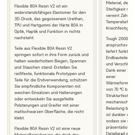
Material, desse
Flexible 80A Resin V2 ist ein
Steifigkeit mit 
widerstandsfähiges Elastomer für den
vereint Zähigke
3D-Druck, das gegossenem Urethan,
Temperaturbest
TPU und Hartgummi der Härte 80A in
Kriechfestigkeit
Optik, Haptik und Funktion in nichts
nachsteht.
Tough 2000 Res
anspruchsvoll
Teile aus Flexible 80A Resin V2
liefert funktio
springen sofort in ihre Form zurück und
Endbauteile, d
halten wiederholtem Biegen, Spannen
und Verschleiß 
und Stauchen stand. Erstellen Sie
Dank einer Br
reißfeste, funktionale Prototypen und
einer
Teile für die Endverwendung, schützen
Wärmeformbest
Sie empfindliche Komponenten mit
von 70 °C behal
weichen Einsätzen und Halterungen
Strukturfestigk
oder entwickeln Sie ausgefeilte
mechanischer 
Polsterungen und Greifer mit einer
Belastung bei. 
mattschwarzen Oberfläche, die nicht
ist dunkler und
klebt.
sodass sie sich
präsentationsb
Flexible 80A Resin V2 ist eine neue
Detailgrad eign
Materialformulierung, die dank der