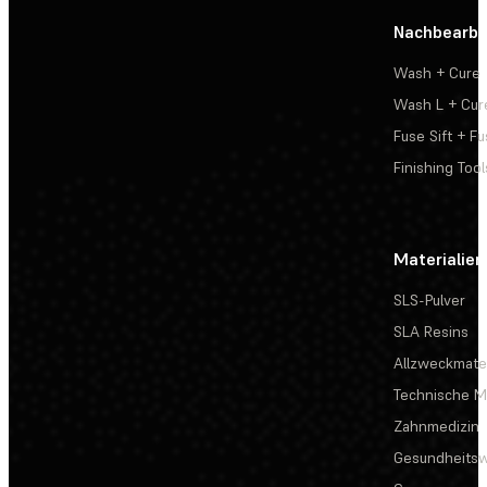
Nachbearbe
Wash + Cure
Wash L + Cur
Fuse Sift + Fu
Finishing Tool
Materialien
SLS-Pulver
SLA Resins
Allzweckmater
Technische Ma
Zahnmedizin
Gesundheits