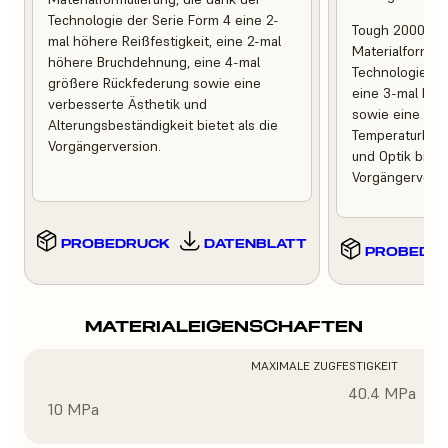
Technologie der Serie Form 4 eine 2-
Tough 2000 Res
mal höhere Reißfestigkeit, eine 2-mal
Materialformuli
höhere Bruchdehnung, eine 4-mal
Technologie de
größere Rückfederung sowie eine
eine 3-mal höh
verbesserte Ästhetik und
sowie eine ver
Alterungsbeständigkeit bietet als die
Temperaturbest
Vorgängerversion.
und Optik bietet
Vorgängerversi
PROBEDRUCK
DATENBLATT
PROBEDR
MATERIALEIGENSCHAFTEN
MAXIMALE ZUGFESTIGKEIT
40.4 MPa
10 MPa