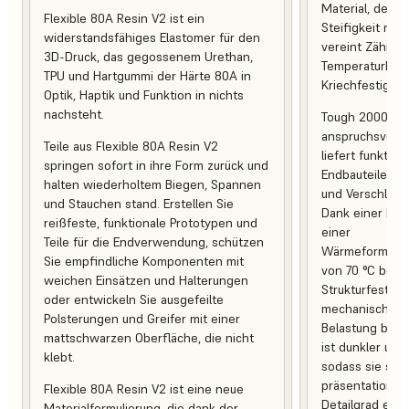
Material, desse
Flexible 80A Resin V2 ist ein
Steifigkeit mit 
widerstandsfähiges Elastomer für den
vereint Zähigke
3D-Druck, das gegossenem Urethan,
Temperaturbest
TPU und Hartgummi der Härte 80A in
Kriechfestigkeit
Optik, Haptik und Funktion in nichts
nachsteht.
Tough 2000 Res
anspruchsvoll
Teile aus Flexible 80A Resin V2
liefert funktio
springen sofort in ihre Form zurück und
Endbauteile, d
halten wiederholtem Biegen, Spannen
und Verschleiß 
und Stauchen stand. Erstellen Sie
Dank einer Br
reißfeste, funktionale Prototypen und
einer
Teile für die Endverwendung, schützen
Wärmeformbest
Sie empfindliche Komponenten mit
von 70 °C behal
weichen Einsätzen und Halterungen
Strukturfestigk
oder entwickeln Sie ausgefeilte
mechanischer 
Polsterungen und Greifer mit einer
Belastung bei. 
mattschwarzen Oberfläche, die nicht
ist dunkler und
klebt.
sodass sie sich
präsentationsb
Flexible 80A Resin V2 ist eine neue
Detailgrad eign
Materialformulierung, die dank der