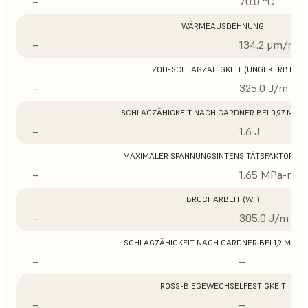
–
70.0 °C
WÄRMEAUSDEHNUNG
–
134.2 μm/m/°
IZOD-SCHLAGZÄHIGKEIT (UNGEKERBT)
–
325.0 J/m
SCHLAGZÄHIGKEIT NACH GARDNER BEI 0,97 MM D
–
1.6 J
MAXIMALER SPANNUNGSINTENSITÄTSFAKTOR (K
–
1.65 MPa-m1/
BRUCHARBEIT (WF)
–
305.0 J/m
SCHLAGZÄHIGKEIT NACH GARDNER BEI 1,9 MM D
–
–
ROSS-BIEGEWECHSELFESTIGKEIT
–
–