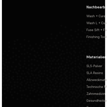
Nachbearbe
Wash + Cure
Wash L + Cur
Fuse Sift + Fu
Finishing Tool
Materialien
SLS-Pulver
SLA Resins
Allzweckmater
Technische Ma
Zahnmedizin
Gesundheits