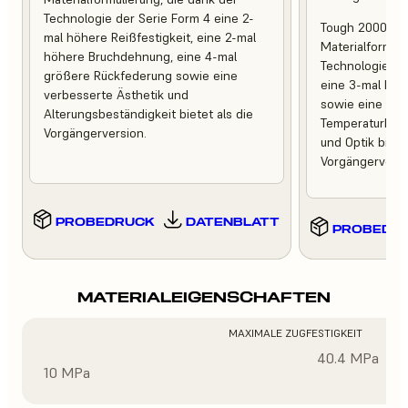
Technologie der Serie Form 4 eine 2-
Tough 2000 Res
mal höhere Reißfestigkeit, eine 2-mal
Materialformuli
höhere Bruchdehnung, eine 4-mal
Technologie de
größere Rückfederung sowie eine
eine 3-mal höh
verbesserte Ästhetik und
sowie eine ver
Alterungsbeständigkeit bietet als die
Temperaturbest
Vorgängerversion.
und Optik bietet
Vorgängerversi
PROBEDRUCK
DATENBLATT
PROBEDR
MATERIALEIGENSCHAFTEN
MAXIMALE ZUGFESTIGKEIT
40.4 MPa
10 MPa