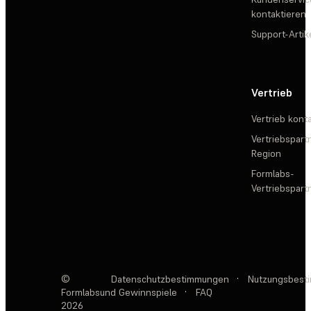
kontaktieren
Support-Artik
Vertrieb
Vertrieb kont
Vertriebspartn
Region
Formlabs-
Vertriebspar
©
Datenschutzbestimmungen
·
Nutzungsbest
Formlabs
und Gewinnspiele
·
FAQ
2026