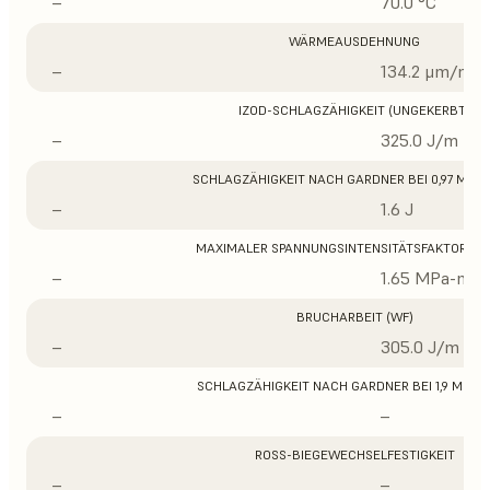
–
70.0 °C
WÄRMEAUSDEHNUNG
–
134.2 μm/m/°
IZOD-SCHLAGZÄHIGKEIT (UNGEKERBT)
–
325.0 J/m
SCHLAGZÄHIGKEIT NACH GARDNER BEI 0,97 MM D
–
1.6 J
MAXIMALER SPANNUNGSINTENSITÄTSFAKTOR (K
–
1.65 MPa-m1/
BRUCHARBEIT (WF)
–
305.0 J/m
SCHLAGZÄHIGKEIT NACH GARDNER BEI 1,9 MM D
–
–
ROSS-BIEGEWECHSELFESTIGKEIT
–
–