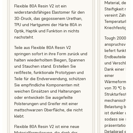
Material, desse
Flexible 80A Resin V2 ist ein
Steifigkeit mit 
widerstandsfähiges Elastomer für den
vereint Zähigke
3D-Druck, das gegossenem Urethan,
Temperaturbest
TPU und Hartgummi der Härte 80A in
Kriechfestigkeit
Optik, Haptik und Funktion in nichts
nachsteht.
Tough 2000 Res
anspruchsvoll
Teile aus Flexible 80A Resin V2
liefert funktio
springen sofort in ihre Form zurück und
Endbauteile, d
halten wiederholtem Biegen, Spannen
und Verschleiß 
und Stauchen stand. Erstellen Sie
Dank einer Br
reißfeste, funktionale Prototypen und
einer
Teile für die Endverwendung, schützen
Wärmeformbest
Sie empfindliche Komponenten mit
von 70 °C behal
weichen Einsätzen und Halterungen
Strukturfestigk
oder entwickeln Sie ausgefeilte
mechanischer 
Polsterungen und Greifer mit einer
Belastung bei. 
mattschwarzen Oberfläche, die nicht
ist dunkler und
klebt.
sodass sie sich
präsentationsb
Flexible 80A Resin V2 ist eine neue
Detailgrad eign
Materialformulierung, die dank der