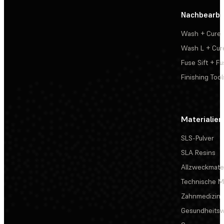
Nachbearbe
Wash + Cure
Wash L + Cur
Fuse Sift + Fu
Finishing Tool
Materialien
SLS-Pulver
SLA Resins
Allzweckmater
Technische Ma
Zahnmedizin
Gesundheits