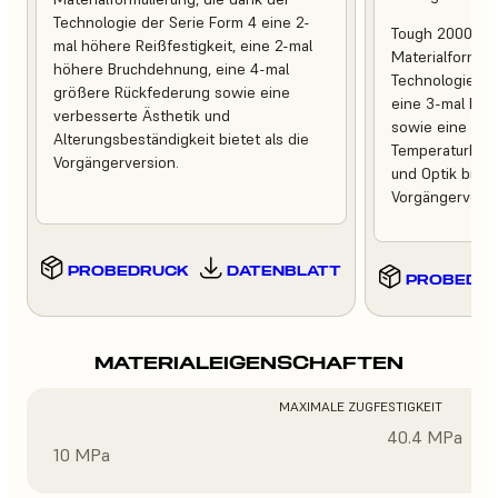
Technologie der Serie Form 4 eine 2-
Tough 2000 Res
mal höhere Reißfestigkeit, eine 2-mal
Materialformuli
höhere Bruchdehnung, eine 4-mal
Technologie de
größere Rückfederung sowie eine
eine 3-mal höh
verbesserte Ästhetik und
sowie eine ver
Alterungsbeständigkeit bietet als die
Temperaturbest
Vorgängerversion.
und Optik bietet
Vorgängerversi
PROBEDRUCK
DATENBLATT
PROBEDR
MATERIALEIGENSCHAFTEN
MAXIMALE ZUGFESTIGKEIT
40.4 MPa
10 MPa