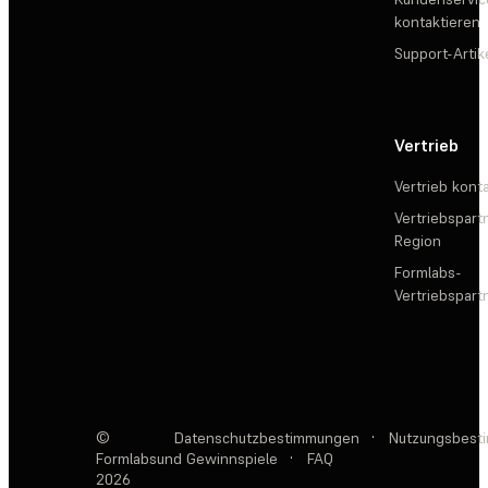
kontaktieren
Support-Artik
Vertrieb
Vertrieb kont
Vertriebspartn
Region
Formlabs-
Vertriebspar
©
Datenschutzbestimmungen
·
Nutzungsbest
Formlabs
und Gewinnspiele
·
FAQ
2026