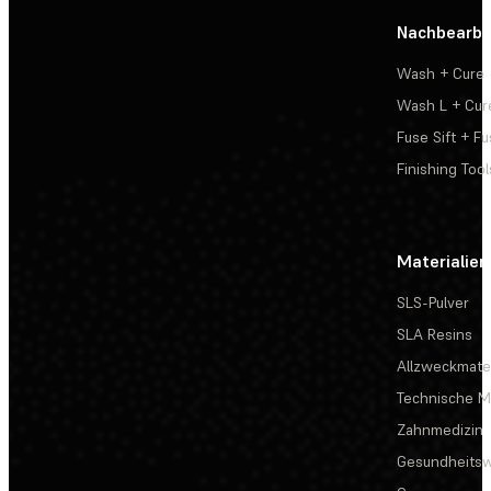
Nachbearbe
Wash + Cure
Wash L + Cur
Fuse Sift + Fu
Finishing Tool
Materialien
SLS-Pulver
SLA Resins
Allzweckmater
Technische Ma
Zahnmedizin
Gesundheits