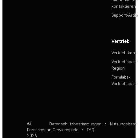
kontaktieren
Support-Artik
Vertrieb
Vertrieb kont
Vertriebspartn
Region
Formlabs-
Vertriebspar
©
Datenschutzbestimmungen
·
Nutzungsbest
Formlabs
und Gewinnspiele
·
FAQ
2026