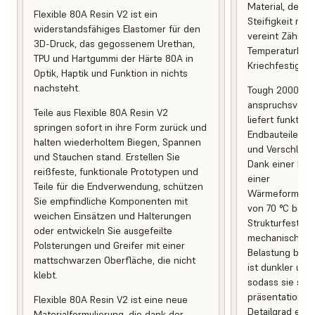
Material, desse
Flexible 80A Resin V2 ist ein
Steifigkeit mit 
widerstandsfähiges Elastomer für den
vereint Zähigke
3D-Druck, das gegossenem Urethan,
Temperaturbest
TPU und Hartgummi der Härte 80A in
Kriechfestigkeit
Optik, Haptik und Funktion in nichts
nachsteht.
Tough 2000 Res
anspruchsvoll
Teile aus Flexible 80A Resin V2
liefert funktio
springen sofort in ihre Form zurück und
Endbauteile, d
halten wiederholtem Biegen, Spannen
und Verschleiß 
und Stauchen stand. Erstellen Sie
Dank einer Br
reißfeste, funktionale Prototypen und
einer
Teile für die Endverwendung, schützen
Wärmeformbest
Sie empfindliche Komponenten mit
von 70 °C behal
weichen Einsätzen und Halterungen
Strukturfestigk
oder entwickeln Sie ausgefeilte
mechanischer 
Polsterungen und Greifer mit einer
Belastung bei. 
mattschwarzen Oberfläche, die nicht
ist dunkler und
klebt.
sodass sie sich
präsentationsb
Flexible 80A Resin V2 ist eine neue
Detailgrad eign
Materialformulierung, die dank der