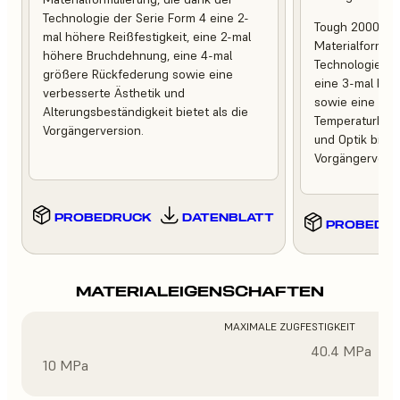
Technologie der Serie Form 4 eine 2-
Tough 2000 Res
mal höhere Reißfestigkeit, eine 2-mal
Materialformuli
höhere Bruchdehnung, eine 4-mal
Technologie de
größere Rückfederung sowie eine
eine 3-mal höh
verbesserte Ästhetik und
sowie eine ver
Alterungsbeständigkeit bietet als die
Temperaturbest
Vorgängerversion.
und Optik bietet
Vorgängerversi
PROBEDRUCK
DATENBLATT
PROBEDR
MATERIALEIGENSCHAFTEN
MAXIMALE ZUGFESTIGKEIT
40.4 MPa
10 MPa