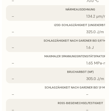
–
70.0 °C
WÄRMEAUSDEHNUNG
–
134.2 μm/m/°
IZOD-SCHLAGZÄHIGKEIT (UNGEKERBT)
–
325.0 J/m
SCHLAGZÄHIGKEIT NACH GARDNER BEI 0,97 MM D
–
1.6 J
MAXIMALER SPANNUNGSINTENSITÄTSFAKTOR (K
–
1.65 MPa-m1/
BRUCHARBEIT (WF)
–
305.0 J/m
SCHLAGZÄHIGKEIT NACH GARDNER BEI 1,9 MM D
–
–
ROSS-BIEGEWECHSELFESTIGKEIT
–
–