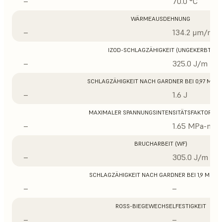
–
70.0 °C
WÄRMEAUSDEHNUNG
–
134.2 μm/m/°
IZOD-SCHLAGZÄHIGKEIT (UNGEKERBT)
–
325.0 J/m
SCHLAGZÄHIGKEIT NACH GARDNER BEI 0,97 MM D
–
1.6 J
MAXIMALER SPANNUNGSINTENSITÄTSFAKTOR (K
–
1.65 MPa-m1/
BRUCHARBEIT (WF)
–
305.0 J/m
SCHLAGZÄHIGKEIT NACH GARDNER BEI 1,9 MM D
–
–
ROSS-BIEGEWECHSELFESTIGKEIT
–
–