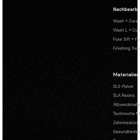
Nachbearbe
Wash + Cure
Wash L + Cur
Fuse Sift + Fu
Finishing Tool
Materialien
SLS-Pulver
SLA Resins
Allzweckmater
Technische Ma
Zahnmedizin
Gesundheits