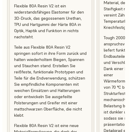
Material, desse
Flexible 80A Resin V2 ist ein
Steifigkeit mit 
widerstandsfähiges Elastomer für den
vereint Zähigke
3D-Druck, das gegossenem Urethan,
Temperaturbest
TPU und Hartgummi der Härte 80A in
Kriechfestigkeit
Optik, Haptik und Funktion in nichts
nachsteht.
Tough 2000 Res
anspruchsvoll
Teile aus Flexible 80A Resin V2
liefert funktio
springen sofort in ihre Form zurück und
Endbauteile, d
halten wiederholtem Biegen, Spannen
und Verschleiß 
und Stauchen stand. Erstellen Sie
Dank einer Br
reißfeste, funktionale Prototypen und
einer
Teile für die Endverwendung, schützen
Wärmeformbest
Sie empfindliche Komponenten mit
von 70 °C behal
weichen Einsätzen und Halterungen
Strukturfestigk
oder entwickeln Sie ausgefeilte
mechanischer 
Polsterungen und Greifer mit einer
Belastung bei. 
mattschwarzen Oberfläche, die nicht
ist dunkler und
klebt.
sodass sie sich
präsentationsb
Flexible 80A Resin V2 ist eine neue
Detailgrad eign
Materialformulierung, die dank der