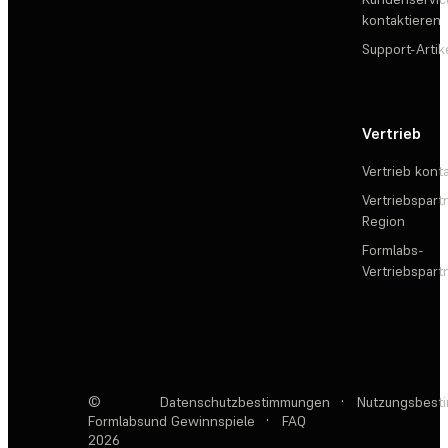
kontaktieren
Support-Artik
Vertrieb
Vertrieb kont
Vertriebspartn
Region
Formlabs-
Vertriebspar
©
Datenschutzbestimmungen
·
Nutzungsbest
Formlabs
und Gewinnspiele
·
FAQ
2026