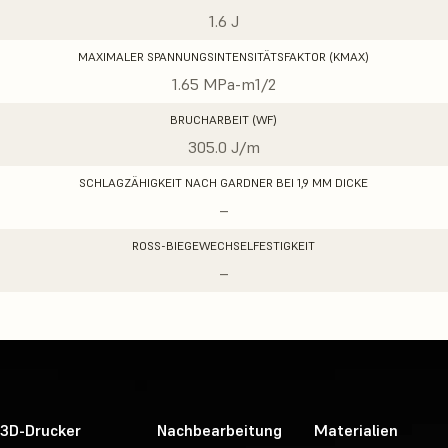
1.6 J
MAXIMALER SPANNUNGSINTENSITÄTSFAKTOR (KMAX)
1.65 MPa-m1/2
BRUCHARBEIT (WF)
305.0 J/m
SCHLAGZÄHIGKEIT NACH GARDNER BEI 1,9 MM DICKE
–
ROSS-BIEGEWECHSELFESTIGKEIT
–
3D-Drucker
Nachbearbeitung
Materialien