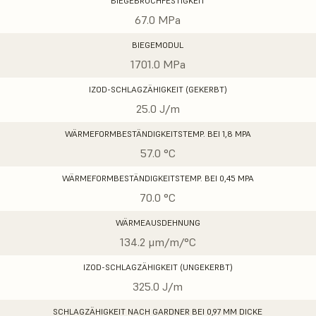
BIEGEBRUCHFESTIGKEIT
67.0 MPa
BIEGEMODUL
1701.0 MPa
IZOD-SCHLAGZÄHIGKEIT (GEKERBT)
25.0 J/m
WÄRMEFORMBESTÄNDIGKEITSTEMP. BEI 1,8 MPA
57.0 °C
WÄRMEFORMBESTÄNDIGKEITSTEMP. BEI 0,45 MPA
70.0 °C
WÄRMEAUSDEHNUNG
134.2 μm/m/°C
IZOD-SCHLAGZÄHIGKEIT (UNGEKERBT)
325.0 J/m
SCHLAGZÄHIGKEIT NACH GARDNER BEI 0,97 MM DICKE