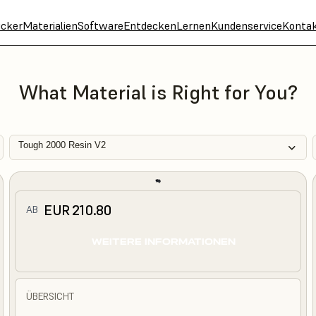
cker
Materialien
Software
Entdecken
Lernen
Kundenservice
Konta
What Material is Right for You?
Tough 2000 Resin V2
EUR 210.80
AB
WEITERE INFORMATIONEN
ÜBERSICHT