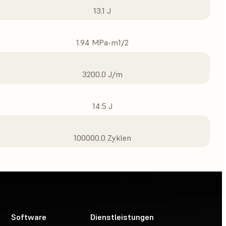
13.1 J
1.94 MPa-m1/2
3200.0 J/m
14.5 J
100000.0 Zyklen
Software
Dienstleistungen