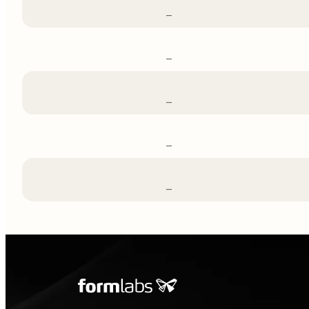
–
–
–
–
–