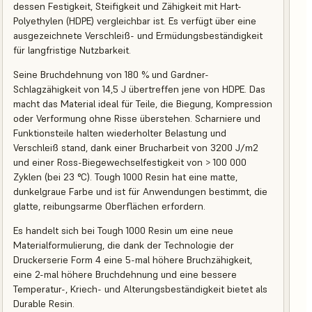
dessen Festigkeit, Steifigkeit und Zähigkeit mit Hart-
Polyethylen (HDPE) vergleichbar ist. Es verfügt über eine
ausgezeichnete Verschleiß- und Ermüdungsbeständigkeit
für langfristige Nutzbarkeit.
Seine Bruchdehnung von 180 % und Gardner-
Schlagzähigkeit von 14,5 J übertreffen jene von HDPE. Das
macht das Material ideal für Teile, die Biegung, Kompression
oder Verformung ohne Risse überstehen. Scharniere und
Funktionsteile halten wiederholter Belastung und
Verschleiß stand, dank einer Brucharbeit von 3200 J/m2
und einer Ross-Biegewechselfestigkeit von > 100 000
Zyklen (bei 23 °C). Tough 1000 Resin hat eine matte,
dunkelgraue Farbe und ist für Anwendungen bestimmt, die
glatte, reibungsarme Oberflächen erfordern.
Es handelt sich bei Tough 1000 Resin um eine neue
Materialformulierung, die dank der Technologie der
Druckerserie Form 4 eine 5-mal höhere Bruchzähigkeit,
eine 2-mal höhere Bruchdehnung und eine bessere
Temperatur-, Kriech- und Alterungsbeständigkeit bietet als
Durable Resin.