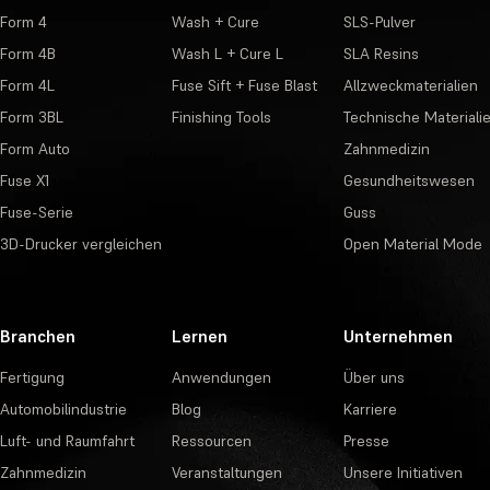
Form 4
Wash + Cure
SLS-Pulver
Form 4B
Wash L + Cure L
SLA Resins
Form 4L
Fuse Sift + Fuse Blast
Allzweckmaterialien
Form 3BL
Finishing Tools
Technische Materiali
Form Auto
Zahnmedizin
Fuse X1
Gesundheitswesen
Fuse-Serie
Guss
3D-Drucker vergleichen
Open Material Mode
Branchen
Lernen
Unternehmen
Fertigung
Anwendungen
Über uns
Automobilindustrie
Blog
Karriere
Luft- und Raumfahrt
Ressourcen
Presse
Zahnmedizin
Veranstaltungen
Unsere Initiativen