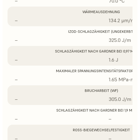
–
70.0 °C
WÄRMEAUSDEHNUNG
–
134.2 μm/m/°
IZOD-SCHLAGZÄHIGKEIT (UNGEKERBT)
–
325.0 J/m
SCHLAGZÄHIGKEIT NACH GARDNER BEI 0,97 MM D
–
1.6 J
MAXIMALER SPANNUNGSINTENSITÄTSFAKTOR (K
–
1.65 MPa-m1/
BRUCHARBEIT (WF)
–
305.0 J/m
SCHLAGZÄHIGKEIT NACH GARDNER BEI 1,9 MM D
–
–
ROSS-BIEGEWECHSELFESTIGKEIT
–
–