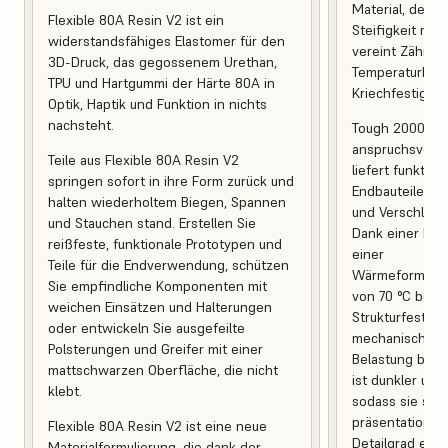
Material, desse
Flexible 80A Resin V2 ist ein
Steifigkeit mit 
widerstandsfähiges Elastomer für den
vereint Zähigke
3D-Druck, das gegossenem Urethan,
Temperaturbest
TPU und Hartgummi der Härte 80A in
Kriechfestigkeit
Optik, Haptik und Funktion in nichts
nachsteht.
Tough 2000 Res
anspruchsvoll
Teile aus Flexible 80A Resin V2
liefert funktio
springen sofort in ihre Form zurück und
Endbauteile, d
halten wiederholtem Biegen, Spannen
und Verschleiß 
und Stauchen stand. Erstellen Sie
Dank einer Br
reißfeste, funktionale Prototypen und
einer
Teile für die Endverwendung, schützen
Wärmeformbest
Sie empfindliche Komponenten mit
von 70 °C behal
weichen Einsätzen und Halterungen
Strukturfestigk
oder entwickeln Sie ausgefeilte
mechanischer 
Polsterungen und Greifer mit einer
Belastung bei. 
mattschwarzen Oberfläche, die nicht
ist dunkler und
klebt.
sodass sie sich
präsentationsb
Flexible 80A Resin V2 ist eine neue
Detailgrad eign
Materialformulierung, die dank der