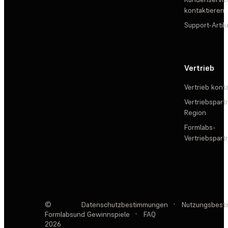
kontaktieren
Support-Artik
Vertrieb
Vertrieb kont
Vertriebspartn
Region
Formlabs-
Vertriebspar
©
Datenschutzbestimmungen
·
Nutzungsbest
Formlabs
und Gewinnspiele
·
FAQ
2026