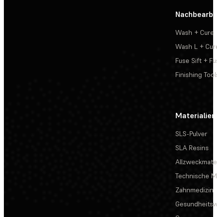
Nachbearbe
Wash + Cure
Wash L + Cur
Fuse Sift + Fu
Finishing Tool
Materialien
SLS-Pulver
SLA Resins
Allzweckmater
Technische Ma
Zahnmedizin
Gesundheits