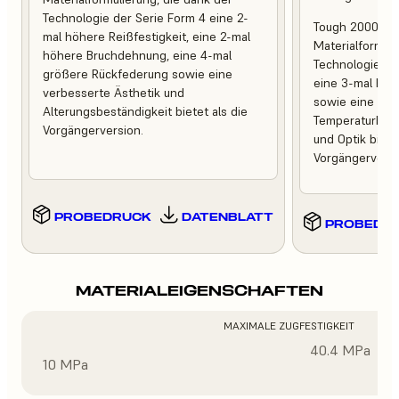
Technologie der Serie Form 4 eine 2-
Tough 2000 Res
mal höhere Reißfestigkeit, eine 2-mal
Materialformuli
höhere Bruchdehnung, eine 4-mal
Technologie de
größere Rückfederung sowie eine
eine 3-mal höh
verbesserte Ästhetik und
sowie eine ver
Alterungsbeständigkeit bietet als die
Temperaturbest
Vorgängerversion.
und Optik bietet
Vorgängerversi
PROBEDRUCK
DATENBLATT
PROBEDR
MATERIALEIGENSCHAFTEN
MAXIMALE ZUGFESTIGKEIT
40.4 MPa
10 MPa