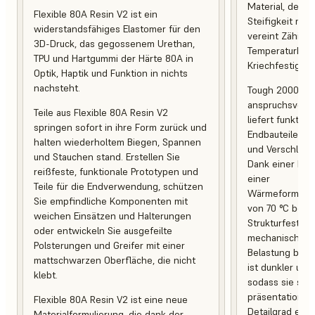
Material, desse
Flexible 80A Resin V2 ist ein
Steifigkeit mit 
widerstandsfähiges Elastomer für den
vereint Zähigke
3D-Druck, das gegossenem Urethan,
Temperaturbest
TPU und Hartgummi der Härte 80A in
Kriechfestigkeit
Optik, Haptik und Funktion in nichts
nachsteht.
Tough 2000 Res
anspruchsvoll
Teile aus Flexible 80A Resin V2
liefert funktio
springen sofort in ihre Form zurück und
Endbauteile, d
halten wiederholtem Biegen, Spannen
und Verschleiß 
und Stauchen stand. Erstellen Sie
Dank einer Br
reißfeste, funktionale Prototypen und
einer
Teile für die Endverwendung, schützen
Wärmeformbest
Sie empfindliche Komponenten mit
von 70 °C behal
weichen Einsätzen und Halterungen
Strukturfestigk
oder entwickeln Sie ausgefeilte
mechanischer 
Polsterungen und Greifer mit einer
Belastung bei. 
mattschwarzen Oberfläche, die nicht
ist dunkler und
klebt.
sodass sie sich
präsentationsb
Flexible 80A Resin V2 ist eine neue
Detailgrad eign
Materialformulierung, die dank der