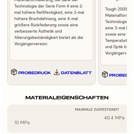
Technologie der Serie Form 4 eine 2-
Tough 2000 Res
mal höhere Reißfestigkeit, eine 2-mal
Materialformuli
höhere Bruchdehnung, eine 4-mal
Technologie de
größere Rückfederung sowie eine
eine 3-mal höh
verbesserte Ästhetik und
sowie eine ver
Alterungsbeständigkeit bietet als die
Temperaturbest
Vorgängerversion.
und Optik bietet
Vorgängerversi
PROBEDRUCK
DATENBLATT
PROBEDR
MATERIALEIGENSCHAFTEN
MAXIMALE ZUGFESTIGKEIT
40.4 MPa
10 MPa