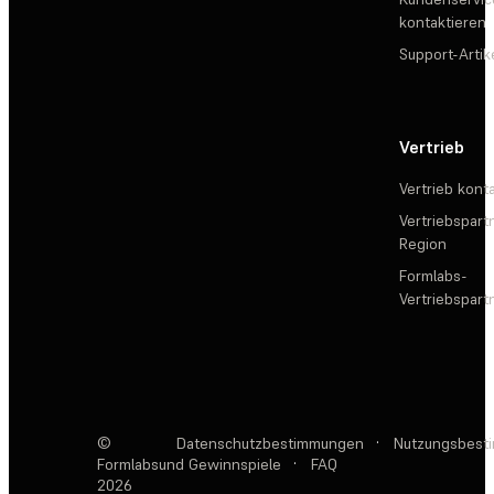
kontaktieren
Support-Artik
Vertrieb
Vertrieb kont
Vertriebspartn
Region
Formlabs-
Vertriebspar
©
Datenschutzbestimmungen
·
Nutzungsbest
Formlabs
und Gewinnspiele
·
FAQ
2026