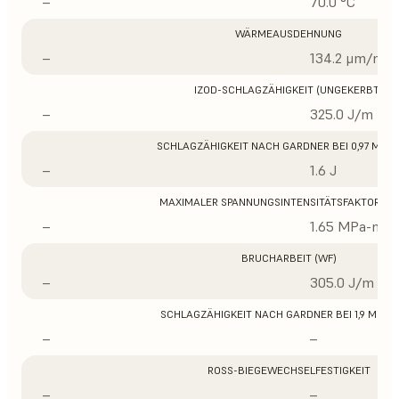
–
70.0 °C
WÄRMEAUSDEHNUNG
–
134.2 μm/m/°
IZOD-SCHLAGZÄHIGKEIT (UNGEKERBT)
–
325.0 J/m
SCHLAGZÄHIGKEIT NACH GARDNER BEI 0,97 MM D
–
1.6 J
MAXIMALER SPANNUNGSINTENSITÄTSFAKTOR (K
–
1.65 MPa-m1/
BRUCHARBEIT (WF)
–
305.0 J/m
SCHLAGZÄHIGKEIT NACH GARDNER BEI 1,9 MM D
–
–
ROSS-BIEGEWECHSELFESTIGKEIT
–
–