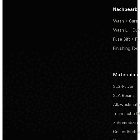
Nachbearbe
Wash + Cure
Wash L + Cur
Fuse Sift + Fu
Finishing Tool
Materialien
SLS-Pulver
SLA Resins
Allzweckmater
Technische Ma
Zahnmedizin
Gesundheits