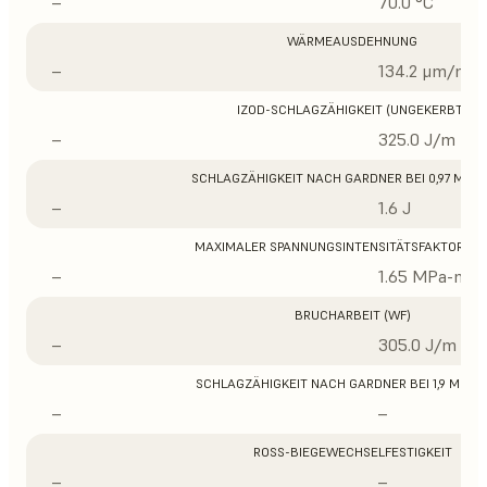
–
70.0 °C
WÄRMEAUSDEHNUNG
–
134.2 μm/m/°
IZOD-SCHLAGZÄHIGKEIT (UNGEKERBT)
–
325.0 J/m
SCHLAGZÄHIGKEIT NACH GARDNER BEI 0,97 MM D
–
1.6 J
MAXIMALER SPANNUNGSINTENSITÄTSFAKTOR (K
–
1.65 MPa-m1/
BRUCHARBEIT (WF)
–
305.0 J/m
SCHLAGZÄHIGKEIT NACH GARDNER BEI 1,9 MM D
–
–
ROSS-BIEGEWECHSELFESTIGKEIT
–
–