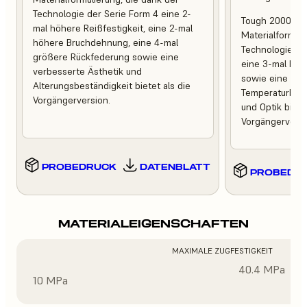
Technologie der Serie Form 4 eine 2-
Tough 2000 Res
mal höhere Reißfestigkeit, eine 2-mal
Materialformuli
höhere Bruchdehnung, eine 4-mal
Technologie de
größere Rückfederung sowie eine
eine 3-mal höh
verbesserte Ästhetik und
sowie eine ver
Alterungsbeständigkeit bietet als die
Temperaturbest
Vorgängerversion.
und Optik bietet
Vorgängerversi
PROBEDRUCK
DATENBLATT
PROBEDR
MATERIALEIGENSCHAFTEN
MAXIMALE ZUGFESTIGKEIT
40.4 MPa
10 MPa