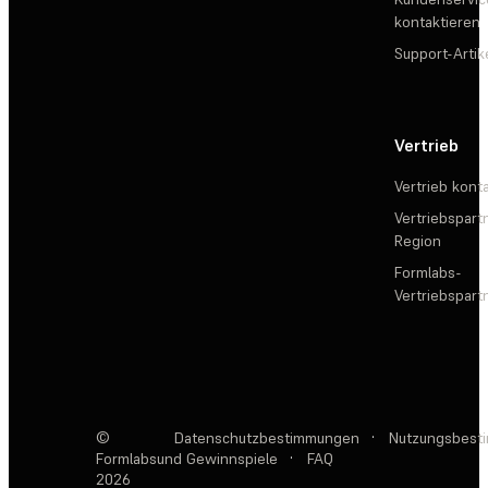
kontaktieren
Support-Artik
Vertrieb
Vertrieb kont
Vertriebspartn
Region
Formlabs-
Vertriebspar
©
Datenschutzbestimmungen
·
Nutzungsbest
Formlabs
und Gewinnspiele
·
FAQ
2026