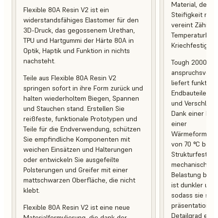
Material, desse
Flexible 80A Resin V2 ist ein
Steifigkeit mit 
widerstandsfähiges Elastomer für den
vereint Zähigke
3D-Druck, das gegossenem Urethan,
Temperaturbest
TPU und Hartgummi der Härte 80A in
Kriechfestigkeit
Optik, Haptik und Funktion in nichts
nachsteht.
Tough 2000 Res
anspruchsvoll
Teile aus Flexible 80A Resin V2
liefert funktio
springen sofort in ihre Form zurück und
Endbauteile, d
halten wiederholtem Biegen, Spannen
und Verschleiß 
und Stauchen stand. Erstellen Sie
Dank einer Br
reißfeste, funktionale Prototypen und
einer
Teile für die Endverwendung, schützen
Wärmeformbest
Sie empfindliche Komponenten mit
von 70 °C behal
weichen Einsätzen und Halterungen
Strukturfestigk
oder entwickeln Sie ausgefeilte
mechanischer 
Polsterungen und Greifer mit einer
Belastung bei. 
mattschwarzen Oberfläche, die nicht
ist dunkler und
klebt.
sodass sie sich
präsentationsb
Flexible 80A Resin V2 ist eine neue
Detailgrad eign
Materialformulierung, die dank der