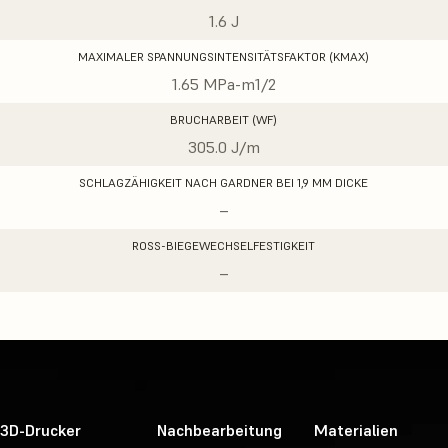
1.6 J
MAXIMALER SPANNUNGSINTENSITÄTSFAKTOR (KMAX)
1.65 MPa-m1/2
BRUCHARBEIT (WF)
305.0 J/m
SCHLAGZÄHIGKEIT NACH GARDNER BEI 1,9 MM DICKE
–
ROSS-BIEGEWECHSELFESTIGKEIT
–
3D-Drucker
Nachbearbeitung
Materialien