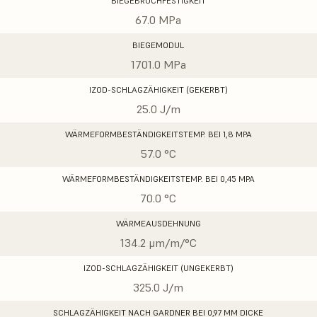
BIEGEBRUCHFESTIGKEIT
67.0 MPa
BIEGEMODUL
1701.0 MPa
IZOD-SCHLAGZÄHIGKEIT (GEKERBT)
25.0 J/m
WÄRMEFORMBESTÄNDIGKEITSTEMP. BEI 1,8 MPA
57.0 °C
WÄRMEFORMBESTÄNDIGKEITSTEMP. BEI 0,45 MPA
70.0 °C
WÄRMEAUSDEHNUNG
134.2 μm/m/°C
IZOD-SCHLAGZÄHIGKEIT (UNGEKERBT)
325.0 J/m
SCHLAGZÄHIGKEIT NACH GARDNER BEI 0,97 MM DICKE