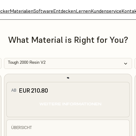
cker
Materialien
Software
Entdecken
Lernen
Kundenservice
Konta
What Material is Right for You?
Tough 2000 Resin V2
EUR 210.80
AB
WEITERE INFORMATIONEN
ÜBERSICHT