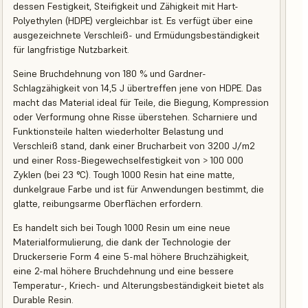
dessen Festigkeit, Steifigkeit und Zähigkeit mit Hart-
Polyethylen (HDPE) vergleichbar ist. Es verfügt über eine
ausgezeichnete Verschleiß- und Ermüdungsbeständigkeit
für langfristige Nutzbarkeit.
Seine Bruchdehnung von 180 % und Gardner-
Schlagzähigkeit von 14,5 J übertreffen jene von HDPE. Das
macht das Material ideal für Teile, die Biegung, Kompression
oder Verformung ohne Risse überstehen. Scharniere und
Funktionsteile halten wiederholter Belastung und
Verschleiß stand, dank einer Brucharbeit von 3200 J/m2
und einer Ross-Biegewechselfestigkeit von > 100 000
Zyklen (bei 23 °C). Tough 1000 Resin hat eine matte,
dunkelgraue Farbe und ist für Anwendungen bestimmt, die
glatte, reibungsarme Oberflächen erfordern.
Es handelt sich bei Tough 1000 Resin um eine neue
Materialformulierung, die dank der Technologie der
Druckerserie Form 4 eine 5-mal höhere Bruchzähigkeit,
eine 2-mal höhere Bruchdehnung und eine bessere
Temperatur-, Kriech- und Alterungsbeständigkeit bietet als
Durable Resin.