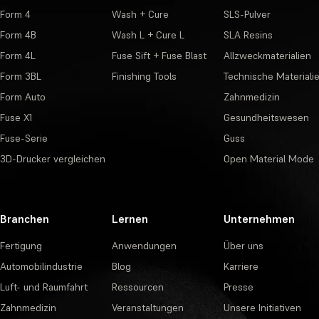
Form 4
Wash + Cure
SLS-Pulver
Form 4B
Wash L + Cure L
SLA Resins
Form 4L
Fuse Sift + Fuse Blast
Allzweckmaterialien
Form 3BL
Finishing Tools
Technische Materiali
Form Auto
Zahnmedizin
Fuse X1
Gesundheitswesen
Fuse-Serie
Guss
3D-Drucker vergleichen
Open Material Mode
Branchen
Lernen
Unternehmen
Fertigung
Anwendungen
Über uns
Automobilindustrie
Blog
Karriere
Luft- und Raumfahrt
Ressourcen
Presse
Zahnmedizin
Veranstaltungen
Unsere Initiativen