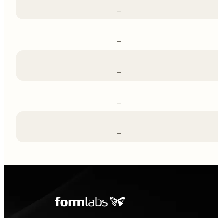
–
–
–
–
–