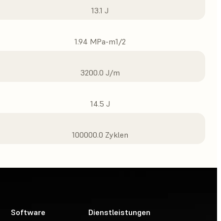
13.1 J
1.94 MPa-m1/2
3200.0 J/m
14.5 J
100000.0 Zyklen
Software
Dienstleistungen