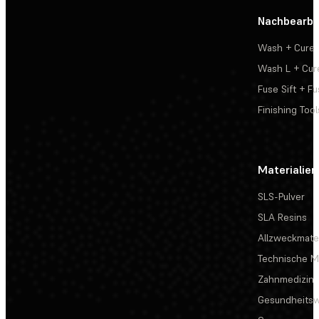
Nachbearbe
Wash + Cure
Wash L + Cur
Fuse Sift + Fu
Finishing Tool
Materialien
SLS-Pulver
SLA Resins
Allzweckmater
Technische Ma
Zahnmedizin
Gesundheits