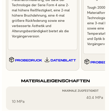
Technologie der Serie Form 4 eine 2-
Tough 2000 Res
mal höhere Reißfestigkeit, eine 2-mal
Materialformuli
höhere Bruchdehnung, eine 4-mal
Technologie de
größere Rückfederung sowie eine
eine 3-mal höh
verbesserte Ästhetik und
sowie eine ver
Alterungsbeständigkeit bietet als die
Temperaturbest
Vorgängerversion.
und Optik bietet
Vorgängerversi
PROBEDRUCK
DATENBLATT
PROBEDR
MATERIALEIGENSCHAFTEN
MAXIMALE ZUGFESTIGKEIT
40.4 MPa
10 MPa