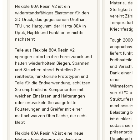
Material, desse
Flexible 80A Resin V2 ist ein
Steifigkeit mit 
widerstandsfähiges Elastomer für den
vereint Zähigke
3D-Druck, das gegossenem Urethan,
Temperaturbest
TPU und Hartgummi der Härte 80A in
Kriechfestigkeit
Optik, Haptik und Funktion in nichts
nachsteht.
Tough 2000 Res
anspruchsvoll
Teile aus Flexible 80A Resin V2
liefert funktio
springen sofort in ihre Form zurück und
Endbauteile, d
halten wiederholtem Biegen, Spannen
und Verschleiß 
und Stauchen stand. Erstellen Sie
Dank einer Br
reißfeste, funktionale Prototypen und
einer
Teile für die Endverwendung, schützen
Wärmeformbest
Sie empfindliche Komponenten mit
von 70 °C behal
weichen Einsätzen und Halterungen
Strukturfestigk
oder entwickeln Sie ausgefeilte
mechanischer 
Polsterungen und Greifer mit einer
Belastung bei. 
mattschwarzen Oberfläche, die nicht
ist dunkler und
klebt.
sodass sie sich
präsentationsb
Flexible 80A Resin V2 ist eine neue
Detailgrad eign
Materialformulierung, die dank der