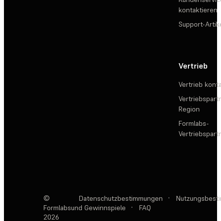
kontaktieren
Support-Artik
Vertrieb
Vertrieb kont
Vertriebspartn
Region
Formlabs-
Vertriebspar
©
Datenschutzbestimmungen
·
Nutzungsbest
Formlabs
und Gewinnspiele
·
FAQ
2026