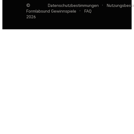
©
Datenschutzbestimmungen
·
Nutzungsbest
Formlabs
und Gewinnspiele
·
FAQ
2026