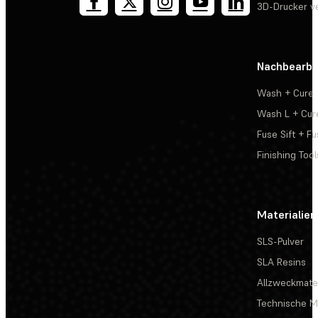
3D-Drucker v
Nachbearbe
Wash + Cure
Wash L + Cur
Fuse Sift + Fu
Finishing Tool
Materialien
SLS-Pulver
SLA Resins
Allzweckmater
Technische Ma