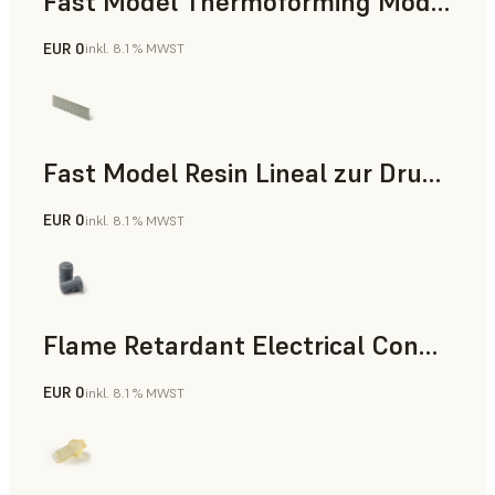
Fast Model Thermoforming Model
EUR 0
inkl. 8.1 % MWST
Zahnmedizin
Fast Model Resin Lineal zur Druckzeitmessung
EUR 0
inkl. 8.1 % MWST
Standard
Flame Retardant Electrical Connector (Form 4)
EUR 0
inkl. 8.1 % MWST
Technik