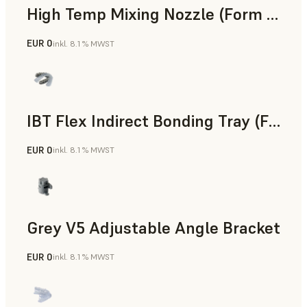
High Temp Mixing Nozzle (Form 4)
EUR 0
inkl. 8.1 % MWST
Technik
IBT Flex Indirect Bonding Tray (Form 4)
EUR 0
inkl. 8.1 % MWST
Zahnmedizin
Grey V5 Adjustable Angle Bracket
EUR 0
inkl. 8.1 % MWST
Standard