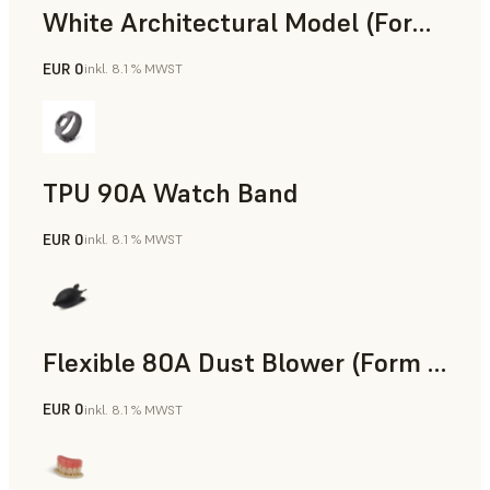
White Architectural Model (Form 4)
EUR 0
inkl. 8.1 % MWST
Standard
TPU 90A Watch Band
EUR 0
inkl. 8.1 % MWST
SLS-Pulver
Flexible 80A Dust Blower (Form 4)
EUR 0
inkl. 8.1 % MWST