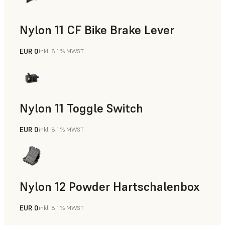
Nylon 11 CF Bike Brake Lever
EUR 0
inkl. 8.1 % MWST
SLS-Pulver
Nylon 11 Toggle Switch
EUR 0
inkl. 8.1 % MWST
SLS-Pulver
Nylon 12 Powder Hartschalenbox
EUR 0
inkl. 8.1 % MWST
SLS-Pulver