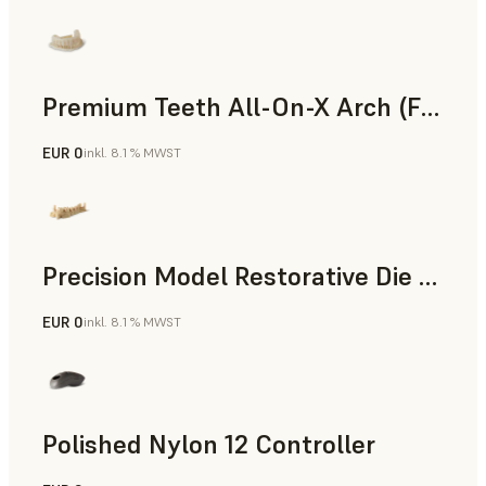
Premium Teeth All-On-X Arch (Form 4)
EUR 0
inkl. 8.1 % MWST
Zahnmedizin
Precision Model Restorative Die Model
EUR 0
inkl. 8.1 % MWST
Zahnmedizin
Polished Nylon 12 Controller