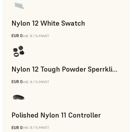
Nylon 12 White Swatch
EUR 0
inkl. 8.1 % MWST
SLS-Pulver
Nylon 12 Tough Powder Sperrklinke
EUR 0
inkl. 8.1 % MWST
SLS-Pulver
Polished Nylon 11 Controller
EUR 0
inkl. 8.1 % MWST
SLS-Pulver