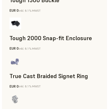
Tough 1500 Buckle
EUR 0
inkl. 8.1 % MWST
Technik
Tough 2000 Snap-fit Enclosure
EUR 0
inkl. 8.1 % MWST
Technik
True Cast Braided Signet Ring
EUR 0
inkl. 8.1 % MWST
Schmuck