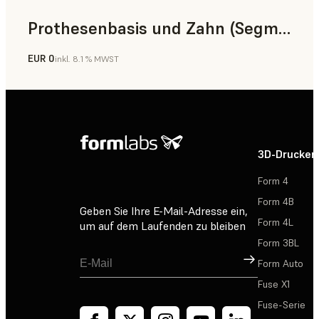
Prothesenbasis und Zahn (Segment)
EUR 0
inkl. 8.1 % MWST
Zahnmedizin
3D-Drucker
Form 4
Form 4B
Geben Sie Ihre E-Mail-Adresse ein,
Form 4L
um auf dem Laufenden zu bleiben
Form 3BL
Registrieren
Form Auto
Fuse X1
Fuse-Serie