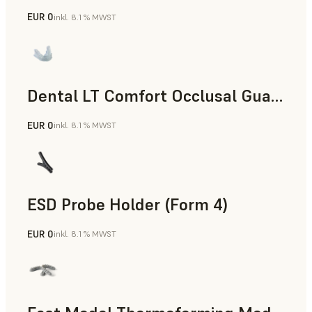
EUR 0
inkl. 8.1 % MWST
Zahnmedizin
Dental LT Comfort Occlusal Guard (Form 4)
EUR 0
inkl. 8.1 % MWST
Zahnmedizin
ESD Probe Holder (Form 4)
EUR 0
inkl. 8.1 % MWST
Technik