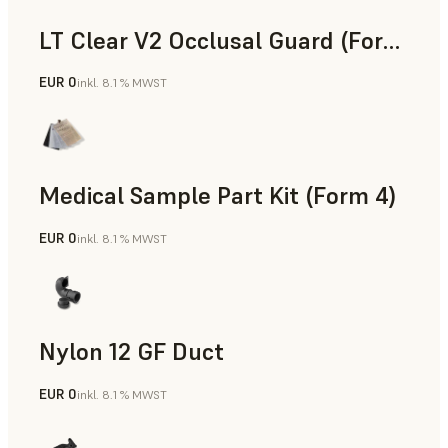
LT Clear V2 Occlusal Guard (Form 4)
EUR 0
inkl. 8.1 % MWST
Zahnmedizin
Medical Sample Part Kit (Form 4)
EUR 0
inkl. 8.1 % MWST
Medizin
Nylon 12 GF Duct
EUR 0
inkl. 8.1 % MWST
SLS-Pulver