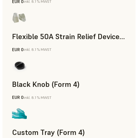
EUR 0
inkl. 8.1 % MWST
Standard
Flexible 50A Strain Relief Device (Form 4)
EUR 0
inkl. 8.1 % MWST
Technik
Black Knob (Form 4)
EUR 0
inkl. 8.1 % MWST
Standard
Custom Tray (Form 4)