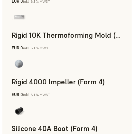
EUR 0
inkl. 8.1 % MWST
SLS-Pulver
Rigid 10K Thermoforming Mold (Form 4)
EUR 0
inkl. 8.1 % MWST
Technik
Rigid 4000 Impeller (Form 4)
EUR 0
inkl. 8.1 % MWST
Technik
Silicone 40A Boot (Form 4)