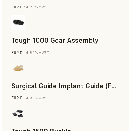
EUR 0
inkl. 8.1 % MWST
Technik
Tough 1000 Gear Assembly
EUR 0
inkl. 8.1 % MWST
Technik
Surgical Guide Implant Guide (Form 4)
EUR 0
inkl. 8.1 % MWST
Zahnmedizin