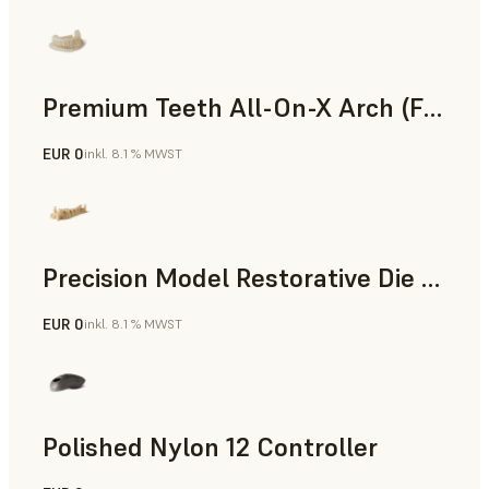
Premium Teeth All-On-X Arch (Form 4)
EUR 0
inkl. 8.1 % MWST
Zahnmedizin
Precision Model Restorative Die Model
EUR 0
inkl. 8.1 % MWST
Zahnmedizin
Polished Nylon 12 Controller