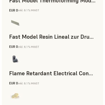
Fast Model Thermoforming Model
EUR 0
inkl. 8.1 % MWST
Zahnmedizin
Fast Model Resin Lineal zur Druckzeitmessung
EUR 0
inkl. 8.1 % MWST
Standard
Flame Retardant Electrical Connector (Form 4)
EUR 0
inkl. 8.1 % MWST
Technik