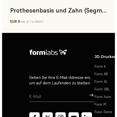
Prothesenbasis und Zahn (Segment)
EUR 0
inkl. 8.1 % MWST
Zahnmedizin
3D-Drucker
Form 4
Form 4B
Geben Sie Ihre E-Mail-Adresse ein,
Form 4L
um auf dem Laufenden zu bleiben
Form 3BL
Registrieren
Form Auto
Fuse X1
Fuse-Serie