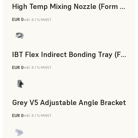
High Temp Mixing Nozzle (Form 4)
EUR 0
inkl. 8.1 % MWST
Technik
IBT Flex Indirect Bonding Tray (Form 4)
EUR 0
inkl. 8.1 % MWST
Zahnmedizin
Grey V5 Adjustable Angle Bracket
EUR 0
inkl. 8.1 % MWST
Standard