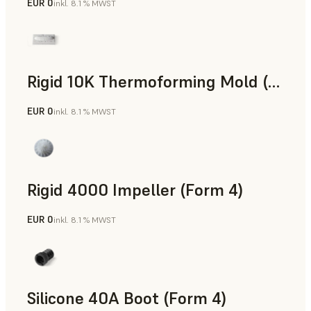
EUR 0
inkl. 8.1 % MWST
SLS-Pulver
Rigid 10K Thermoforming Mold (Form 4)
EUR 0
inkl. 8.1 % MWST
Technik
Rigid 4000 Impeller (Form 4)
EUR 0
inkl. 8.1 % MWST
Technik
Silicone 40A Boot (Form 4)