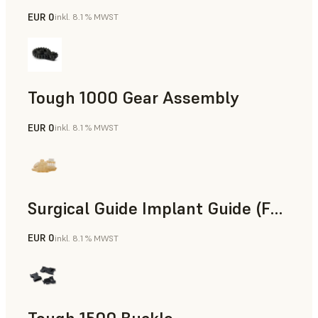
EUR 0
inkl. 8.1 % MWST
Technik
Tough 1000 Gear Assembly
EUR 0
inkl. 8.1 % MWST
Technik
Surgical Guide Implant Guide (Form 4)
EUR 0
inkl. 8.1 % MWST
Zahnmedizin