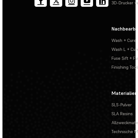
3D-Drucker v
Nachbearbe
Wash + Cure
Wash L + Cur
Fuse Sift + Fu
Finishing Tool
Materialien
SLS-Pulver
SLA Resins
Allzweckmater
Technische Ma