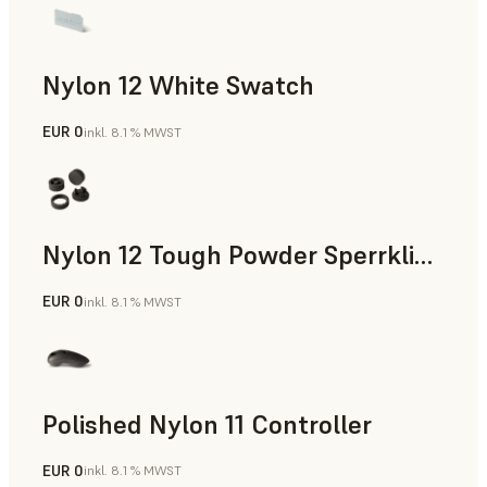
Nylon 12 White Swatch
EUR 0
inkl. 8.1 % MWST
SLS-Pulver
Nylon 12 Tough Powder Sperrklinke
EUR 0
inkl. 8.1 % MWST
SLS-Pulver
Polished Nylon 11 Controller
EUR 0
inkl. 8.1 % MWST
SLS-Pulver