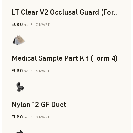
LT Clear V2 Occlusal Guard (Form 4)
EUR 0
inkl. 8.1 % MWST
Zahnmedizin
Medical Sample Part Kit (Form 4)
EUR 0
inkl. 8.1 % MWST
Medizin
Nylon 12 GF Duct
EUR 0
inkl. 8.1 % MWST
SLS-Pulver