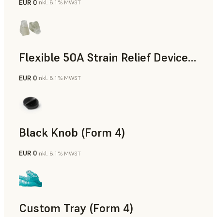
EUR 0
inkl. 8.1 % MWST
Standard
Flexible 50A Strain Relief Device (Form 4)
EUR 0
inkl. 8.1 % MWST
Technik
Black Knob (Form 4)
EUR 0
inkl. 8.1 % MWST
Standard
Custom Tray (Form 4)