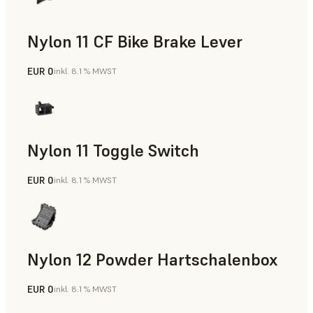
Nylon 11 CF Bike Brake Lever
EUR 0
inkl. 8.1 % MWST
SLS-Pulver
Nylon 11 Toggle Switch
EUR 0
inkl. 8.1 % MWST
SLS-Pulver
Nylon 12 Powder Hartschalenbox
EUR 0
inkl. 8.1 % MWST
SLS-Pulver