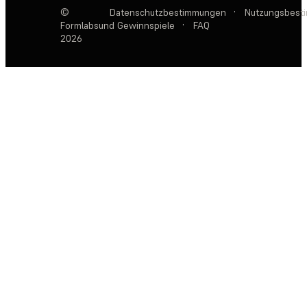
©
Datenschutzbestimmungen
·
Nutzungsbest
Formlabs
und Gewinnspiele
·
FAQ
2026