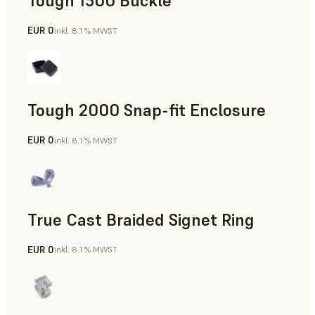
Tough 1500 Buckle
EUR 0
inkl. 8.1 % MWST
Technik
Tough 2000 Snap-fit Enclosure
EUR 0
inkl. 8.1 % MWST
Technik
True Cast Braided Signet Ring
EUR 0
inkl. 8.1 % MWST
Schmuck