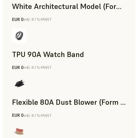
White Architectural Model (Form 4)
EUR 0
inkl. 8.1 % MWST
Standard
TPU 90A Watch Band
EUR 0
inkl. 8.1 % MWST
SLS-Pulver
Flexible 80A Dust Blower (Form 4)
EUR 0
inkl. 8.1 % MWST