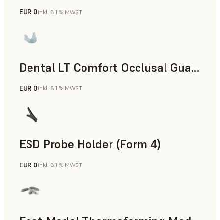
EUR 0
inkl. 8.1 % MWST
Zahnmedizin
Dental LT Comfort Occlusal Guard (Form 4)
EUR 0
inkl. 8.1 % MWST
Zahnmedizin
ESD Probe Holder (Form 4)
EUR 0
inkl. 8.1 % MWST
Technik