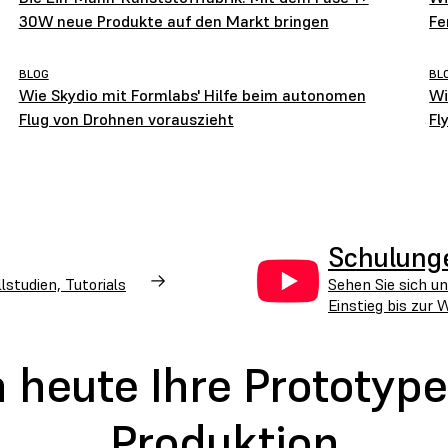
30W neue Produkte auf den Markt bringen
Fe
op
BLOG
BL
Wie Skydio mit Formlabs' Hilfe beim autonomen
Wi
Flug von Drohnen vorauszieht
Fl
Schulung
studien, Tutorials
Sehen Sie sich un
Einstieg bis zur 
h heute Ihre Prototy
Produktion