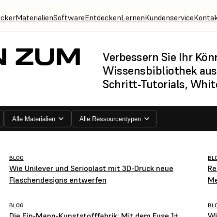
cker
Materialien
Software
Entdecken
Lernen
Kundenservice
Konta
N ZUM
Verbessern Sie Ihr Kö
Wissensbibliothek aus d
Schritt-Tutorials, Whi
Alle Materialien
Alle Ressourcentypen
BLOG
BL
Wie Unilever und Serioplast mit 3D-Druck neue
Re
Flaschendesigns entwerfen
Me
BLOG
BL
Die Ein-Mann-Kunststofffabrik: Mit dem Fuse 1+
Wi