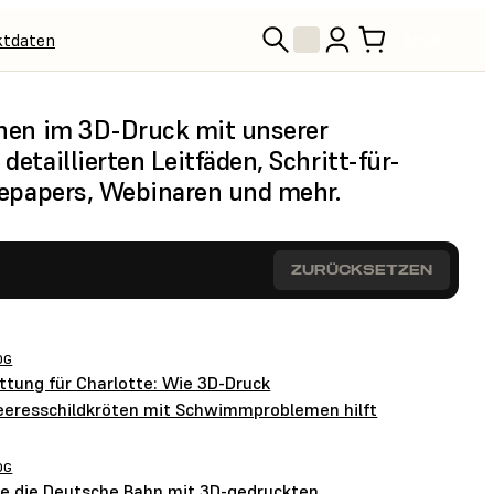
ktdaten
SHOP
nnen im 3D-Druck mit unserer
etaillierten Leitfäden, Schritt-für-
tepapers, Webinaren und mehr.
ZURÜCKSETZEN
OG
ttung für Charlotte: Wie 3D-Druck
eresschildkröten mit Schwimmproblemen hilft
OG
e die Deutsche Bahn mit 3D-gedruckten