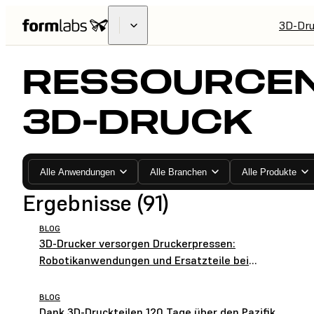
3D-Dru
RESSOURCE
3D-DRUCK
Alle Anwendungen
Alle Branchen
Alle Produkte
Ergebnisse (91)
BLOG
3D-Drucker versorgen Druckerpressen:
Robotikanwendungen und Ersatzteile bei
HEIDELBERG
BLOG
Dank 3D-Druckteilen 120 Tage über den Pazifik