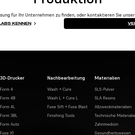
ung für Ihr Unternehmen zu finden, oder kontaktieren Sie unser
LABS KENNEN
VE
3D-Drucker
Nachbearbeitung
Materialien
Form 4
Wash + Cure
SLS-Pulver
Form 4B
Wash L + Cure L
SLA Resins
Form 4L
Fuse Sift + Fuse Blast
Allzweckmaterialien
Form 3BL
Finishing Tools
Technische Materiali
Form Auto
Zahnmedizin
Fuse X1
Gesundheitswesen