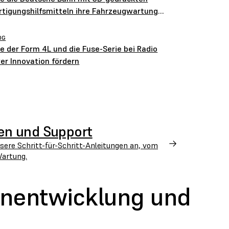
rtigungshilfsmitteln ihre Fahrzeugwartung
timiert
OG
e der Form 4L und die Fuse-Serie bei Radio
yer Innovation fördern
en und Support
sere Schritt-für-Schritt-Anleitungen an, vom
Wartung.
penentwicklung und