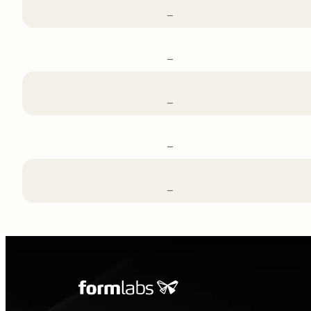
–
–
–
–
–