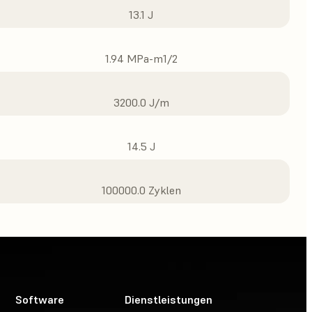
13.1 J
1.94 MPa-m1/2
3200.0 J/m
14.5 J
100000.0 Zyklen
Software
Dienstleistungen