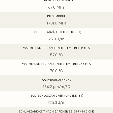
BIEGEBRUCHFESTIGKEIT
67.0 MPa
BIEGEMODUL
1701.0 MPa
IZOD-SCHLAGZÄHIGKEIT (GEKERBT)
25.0 J/m
WÄRMEFORMBESTÄNDIGKEITSTEMP. BEI 1,8 MPA
57.0 °C
WÄRMEFORMBESTÄNDIGKEITSTEMP. BEI 0,45 MPA
70.0 °C
WÄRMEAUSDEHNUNG
134.2 μm/m/°C
IZOD-SCHLAGZÄHIGKEIT (UNGEKERBT)
325.0 J/m
SCHLAGZÄHIGKEIT NACH GARDNER BEI 0,97 MM DICKE