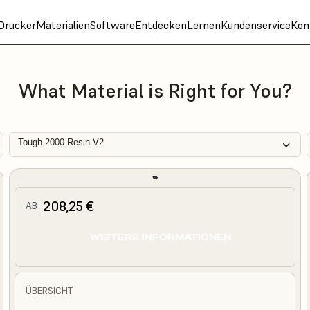
Drucker
Materialien
Software
Entdecken
Lernen
Kundenservice
Kon
What Material is Right for You?
Tough 2000 Resin V2
208,25 €
AB
WEITERE INFORMATIONEN
ÜBERSICHT