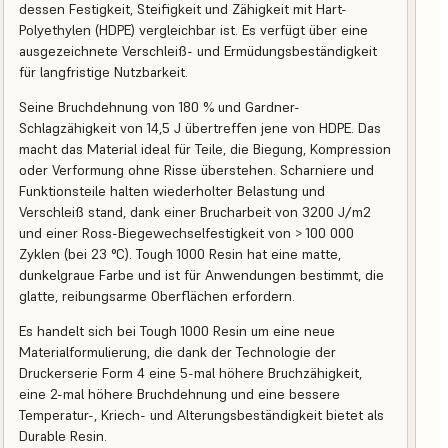
dessen Festigkeit, Steifigkeit und Zähigkeit mit Hart-
Polyethylen (HDPE) vergleichbar ist. Es verfügt über eine
ausgezeichnete Verschleiß- und Ermüdungsbeständigkeit
für langfristige Nutzbarkeit.
Seine Bruchdehnung von 180 % und Gardner-
Schlagzähigkeit von 14,5 J übertreffen jene von HDPE. Das
macht das Material ideal für Teile, die Biegung, Kompression
oder Verformung ohne Risse überstehen. Scharniere und
Funktionsteile halten wiederholter Belastung und
Verschleiß stand, dank einer Brucharbeit von 3200 J/m2
und einer Ross-Biegewechselfestigkeit von > 100 000
Zyklen (bei 23 °C). Tough 1000 Resin hat eine matte,
dunkelgraue Farbe und ist für Anwendungen bestimmt, die
glatte, reibungsarme Oberflächen erfordern.
Es handelt sich bei Tough 1000 Resin um eine neue
Materialformulierung, die dank der Technologie der
Druckerserie Form 4 eine 5-mal höhere Bruchzähigkeit,
eine 2-mal höhere Bruchdehnung und eine bessere
Temperatur-, Kriech- und Alterungsbeständigkeit bietet als
Durable Resin.