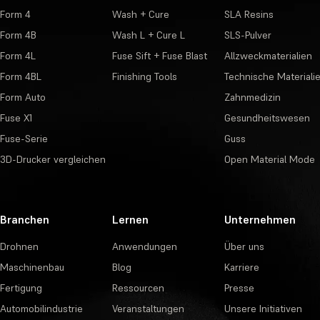
Form 4
Wash + Cure
SLA Resins
Form 4B
Wash L + Cure L
SLS-Pulver
Form 4L
Fuse Sift + Fuse Blast
Allzweckmaterialien
Form 4BL
Finishing Tools
Technische Materiali
Form Auto
Zahnmedizin
Fuse X1
Gesundheitswesen
Fuse-Serie
Guss
3D-Drucker vergleichen
Open Material Mode
Branchen
Lernen
Unternehmen
Drohnen
Anwendungen
Über uns
Maschinenbau
Blog
Karriere
Fertigung
Ressourcen
Presse
Automobilindustrie
Veranstaltungen
Unsere Initiativen