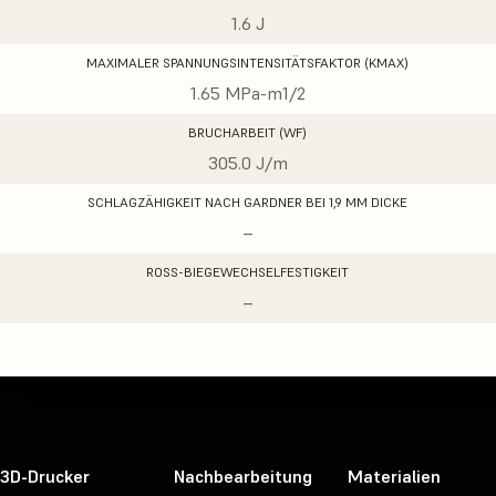
1.6 J
MAXIMALER SPANNUNGSINTENSITÄTSFAKTOR (KMAX)
1.65 MPa-m1/2
BRUCHARBEIT (WF)
305.0 J/m
SCHLAGZÄHIGKEIT NACH GARDNER BEI 1,9 MM DICKE
–
ROSS-BIEGEWECHSELFESTIGKEIT
–
3D-Drucker
Nachbearbeitung
Materialien