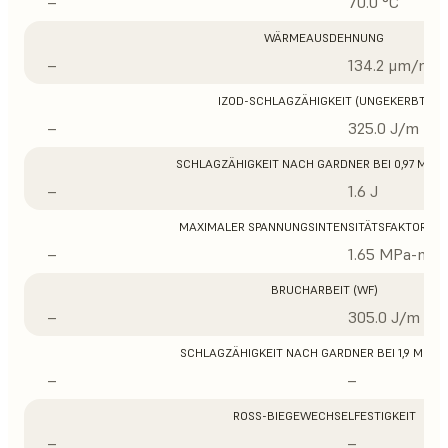
–
70.0 °C
WÄRMEAUSDEHNUNG
–
134.2 μm/m/°
IZOD-SCHLAGZÄHIGKEIT (UNGEKERBT)
–
325.0 J/m
SCHLAGZÄHIGKEIT NACH GARDNER BEI 0,97 MM D
–
1.6 J
MAXIMALER SPANNUNGSINTENSITÄTSFAKTOR (K
–
1.65 MPa-m1/
BRUCHARBEIT (WF)
–
305.0 J/m
SCHLAGZÄHIGKEIT NACH GARDNER BEI 1,9 MM D
–
–
ROSS-BIEGEWECHSELFESTIGKEIT
–
–