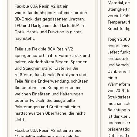
Material, desse
Flexible 80A Resin V2 ist ein
Steifigkeit mit 
widerstandsfähiges Elastomer für den
vereint Zähigke
3D-Druck, das gegossenem Urethan,
Temperaturbest
TPU und Hartgummi der Härte 80A in
Kriechfestigkeit
Optik, Haptik und Funktion in nichts
nachsteht.
Tough 2000 Res
anspruchsvoll
Teile aus Flexible 80A Resin V2
liefert funktio
springen sofort in ihre Form zurück und
Endbauteile, d
halten wiederholtem Biegen, Spannen
und Verschleiß 
und Stauchen stand. Erstellen Sie
Dank einer Br
reißfeste, funktionale Prototypen und
einer
Teile für die Endverwendung, schützen
Wärmeformbest
Sie empfindliche Komponenten mit
von 70 °C behal
weichen Einsätzen und Halterungen
Strukturfestigk
oder entwickeln Sie ausgefeilte
mechanischer 
Polsterungen und Greifer mit einer
Belastung bei. 
mattschwarzen Oberfläche, die nicht
ist dunkler und
klebt.
sodass sie sich
präsentationsb
Flexible 80A Resin V2 ist eine neue
Detailgrad eign
Materialformulierung, die dank der