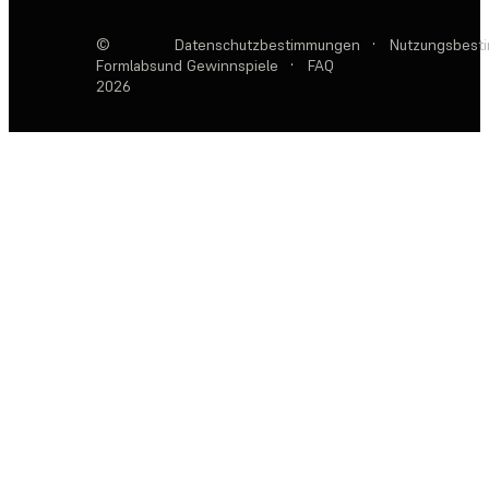
©
Datenschutzbestimmungen
·
Nutzungsbest
Formlabs
und Gewinnspiele
·
FAQ
2026