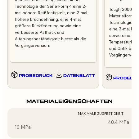
Technologie der Serie Form 4 eine 2-
Tough 2000 Res
mal höhere Reißfestigkeit, eine 2-mal
Materialformuli
höhere Bruchdehnung, eine 4-mal
Technologie de
größere Rückfederung sowie eine
eine 3-mal höh
verbesserte Ästhetik und
sowie eine ver
Alterungsbeständigkeit bietet als die
Temperaturbest
Vorgängerversion.
und Optik bietet
Vorgängerversi
PROBEDRUCK
DATENBLATT
PROBEDR
MATERIALEIGENSCHAFTEN
MAXIMALE ZUGFESTIGKEIT
40.4 MPa
10 MPa