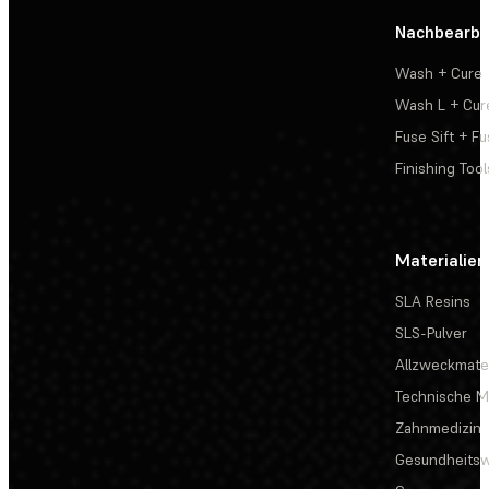
Nachbearbe
Wash + Cure
Wash L + Cur
Fuse Sift + Fu
Finishing Tool
Materialien
SLA Resins
SLS-Pulver
Allzweckmater
Technische Ma
Zahnmedizin
Gesundheits