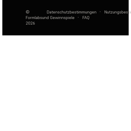
©
Datenschutzbestimmungen
·
Nutzungsbest
Formlabs
und Gewinnspiele
·
FAQ
2026