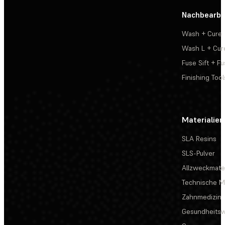
Nachbearbe
Wash + Cure
Wash L + Cur
Fuse Sift + Fu
Finishing Tool
Materialien
SLA Resins
SLS-Pulver
Allzweckmater
Technische Ma
Zahnmedizin
Gesundheits