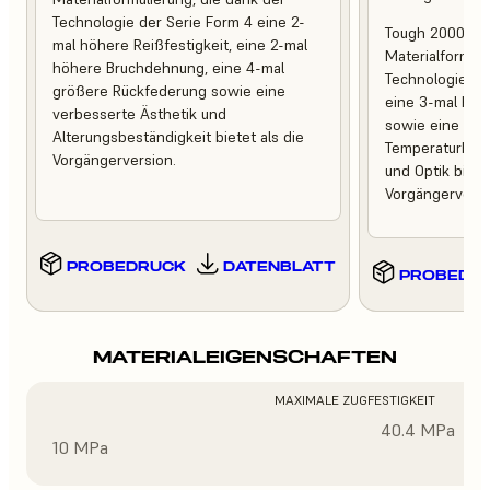
Technologie der Serie Form 4 eine 2-
Tough 2000 Res
mal höhere Reißfestigkeit, eine 2-mal
Materialformuli
höhere Bruchdehnung, eine 4-mal
Technologie de
größere Rückfederung sowie eine
eine 3-mal höh
verbesserte Ästhetik und
sowie eine ver
Alterungsbeständigkeit bietet als die
Temperaturbest
Vorgängerversion.
und Optik bietet
Vorgängerversi
PROBEDRUCK
DATENBLATT
PROBEDR
MATERIALEIGENSCHAFTEN
MAXIMALE ZUGFESTIGKEIT
40.4 MPa
10 MPa