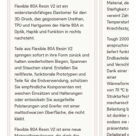
Material, desse
Flexible 80A Resin V2 ist ein
Steifigkeit mit 
widerstandsfähiges Elastomer für den
vereint Zähigke
3D-Druck, das gegossenem Urethan,
Temperaturbest
TPU und Hartgummi der Härte 80A in
Kriechfestigkeit
Optik, Haptik und Funktion in nichts
nachsteht.
Tough 2000 Res
anspruchsvoll
Teile aus Flexible 80A Resin V2
liefert funktio
springen sofort in ihre Form zurück und
Endbauteile, d
halten wiederholtem Biegen, Spannen
und Verschleiß 
und Stauchen stand. Erstellen Sie
Dank einer Br
reißfeste, funktionale Prototypen und
einer
Teile für die Endverwendung, schützen
Wärmeformbest
Sie empfindliche Komponenten mit
von 70 °C behal
weichen Einsätzen und Halterungen
Strukturfestigk
oder entwickeln Sie ausgefeilte
mechanischer 
Polsterungen und Greifer mit einer
Belastung bei. 
mattschwarzen Oberfläche, die nicht
ist dunkler und
klebt.
sodass sie sich
präsentationsb
Flexible 80A Resin V2 ist eine neue
Detailgrad eign
Materialformulierung, die dank der