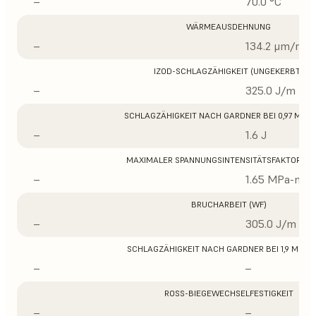
–
70.0 °C
WÄRMEAUSDEHNUNG
–
134.2 μm/m/°
IZOD-SCHLAGZÄHIGKEIT (UNGEKERBT)
–
325.0 J/m
SCHLAGZÄHIGKEIT NACH GARDNER BEI 0,97 MM D
–
1.6 J
MAXIMALER SPANNUNGSINTENSITÄTSFAKTOR (K
–
1.65 MPa-m1/
BRUCHARBEIT (WF)
–
305.0 J/m
SCHLAGZÄHIGKEIT NACH GARDNER BEI 1,9 MM D
–
–
ROSS-BIEGEWECHSELFESTIGKEIT
–
–