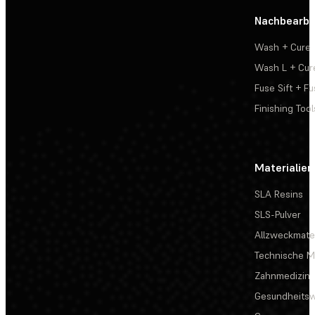
Nachbearbe
Wash + Cure
Wash L + Cur
Fuse Sift + Fu
Finishing Tool
Materialien
SLA Resins
SLS-Pulver
Allzweckmater
Technische Ma
Zahnmedizin
Gesundheits