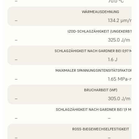
–
70.0 °C
WÄRMEAUSDEHNUNG
–
134.2 μm/m/°
IZOD-SCHLAGZÄHIGKEIT (UNGEKERBT)
–
325.0 J/m
SCHLAGZÄHIGKEIT NACH GARDNER BEI 0,97 MM D
–
1.6 J
MAXIMALER SPANNUNGSINTENSITÄTSFAKTOR (K
–
1.65 MPa-m1/
BRUCHARBEIT (WF)
–
305.0 J/m
SCHLAGZÄHIGKEIT NACH GARDNER BEI 1,9 MM D
–
–
ROSS-BIEGEWECHSELFESTIGKEIT
–
–