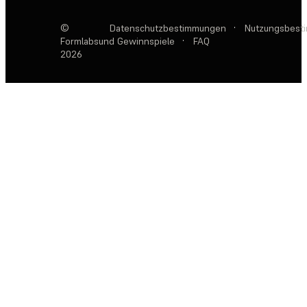
©
Datenschutzbestimmungen
·
Nutzungsbest
Formlabs
und Gewinnspiele
·
FAQ
2026