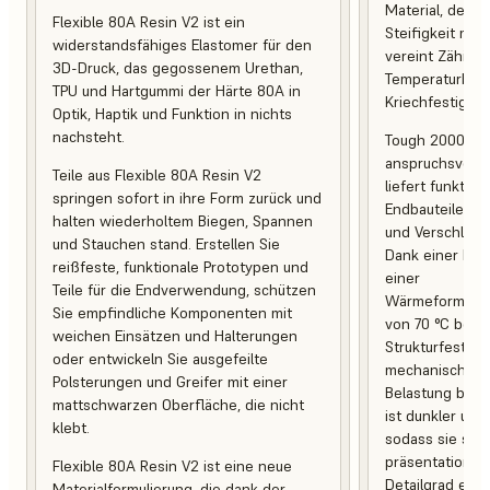
Material, desse
Flexible 80A Resin V2 ist ein
Steifigkeit mit 
widerstandsfähiges Elastomer für den
vereint Zähigke
3D-Druck, das gegossenem Urethan,
Temperaturbest
TPU und Hartgummi der Härte 80A in
Kriechfestigkeit
Optik, Haptik und Funktion in nichts
nachsteht.
Tough 2000 Res
anspruchsvoll
Teile aus Flexible 80A Resin V2
liefert funktio
springen sofort in ihre Form zurück und
Endbauteile, d
halten wiederholtem Biegen, Spannen
und Verschleiß 
und Stauchen stand. Erstellen Sie
Dank einer Br
reißfeste, funktionale Prototypen und
einer
Teile für die Endverwendung, schützen
Wärmeformbest
Sie empfindliche Komponenten mit
von 70 °C behal
weichen Einsätzen und Halterungen
Strukturfestigk
oder entwickeln Sie ausgefeilte
mechanischer 
Polsterungen und Greifer mit einer
Belastung bei. 
mattschwarzen Oberfläche, die nicht
ist dunkler und
klebt.
sodass sie sich
präsentationsb
Flexible 80A Resin V2 ist eine neue
Detailgrad eign
Materialformulierung, die dank der