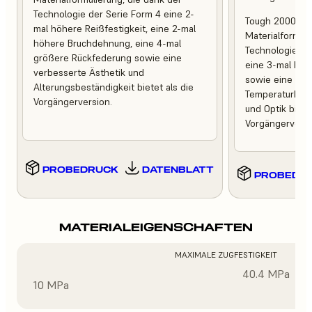
Technologie der Serie Form 4 eine 2-
Tough 2000 Res
mal höhere Reißfestigkeit, eine 2-mal
Materialformuli
höhere Bruchdehnung, eine 4-mal
Technologie de
größere Rückfederung sowie eine
eine 3-mal höh
verbesserte Ästhetik und
sowie eine ver
Alterungsbeständigkeit bietet als die
Temperaturbest
Vorgängerversion.
und Optik bietet
Vorgängerversi
PROBEDRUCK
DATENBLATT
PROBEDR
MATERIALEIGENSCHAFTEN
MAXIMALE ZUGFESTIGKEIT
40.4 MPa
10 MPa