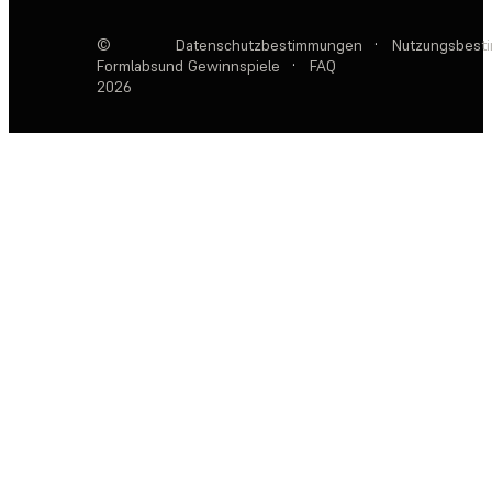
©
Datenschutzbestimmungen
·
Nutzungsbest
Formlabs
und Gewinnspiele
·
FAQ
2026