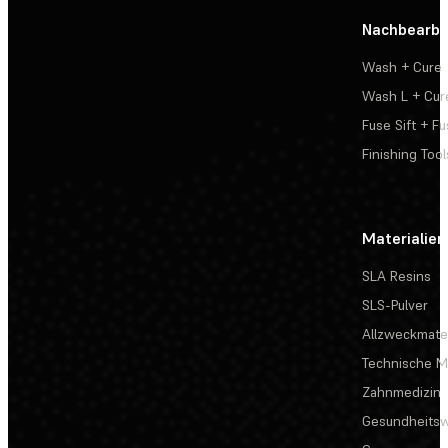
Nachbearbe
Wash + Cure
Wash L + Cur
Fuse Sift + Fu
Finishing Tool
Materialien
SLA Resins
SLS-Pulver
Allzweckmater
Technische Ma
Zahnmedizin
Gesundheits