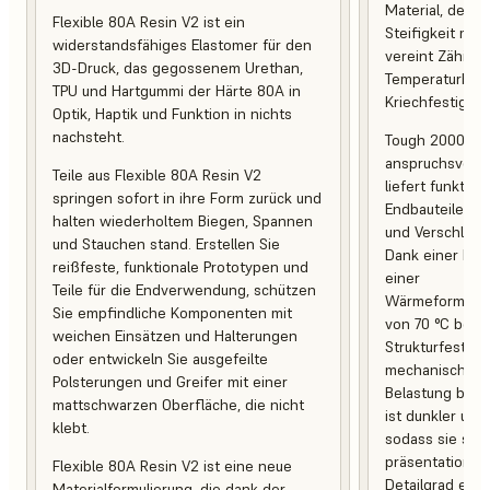
Material, desse
Flexible 80A Resin V2 ist ein
Steifigkeit mit 
widerstandsfähiges Elastomer für den
vereint Zähigke
3D-Druck, das gegossenem Urethan,
Temperaturbest
TPU und Hartgummi der Härte 80A in
Kriechfestigkeit
Optik, Haptik und Funktion in nichts
nachsteht.
Tough 2000 Res
anspruchsvoll
Teile aus Flexible 80A Resin V2
liefert funktio
springen sofort in ihre Form zurück und
Endbauteile, d
halten wiederholtem Biegen, Spannen
und Verschleiß 
und Stauchen stand. Erstellen Sie
Dank einer Br
reißfeste, funktionale Prototypen und
einer
Teile für die Endverwendung, schützen
Wärmeformbest
Sie empfindliche Komponenten mit
von 70 °C behal
weichen Einsätzen und Halterungen
Strukturfestigk
oder entwickeln Sie ausgefeilte
mechanischer 
Polsterungen und Greifer mit einer
Belastung bei. 
mattschwarzen Oberfläche, die nicht
ist dunkler und
klebt.
sodass sie sich
präsentationsb
Flexible 80A Resin V2 ist eine neue
Detailgrad eign
Materialformulierung, die dank der