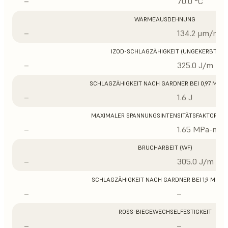
–
70.0 °C
WÄRMEAUSDEHNUNG
–
134.2 μm/m/°
IZOD-SCHLAGZÄHIGKEIT (UNGEKERBT)
–
325.0 J/m
SCHLAGZÄHIGKEIT NACH GARDNER BEI 0,97 MM D
–
1.6 J
MAXIMALER SPANNUNGSINTENSITÄTSFAKTOR (K
–
1.65 MPa-m1/
BRUCHARBEIT (WF)
–
305.0 J/m
SCHLAGZÄHIGKEIT NACH GARDNER BEI 1,9 MM D
–
–
ROSS-BIEGEWECHSELFESTIGKEIT
–
–