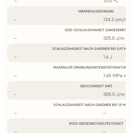
–
70.0 °C
WÄRMEAUSDEHNUNG
–
134.2 μm/m/°
IZOD-SCHLAGZÄHIGKEIT (UNGEKERBT)
–
325.0 J/m
SCHLAGZÄHIGKEIT NACH GARDNER BEI 0,97 MM D
–
1.6 J
MAXIMALER SPANNUNGSINTENSITÄTSFAKTOR (K
–
1.65 MPa-m1/
BRUCHARBEIT (WF)
–
305.0 J/m
SCHLAGZÄHIGKEIT NACH GARDNER BEI 1,9 MM D
–
–
ROSS-BIEGEWECHSELFESTIGKEIT
–
–