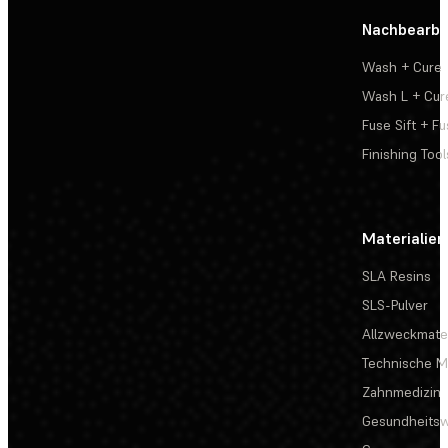
Nachbearbe
Wash + Cure
Wash L + Cur
Fuse Sift + Fu
Finishing Tool
Materialien
SLA Resins
SLS-Pulver
Allzweckmater
Technische Ma
Zahnmedizin
Gesundheits