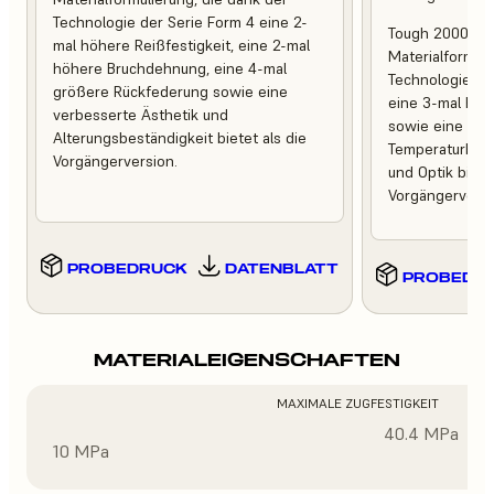
Technologie der Serie Form 4 eine 2-
Tough 2000 Res
mal höhere Reißfestigkeit, eine 2-mal
Materialformuli
höhere Bruchdehnung, eine 4-mal
Technologie de
größere Rückfederung sowie eine
eine 3-mal höh
verbesserte Ästhetik und
sowie eine ver
Alterungsbeständigkeit bietet als die
Temperaturbest
Vorgängerversion.
und Optik bietet
Vorgängerversi
PROBEDRUCK
DATENBLATT
PROBEDR
MATERIALEIGENSCHAFTEN
MAXIMALE ZUGFESTIGKEIT
40.4 MPa
10 MPa