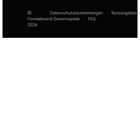
©
Datenschutzbestimmungen
·
Nutzungsbest
Formlabs
und Gewinnspiele
·
FAQ
2026