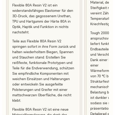
Material, desse
Flexible 80A Resin V2 ist ein
Steifigkeit mit 
widerstandsfähiges Elastomer für den
vereint Zähigke
3D-Druck, das gegossenem Urethan,
Temperaturbest
TPU und Hartgummi der Härte 80A in
Kriechfestigkeit
Optik, Haptik und Funktion in nichts
nachsteht.
Tough 2000 Res
anspruchsvoll
Teile aus Flexible 80A Resin V2
liefert funktio
springen sofort in ihre Form zurück und
Endbauteile, d
halten wiederholtem Biegen, Spannen
und Verschleiß 
und Stauchen stand. Erstellen Sie
Dank einer Br
reißfeste, funktionale Prototypen und
einer
Teile für die Endverwendung, schützen
Wärmeformbest
Sie empfindliche Komponenten mit
von 70 °C behal
weichen Einsätzen und Halterungen
Strukturfestigk
oder entwickeln Sie ausgefeilte
mechanischer 
Polsterungen und Greifer mit einer
Belastung bei. 
mattschwarzen Oberfläche, die nicht
ist dunkler und
klebt.
sodass sie sich
präsentationsb
Flexible 80A Resin V2 ist eine neue
Detailgrad eign
Materialformulierung, die dank der