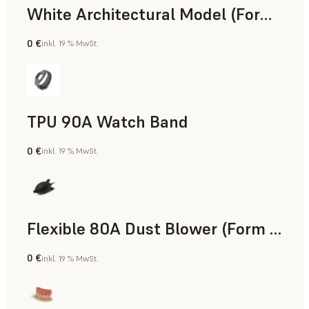
White Architectural Model (Form 4)
0 €
inkl. 19 % MwSt.
Standard
TPU 90A Watch Band
0 €
inkl. 19 % MwSt.
SLS-Pulver
Flexible 80A Dust Blower (Form 4)
0 €
inkl. 19 % MwSt.