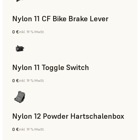
Nylon 11 CF Bike Brake Lever
0 €
inkl. 19 % MwSt.
SLS-Pulver
Nylon 11 Toggle Switch
0 €
inkl. 19 % MwSt.
SLS-Pulver
Nylon 12 Powder Hartschalenbox
0 €
inkl. 19 % MwSt.
SLS-Pulver