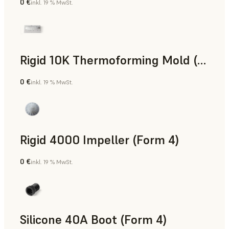
0 €
inkl. 19 % MwSt.
SLS-Pulver
Rigid 10K Thermoforming Mold (Form 4)
0 €
inkl. 19 % MwSt.
Technik
Rigid 4000 Impeller (Form 4)
0 €
inkl. 19 % MwSt.
Technik
Silicone 40A Boot (Form 4)