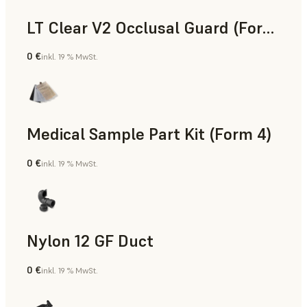
LT Clear V2 Occlusal Guard (Form 4)
0 €
inkl. 19 % MwSt.
Zahnmedizin
Medical Sample Part Kit (Form 4)
0 €
inkl. 19 % MwSt.
Medizin
Nylon 12 GF Duct
0 €
inkl. 19 % MwSt.
SLS-Pulver