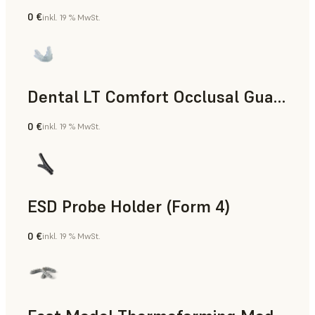
0 €
inkl. 19 % MwSt.
Zahnmedizin
Dental LT Comfort Occlusal Guard (Form 4)
0 €
inkl. 19 % MwSt.
Zahnmedizin
ESD Probe Holder (Form 4)
0 €
inkl. 19 % MwSt.
Technik