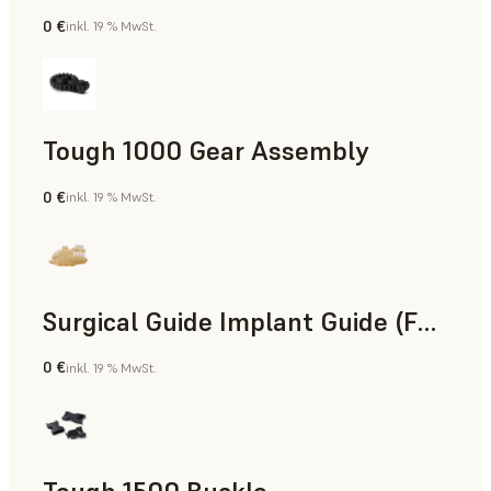
0 €
inkl. 19 % MwSt.
Technik
Tough 1000 Gear Assembly
0 €
inkl. 19 % MwSt.
Technik
Surgical Guide Implant Guide (Form 4)
0 €
inkl. 19 % MwSt.
Zahnmedizin