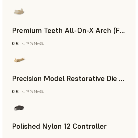
Premium Teeth All-On-X Arch (Form 4)
0 €
inkl. 19 % MwSt.
Zahnmedizin
Precision Model Restorative Die Model
0 €
inkl. 19 % MwSt.
Zahnmedizin
Polished Nylon 12 Controller