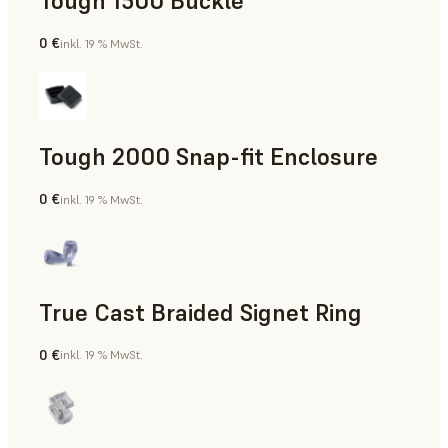
Tough 1500 Buckle
0 €
inkl. 19 % MwSt.
Technik
Tough 2000 Snap-fit Enclosure
0 €
inkl. 19 % MwSt.
Technik
True Cast Braided Signet Ring
0 €
inkl. 19 % MwSt.
Schmuck