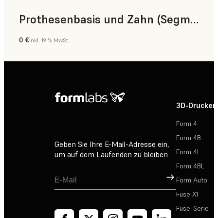
Prothesenbasis und Zahn (Segment)
0 €
inkl. 19 % MwSt.
Zahnmedizin
3D-Drucker
Form 4
Form 4B
Geben Sie Ihre E-Mail-Adresse ein,
Form 4L
um auf dem Laufenden zu bleiben
Form 4BL
Registrieren
Form Auto
Fuse X1
Fuse-Serie