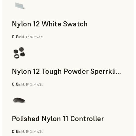
Nylon 12 White Swatch
0 €
inkl. 19 % MwSt.
SLS-Pulver
Nylon 12 Tough Powder Sperrklinke
0 €
inkl. 19 % MwSt.
SLS-Pulver
Polished Nylon 11 Controller
0 €
inkl. 19 % MwSt.
SLS-Pulver