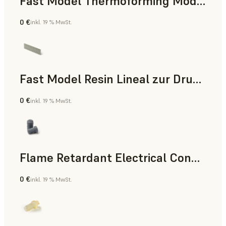
Fast Model Thermoforming Model
0 €
inkl. 19 % MwSt.
Zahnmedizin
Fast Model Resin Lineal zur Druckzeitmessung
0 €
inkl. 19 % MwSt.
Standard
Flame Retardant Electrical Connector (Form 4)
0 €
inkl. 19 % MwSt.
Technik