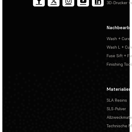
3D-Drucker v
Nachbearbe
Wash + Cure
Wash L + Cur
Fuse Sift + Fu
Finishing Tool
Materialien
SLA Resins
SLS-Pulver
Allzweckmater
Technische Ma