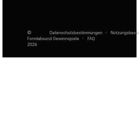
©
Datenschutzbestimmungen
·
Nutzungsbest
Formlabs
und Gewinnspiele
·
FAQ
2026