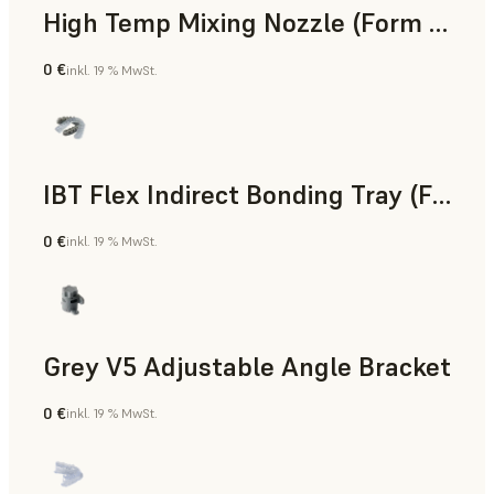
High Temp Mixing Nozzle (Form 4)
0 €
inkl. 19 % MwSt.
Technik
IBT Flex Indirect Bonding Tray (Form 4)
0 €
inkl. 19 % MwSt.
Zahnmedizin
Grey V5 Adjustable Angle Bracket
0 €
inkl. 19 % MwSt.
Standard