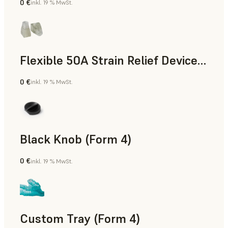
0 €
inkl. 19 % MwSt.
Standard
Flexible 50A Strain Relief Device (Form 4)
0 €
inkl. 19 % MwSt.
Technik
Black Knob (Form 4)
0 €
inkl. 19 % MwSt.
Standard
Custom Tray (Form 4)