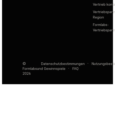
Vertrieb kont
Vertriebspartn
Region
Formlabs-
Vertriebspar
©
Datenschutzbestimmungen
·
Nutzungsbest
Formlabs
und Gewinnspiele
·
FAQ
2026