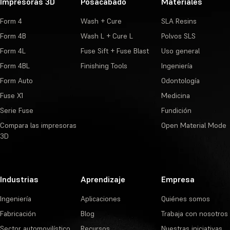
Impresoras 3D
Posacabado
Materiales
Form 4
Wash + Cure
SLA Resins
Form 4B
Wash L + Cure L
Polvos SLS
Form 4L
Fuse Sift + Fuse Blast
Uso general
Form 4BL
Finishing Tools
Ingeniería
Form Auto
Odontología
Fuse X1
Medicina
Serie Fuse
Fundición
Compara las impresoras
Open Material Mode
3D
Industrias
Aprendizaje
Empresa
Ingeniería
Aplicaciones
Quiénes somos
Fabricación
Blog
Trabaja con nosotros
Sector automovilístico
Recursos
Nuestras iniciativas