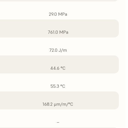
29.0 MPa
761.0 MPa
72.0 J/m
44.6 °C
55.3 °C
168.2 μm/m/°C
–