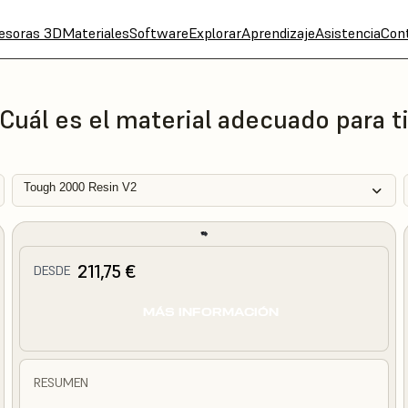
esoras 3D
Materiales
Software
Explorar
Aprendizaje
Asistencia
Con
Cuál es el material adecuado para t
Tough 2000 Resin V2
211,75 €
DESDE
MÁS INFORMACIÓN
RESUMEN