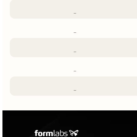
–
–
–
–
–