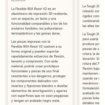
La Tough 2000 
La Flexible 80A Resin V2 es un
robusto con una
elastómero de impresión 3D resiliente,
rigidez compara
con un aspecto, un tacto y una
combinando ten
funcionalidad comparables a los de los
las altas temper
uretanos fundidos, los poliuretanos
termoplásticos y las gomas duras.
La Tough 2000 
para usarla en
Las piezas impresas con la
produce protot
Flexible 80A Resin V2 vuelven a su
piezas de uso f
forma original y pueden soportar
rotura, la defo
repetidamente esfuerzos de flexión,
duración. Graci
tensión y compresión. Con este
rotura del 79 %
material, podrás crear prototipos
flexión bajo ca
funcionales y piezas de uso final
mantienen su in
resistentes a los desgarros, proteger
cuando se ven 
los componentes delicados con
mecánicos y am
insertos y fijaciones blandos o diseñar
formulación es
elementos de amortiguación y agarres
acabado mate, 
con superficies que no sean pegajosas
piezas listas p
y tengan un acabado negro mate.
detalles mejora