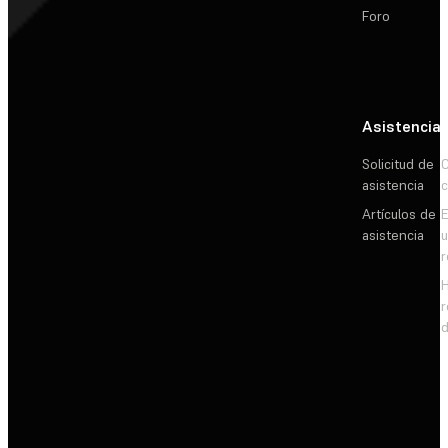
Foro
Asistencia
Solicitud de
C
asistencia
c
Artículos de
E
asistencia
d