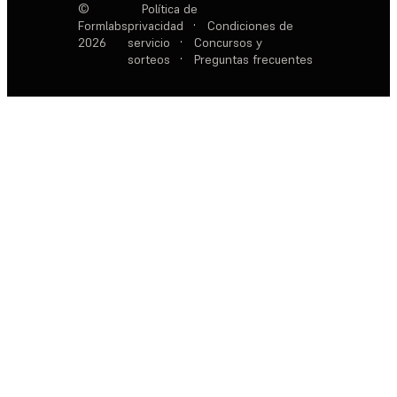
©
Política de
Formlabs
privacidad
·
Condiciones de
2026
servicio
·
Concursos y
sorteos
·
Preguntas frecuentes