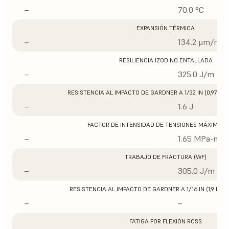
–
70.0 °C
EXPANSIÓN TÉRMICA
–
134.2 μm/m/°
RESILIENCIA IZOD NO ENTALLADA
–
325.0 J/m
RESISTENCIA AL IMPACTO DE GARDNER A 1/32 IN (0,97 M
–
1.6 J
FACTOR DE INTENSIDAD DE TENSIONES MÁXIMO (
–
1.65 MPa-m1/
TRABAJO DE FRACTURA (WF)
–
305.0 J/m
RESISTENCIA AL IMPACTO DE GARDNER A 1/16 IN (1,9 MM
–
–
FATIGA POR FLEXIÓN ROSS