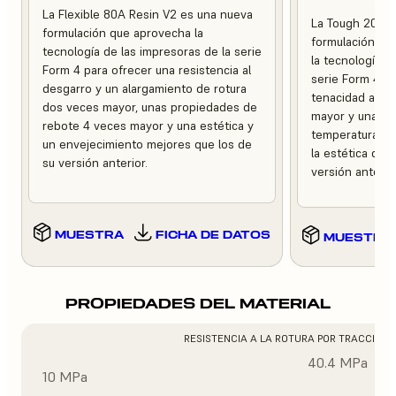
La Flexible 80A Resin V2 es una nueva
La Tough 2000 
formulación que aprovecha la
formulación de
tecnología de las impresoras de la serie
la tecnología d
Form 4 para ofrecer una resistencia al
serie Form 4 pa
desgarro y un alargamiento de rotura
tenacidad a la 
dos veces mayor, unas propiedades de
mayor y una mej
rebote 4 veces mayor y una estética y
temperaturas e
un envejecimiento mejores que los de
la estética del
su versión anterior.
versión anterior
MUESTRA
FICHA DE DATOS
MUESTRA
PROPIEDADES DEL MATERIAL
RESISTENCIA A LA ROTURA POR TRACCIÓN
40.4 MPa
10 MPa