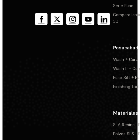
Serie Fuse
Compara las 
3D
Posacabad
Wash + Cure
Wash L + Cur
Fuse Sift + Fu
Finishing Tool
Materiales
SLA Resins
Polvos SLS