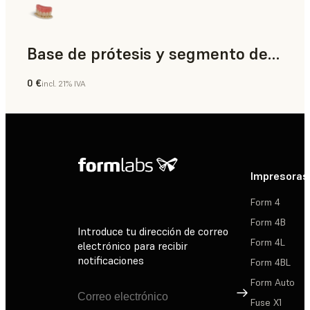
Base de prótesis y segmento de diente
0 €
incl. 21% IVA
Odontología
Impresoras
Form 4
Form 4B
Introduce tu dirección de correo
Form 4L
electrónico para recibir
notificaciones
Form 4BL
Form Auto
Suscribirse
Fuse X1