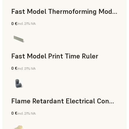
Fast Model Thermoforming Model
0 €
incl. 21% IVA
Odontología
Fast Model Print Time Ruler
0 €
incl. 21% IVA
Estándar
Flame Retardant Electrical Connector (Form 4)
0 €
incl. 21% IVA
Ingeniería