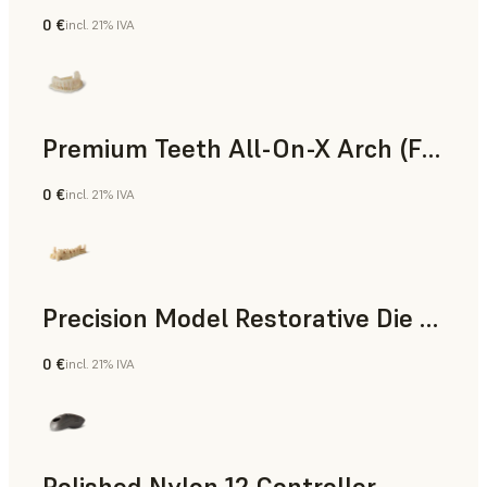
0 €
incl. 21% IVA
Polvo para SLS
Premium Teeth All-On-X Arch (Form 4)
0 €
incl. 21% IVA
Odontología
Precision Model Restorative Die Model
0 €
incl. 21% IVA
Odontología
Polished Nylon 12 Controller