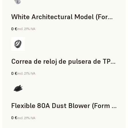
White Architectural Model (Form 4)
0 €
incl. 21% IVA
Estándar
Correa de reloj de pulsera de TPU 90A Powder
0 €
incl. 21% IVA
Polvo para SLS
Flexible 80A Dust Blower (Form 4)
0 €
incl. 21% IVA