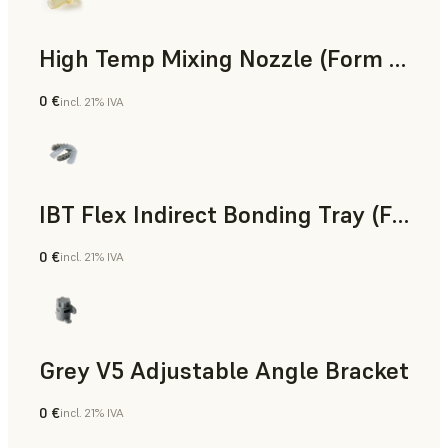
High Temp Mixing Nozzle (Form 4)
0 €
incl. 21% IVA
Ingeniería
IBT Flex Indirect Bonding Tray (Form 4)
0 €
incl. 21% IVA
Odontología
Grey V5 Adjustable Angle Bracket
0 €
incl. 21% IVA
Estándar