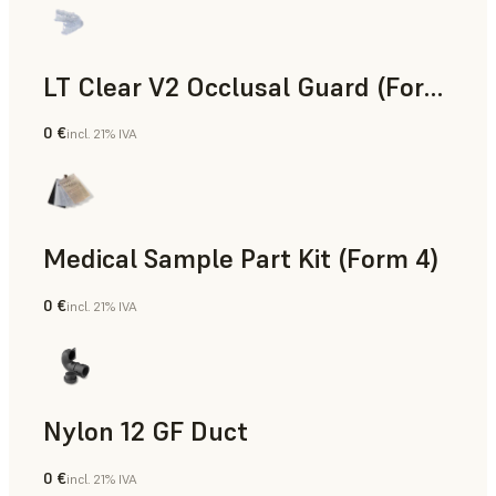
LT Clear V2 Occlusal Guard (Form 4)
0 €
incl. 21% IVA
Odontología
Medical Sample Part Kit (Form 4)
0 €
incl. 21% IVA
Medicina
Nylon 12 GF Duct
0 €
incl. 21% IVA
Polvo para SLS