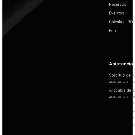
Recursos
Eventos
Calcula el ROI
Foro
Asistencia
Solicitud de
C
asistencia
c
Artículos de
E
asistencia
d