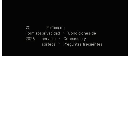
©
Política de
Formlabs
privacidad
·
Condiciones de
2026
servicio
·
Concursos y
sorteos
·
Preguntas frecuentes