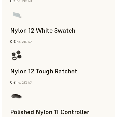
0 €
incl. 21% IVA
Polvo para SLS
Nylon 12 White Swatch
0 €
incl. 21% IVA
Polvo para SLS
Nylon 12 Tough Ratchet
0 €
incl. 21% IVA
Polvo para SLS
Polished Nylon 11 Controller