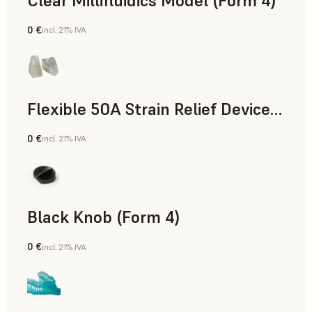
Clear Millifluidics Model (Form 4)
0 €
incl. 21% IVA
Estándar
Flexible 50A Strain Relief Device (Form 4)
0 €
incl. 21% IVA
Ingeniería
Black Knob (Form 4)
0 €
incl. 21% IVA
Estándar