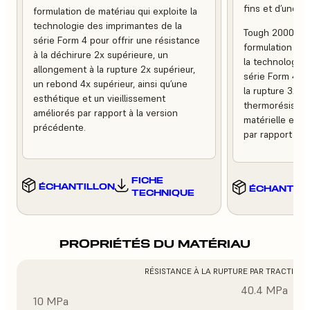
fins et d’une fin
formulation de matériau qui exploite la
technologie des imprimantes de la
Tough 2000 Res
série Form 4 pour offrir une résistance
formulation de m
à la déchirure 2x supérieure, un
la technologie 
allongement à la rupture 2x supérieur,
série Form 4 po
un rebond 4x supérieur, ainsi qu’une
la rupture 3x pl
esthétique et un vieillissement
thermorésistan
améliorés par rapport à la version
matérielle et u
précédente.
par rapport à l
FICHE
ÉCHANTILLON
ÉCHANTIL
TECHNIQUE
PROPRIÉTÉS DU MATÉRIAU
RÉSISTANCE À LA RUPTURE PAR TRACTION
40.4 MPa
10 MPa