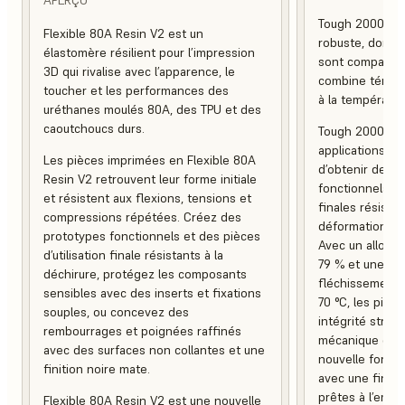
Tough 2000 Res
Flexible 80A Resin V2 est un
robuste, dont la 
élastomère résilient pour l’impression
sont comparable
3D qui rivalise avec l’apparence, le
combine ténaci
toucher et les performances des
à la températur
uréthanes moulés 80A, des TPU et des
caoutchoucs durs.
Tough 2000 Res
applications in
Les pièces imprimées en Flexible 80A
d’obtenir des 
Resin V2 retrouvent leur forme initiale
fonctionnels, a
et résistent aux flexions, tensions et
finales résistan
compressions répétées. Créez des
déformation et 
prototypes fonctionnels et des pièces
Avec un allonge
d’utilisation finale résistants à la
79 % et une te
déchirure, protégez les composants
fléchissement 
sensibles avec des inserts et fixations
70 °C, les pièc
souples, ou concevez des
intégrité struc
rembourrages et poignées raffinés
mécanique et e
avec des surfaces non collantes et une
nouvelle formul
finition noire mate.
avec une finiti
prêtes à l’empl
Flexible 80A Resin V2 est une nouvelle