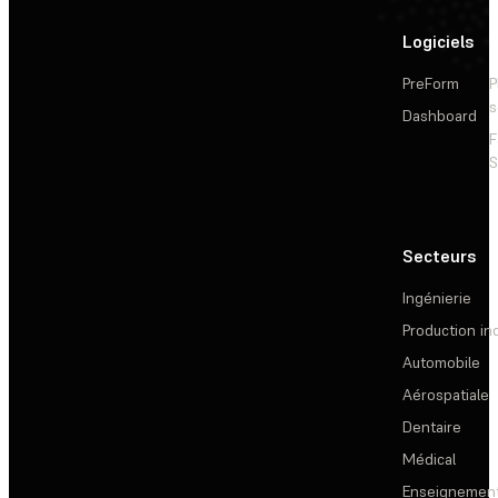
Logiciels
PreForm
P
s
Dashboard
F
S
Secteurs
Ingénierie
Production ind
Automobile
Aérospatiale
Dentaire
Médical
Enseignemen