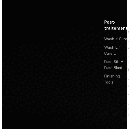
Post-
traitement
Wash + Cure
Wash L +
Cure L
Fuse Sift +
Fuse Blast
Finishing
Tools