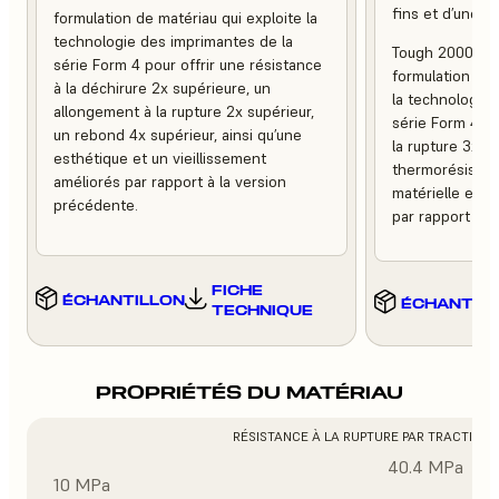
fins et d’une fin
formulation de matériau qui exploite la
technologie des imprimantes de la
Tough 2000 Res
série Form 4 pour offrir une résistance
formulation de m
à la déchirure 2x supérieure, un
la technologie 
allongement à la rupture 2x supérieur,
série Form 4 po
un rebond 4x supérieur, ainsi qu’une
la rupture 3x pl
esthétique et un vieillissement
thermorésistan
améliorés par rapport à la version
matérielle et u
précédente.
par rapport à l
FICHE
ÉCHANTILLON
ÉCHANTIL
TECHNIQUE
PROPRIÉTÉS DU MATÉRIAU
RÉSISTANCE À LA RUPTURE PAR TRACTION
40.4 MPa
10 MPa