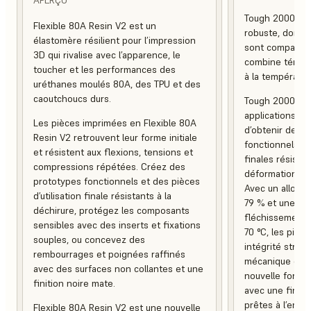
Tough 2000 Res
Flexible 80A Resin V2 est un
robuste, dont la 
élastomère résilient pour l’impression
sont comparable
3D qui rivalise avec l’apparence, le
combine ténaci
toucher et les performances des
à la températur
uréthanes moulés 80A, des TPU et des
caoutchoucs durs.
Tough 2000 Res
applications in
Les pièces imprimées en Flexible 80A
d’obtenir des 
Resin V2 retrouvent leur forme initiale
fonctionnels, a
et résistent aux flexions, tensions et
finales résistan
compressions répétées. Créez des
déformation et 
prototypes fonctionnels et des pièces
Avec un allonge
d’utilisation finale résistants à la
79 % et une te
déchirure, protégez les composants
fléchissement 
sensibles avec des inserts et fixations
70 °C, les pièc
souples, ou concevez des
intégrité struc
rembourrages et poignées raffinés
mécanique et e
avec des surfaces non collantes et une
nouvelle formul
finition noire mate.
avec une finiti
prêtes à l’empl
Flexible 80A Resin V2 est une nouvelle