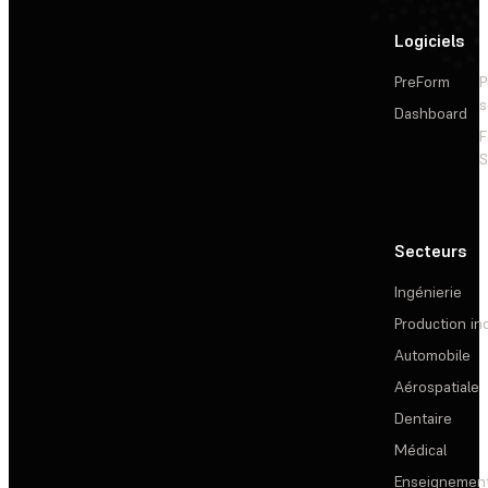
Logiciels
PreForm
P
s
Dashboard
F
S
Secteurs
Ingénierie
Production ind
Automobile
Aérospatiale
Dentaire
Médical
Enseignemen