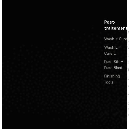
Post-
traitement
Wash + Cure
Wash L +
Cure L
Fuse Sift +
Fuse Blast
Finishing
Tools