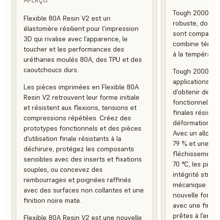
Tough 2000 Res
Flexible 80A Resin V2 est un
robuste, dont la 
élastomère résilient pour l’impression
sont comparable
3D qui rivalise avec l’apparence, le
combine ténaci
toucher et les performances des
à la températur
uréthanes moulés 80A, des TPU et des
caoutchoucs durs.
Tough 2000 Res
applications in
Les pièces imprimées en Flexible 80A
d’obtenir des 
Resin V2 retrouvent leur forme initiale
fonctionnels, a
et résistent aux flexions, tensions et
finales résistan
compressions répétées. Créez des
déformation et 
prototypes fonctionnels et des pièces
Avec un allonge
d’utilisation finale résistants à la
79 % et une te
déchirure, protégez les composants
fléchissement 
sensibles avec des inserts et fixations
70 °C, les pièc
souples, ou concevez des
intégrité struc
rembourrages et poignées raffinés
mécanique et e
avec des surfaces non collantes et une
nouvelle formul
finition noire mate.
avec une finiti
prêtes à l’empl
Flexible 80A Resin V2 est une nouvelle