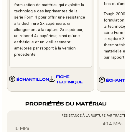
fins et d’une fin
formulation de matériau qui exploite la
technologie des imprimantes de la
Tough 2000 Res
série Form 4 pour offrir une résistance
formulation de m
à la déchirure 2x supérieure, un
la technologie 
allongement à la rupture 2x supérieur,
série Form 4 po
un rebond 4x supérieur, ainsi qu’une
la rupture 3x pl
esthétique et un vieillissement
thermorésistan
améliorés par rapport à la version
matérielle et u
précédente.
par rapport à l
FICHE
ÉCHANTILLON
ÉCHANTIL
TECHNIQUE
PROPRIÉTÉS DU MATÉRIAU
RÉSISTANCE À LA RUPTURE PAR TRACTION
40.4 MPa
10 MPa