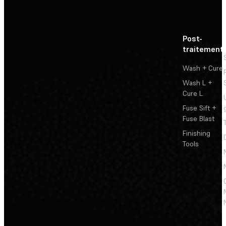
Post-
traitement
Wash + Cure
Wash L +
Cure L
Fuse Sift +
Fuse Blast
Finishing
Tools