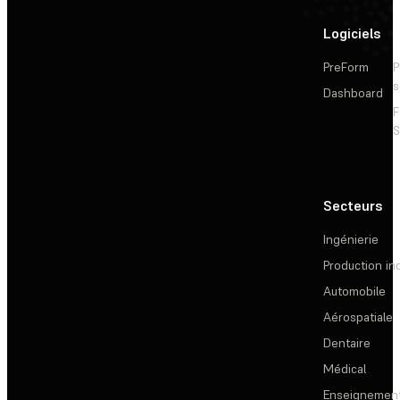
Logiciels
PreForm
P
s
Dashboard
F
S
Secteurs
Ingénierie
Production ind
Automobile
Aérospatiale
Dentaire
Médical
Enseignemen