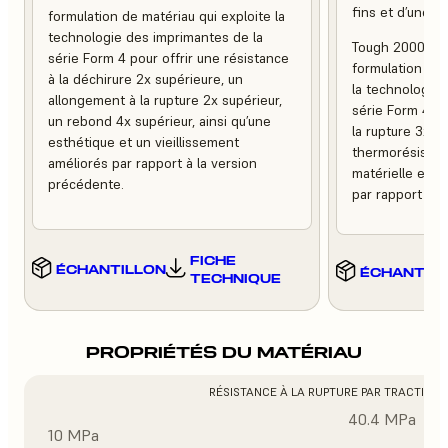
fins et d’une fin
formulation de matériau qui exploite la
technologie des imprimantes de la
Tough 2000 Res
série Form 4 pour offrir une résistance
formulation de m
à la déchirure 2x supérieure, un
la technologie 
allongement à la rupture 2x supérieur,
série Form 4 po
un rebond 4x supérieur, ainsi qu’une
la rupture 3x pl
esthétique et un vieillissement
thermorésistan
améliorés par rapport à la version
matérielle et u
précédente.
par rapport à l
FICHE
ÉCHANTILLON
ÉCHANTIL
TECHNIQUE
PROPRIÉTÉS DU MATÉRIAU
RÉSISTANCE À LA RUPTURE PAR TRACTION
40.4 MPa
10 MPa