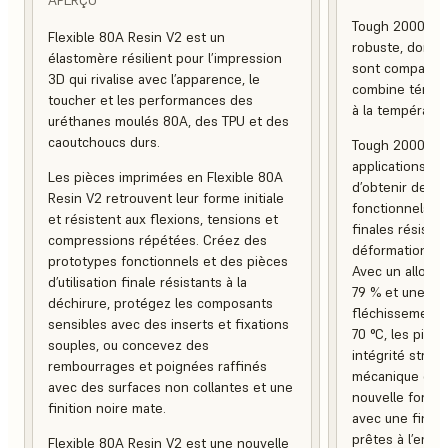
Tough 2000 Res
Flexible 80A Resin V2 est un
robuste, dont la 
élastomère résilient pour l’impression
sont comparable
3D qui rivalise avec l’apparence, le
combine ténaci
toucher et les performances des
à la températur
uréthanes moulés 80A, des TPU et des
caoutchoucs durs.
Tough 2000 Res
applications in
Les pièces imprimées en Flexible 80A
d’obtenir des 
Resin V2 retrouvent leur forme initiale
fonctionnels, a
et résistent aux flexions, tensions et
finales résistan
compressions répétées. Créez des
déformation et 
prototypes fonctionnels et des pièces
Avec un allonge
d’utilisation finale résistants à la
79 % et une te
déchirure, protégez les composants
fléchissement 
sensibles avec des inserts et fixations
70 °C, les pièc
souples, ou concevez des
intégrité struc
rembourrages et poignées raffinés
mécanique et e
avec des surfaces non collantes et une
nouvelle formul
finition noire mate.
avec une finiti
prêtes à l’empl
Flexible 80A Resin V2 est une nouvelle