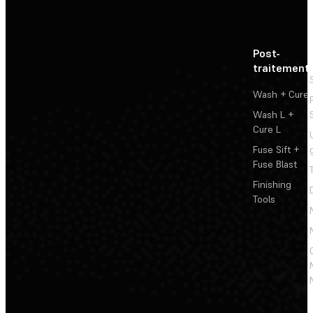
Post-
traitement
Wash + Cure
Wash L +
Cure L
Fuse Sift +
Fuse Blast
Finishing
Tools