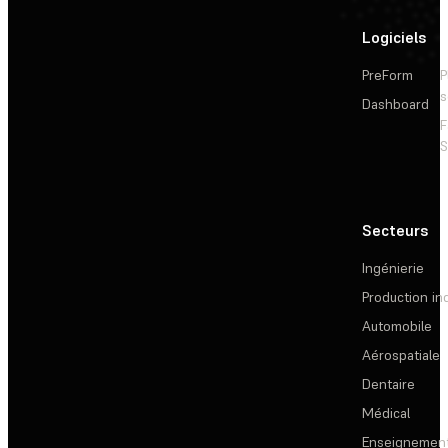
Logiciels
PreForm
P
s
Dashboard
F
S
Secteurs
Ingénierie
Production ind
Automobile
Aérospatiale
Dentaire
Médical
Enseignemen