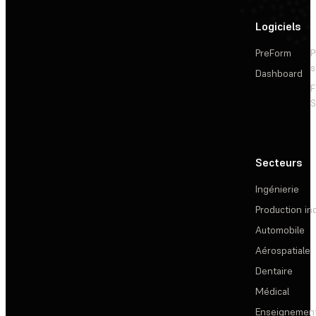
Logiciels
PreForm
P
s
Dashboard
F
S
Secteurs
Ingénierie
Production ind
Automobile
Aérospatiale
Dentaire
Médical
Enseignemen