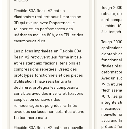
Tough 2000 Res
Flexible 80A Resin V2 est un
robuste, dont la 
élastomère résilient pour l’impression
sont comparable
3D qui rivalise avec l’apparence, le
combine ténaci
toucher et les performances des
à la températur
uréthanes moulés 80A, des TPU et des
caoutchoucs durs.
Tough 2000 Res
applications in
Les pièces imprimées en Flexible 80A
d’obtenir des 
Resin V2 retrouvent leur forme initiale
fonctionnels, a
et résistent aux flexions, tensions et
finales résistan
compressions répétées. Créez des
déformation et 
prototypes fonctionnels et des pièces
Avec un allonge
d’utilisation finale résistants à la
79 % et une te
déchirure, protégez les composants
fléchissement 
sensibles avec des inserts et fixations
70 °C, les pièc
souples, ou concevez des
intégrité struc
rembourrages et poignées raffinés
mécanique et e
avec des surfaces non collantes et une
nouvelle formul
finition noire mate.
avec une finiti
prêtes à l’empl
Flexible 80A Resin V2 est une nouvelle