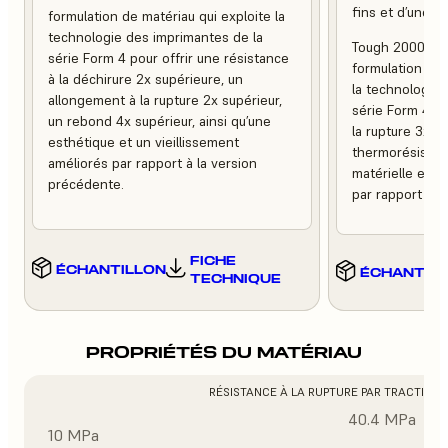
fins et d’une fin
formulation de matériau qui exploite la
technologie des imprimantes de la
Tough 2000 Res
série Form 4 pour offrir une résistance
formulation de m
à la déchirure 2x supérieure, un
la technologie 
allongement à la rupture 2x supérieur,
série Form 4 po
un rebond 4x supérieur, ainsi qu’une
la rupture 3x pl
esthétique et un vieillissement
thermorésistan
améliorés par rapport à la version
matérielle et u
précédente.
par rapport à l
FICHE
ÉCHANTILLON
ÉCHANTIL
TECHNIQUE
PROPRIÉTÉS DU MATÉRIAU
RÉSISTANCE À LA RUPTURE PAR TRACTION
40.4 MPa
10 MPa