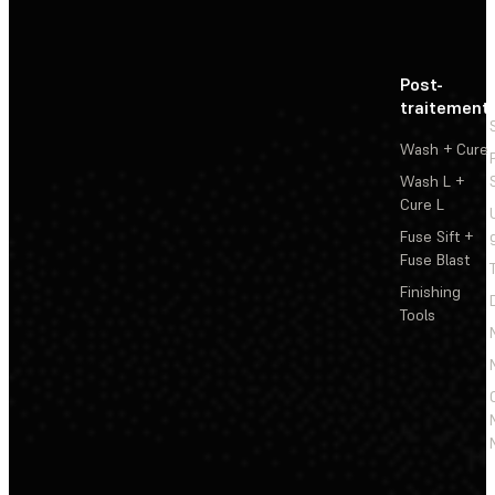
Post-
traitement
Wash + Cure
Wash L +
Cure L
Fuse Sift +
Fuse Blast
Finishing
Tools