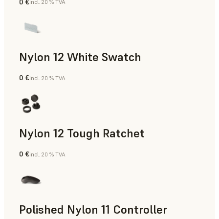
0 €
incl. 20 % TVA
Poudre SLS
Nylon 12 White Swatch
0 €
incl. 20 % TVA
Poudre SLS
Nylon 12 Tough Ratchet
0 €
incl. 20 % TVA
Poudre SLS
Polished Nylon 11 Controller