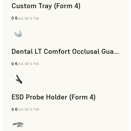
Custom Tray (Form 4)
0 €
incl. 20 % TVA
Dentaire
Dental LT Comfort Occlusal Guard (Form 4)
0 €
incl. 20 % TVA
Dentaire
ESD Probe Holder (Form 4)
0 €
incl. 20 % TVA
Ingénierie