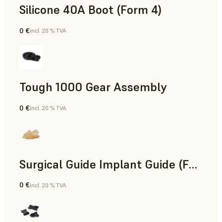
Silicone 40A Boot (Form 4)
0 €
incl. 20 % TVA
Ingénierie
Tough 1000 Gear Assembly
0 €
incl. 20 % TVA
Ingénierie
Surgical Guide Implant Guide (Form 4)
0 €
incl. 20 % TVA
Dentaire