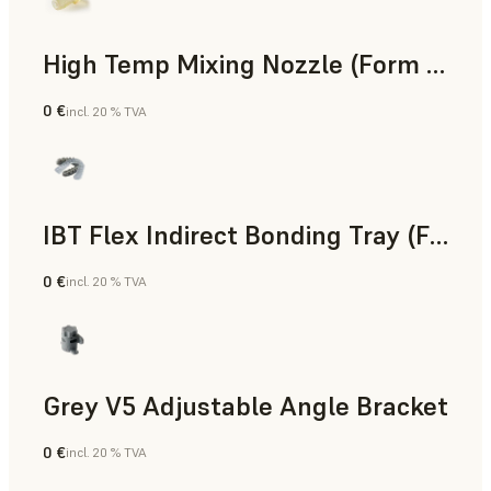
High Temp Mixing Nozzle (Form 4)
0 €
incl. 20 % TVA
Ingénierie
IBT Flex Indirect Bonding Tray (Form 4)
0 €
incl. 20 % TVA
Dentaire
Grey V5 Adjustable Angle Bracket
0 €
incl. 20 % TVA
Résine standard