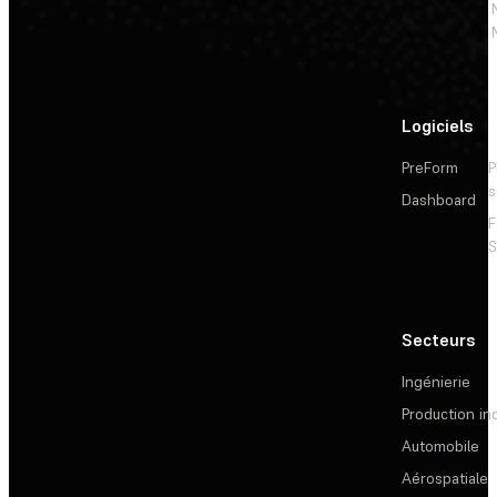
Logiciels
PreForm
P
s
Dashboard
F
S
Secteurs
Ingénierie
Production ind
Automobile
Aérospatiale