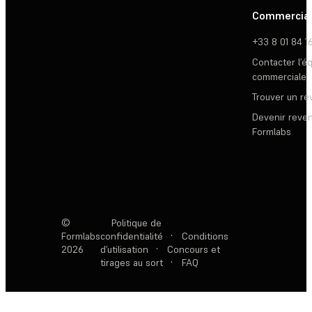
Commercia
+33 8 01 84 1
Contacter l’é
commerciale
Trouver un r
Devenir reve
Formlabs
©
Politique de
Formlabs
confidentialité
·
Conditions
2026
d’utilisation
·
Concours et
tirages au sort
·
FAQ