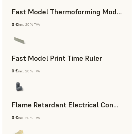
Fast Model Thermoforming Model
0 €
incl. 20 % TVA
Dentaire
Fast Model Print Time Ruler
0 €
incl. 20 % TVA
Résine standard
Flame Retardant Electrical Connector (Form 4)
0 €
incl. 20 % TVA
Ingénierie