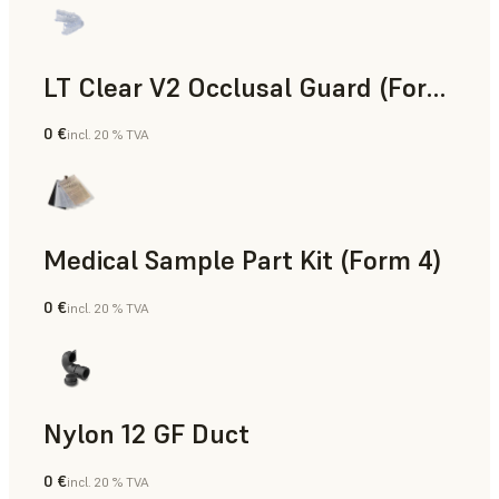
LT Clear V2 Occlusal Guard (Form 4)
0 €
incl. 20 % TVA
Dentaire
Medical Sample Part Kit (Form 4)
0 €
incl. 20 % TVA
Médical
Nylon 12 GF Duct
0 €
incl. 20 % TVA
Poudre SLS