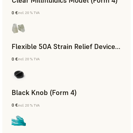
Clear Millifluidics Model (Form 4)
0 €
incl. 20 % TVA
Résine standard
Flexible 50A Strain Relief Device (Form 4)
0 €
incl. 20 % TVA
Ingénierie
Black Knob (Form 4)
0 €
incl. 20 % TVA
Résine standard