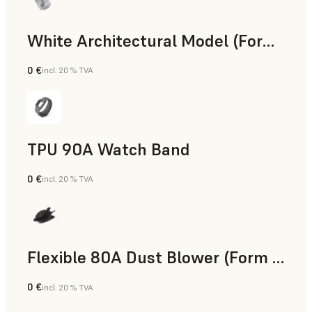
White Architectural Model (Form 4)
0 €
incl. 20 % TVA
Résine standard
TPU 90A Watch Band
0 €
incl. 20 % TVA
Poudre SLS
Flexible 80A Dust Blower (Form 4)
0 €
incl. 20 % TVA