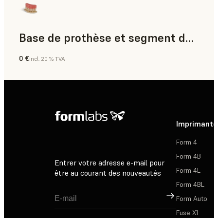
Base de prothèse et segment dentaire
0 €
incl. 20 % TVA
Dentaire
Imprimante
Form 4
Form 4B
Entrer votre adresse e-mail pour
Form 4L
être au courant des nouveautés
Form 4BL
Inscription
Form Auto
Fuse X1