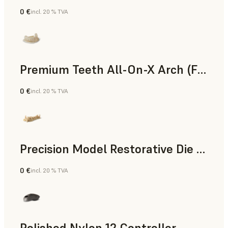
0 €
incl. 20 % TVA
Poudre SLS
Premium Teeth All-On-X Arch (Form 4)
0 €
incl. 20 % TVA
Dentaire
Precision Model Restorative Die Model
0 €
incl. 20 % TVA
Dentaire
Polished Nylon 12 Controller