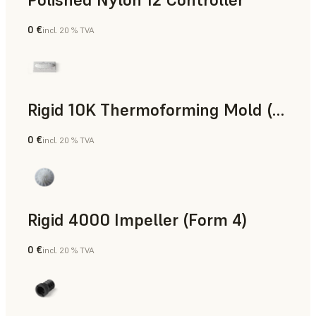
0 €
incl. 20 % TVA
Poudre SLS
Rigid 10K Thermoforming Mold (Form 4)
0 €
incl. 20 % TVA
Ingénierie
Rigid 4000 Impeller (Form 4)
0 €
incl. 20 % TVA
Ingénierie