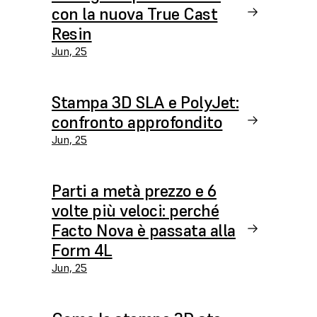
con la nuova True Cast
Resin
Jun, 25
Stampa 3D SLA e PolyJet:
confronto approfondito
Jun, 25
Parti a metà prezzo e 6
volte più veloci: perché
Facto Nova è passata alla
Form 4L
Jun, 25