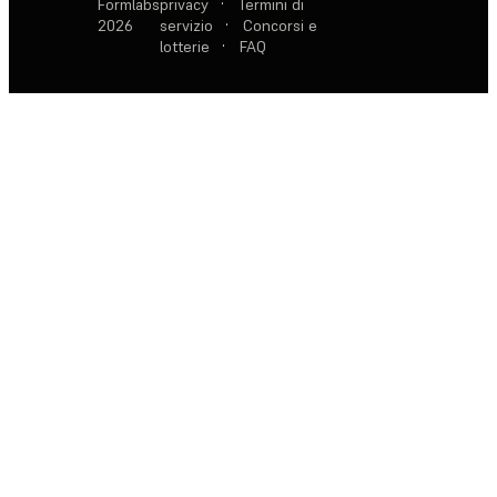
Formlabs
privacy
·
Termini di
2026
servizio
·
Concorsi e
lotterie
·
FAQ