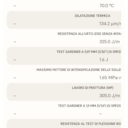
–
70.0 °C
DILATAZIONE TERMICA
–
134.2 μm/m/°
RESISTENZA ALL'URTO IZOD SENZA INTAGLIO
–
325.0 J/m
TEST GARDNER A 0,97 MM (1/32") DI SPESSOR
–
1.6 J
MASSIMO FATTORE DI INTENSIFICAZIONE DELLE SOLLECITA
–
1.65 MPa-m1/
LAVORO DI FRATTURA (WF)
–
305.0 J/m
TEST GARDNER A 1,9 MM (1/16") DI SPESSORE
–
–
RESISTENZA AL TEST DI FLESSIONE ROSS