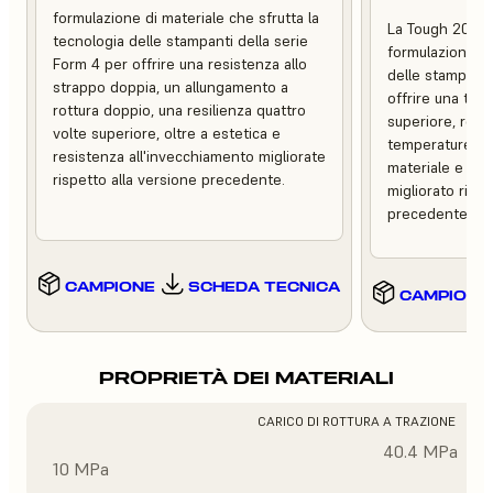
formulazione di materiale che sfrutta la
La Tough 2000 
tecnologia delle stampanti della serie
formulazione ch
Form 4 per offrire una resistenza allo
delle stampanti
strappo doppia, un allungamento a
offrire una tena
rottura doppio, una resilienza quattro
superiore, resis
volte superiore, oltre a estetica e
temperature, m
resistenza all'invecchiamento migliorate
materiale e un 
rispetto alla versione precedente.
migliorato rispe
precedente.
CAMPIONE
SCHEDA TECNICA
CAMPIONE
PROPRIETÀ DEI MATERIALI
CARICO DI ROTTURA A TRAZIONE
40.4 MPa
10 MPa