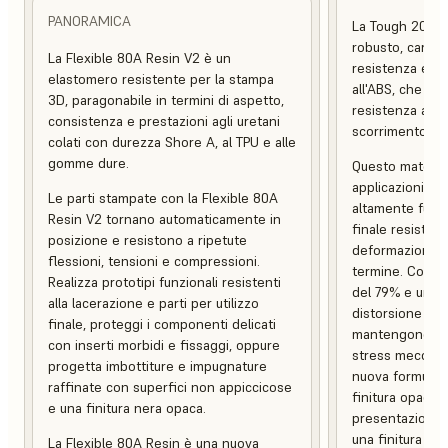
PANORAMICA
La Tough 2000 
robusto, caratt
La Flexible 80A Resin V2 è un
resistenza e una
elastomero resistente per la stampa
all'ABS, che co
3D, paragonabile in termini di aspetto,
resistenza alle
consistenza e prestazioni agli uretani
scorrimento.
colati con durezza Shore A, al TPU e alle
gomme dure.
Questo material
applicazioni pes
Le parti stampate con la Flexible 80A
altamente funzio
Resin V2 tornano automaticamente in
finale resistent
posizione e resistono a ripetute
deformazione e 
flessioni, tensioni e compressioni.
termine. Con un
Realizza prototipi funzionali resistenti
del 79% e una 
alla lacerazione e parti per utilizzo
distorsione term
finale, proteggi i componenti delicati
mantengono l'in
con inserti morbidi e fissaggi, oppure
stress meccani
progetta imbottiture e impugnature
nuova formulaz
raffinate con superfici non appiccicose
finitura opaca, 
e una finitura nera opaca.
presentazione c
una finitura supe
La Flexible 80A Resin è una nuova