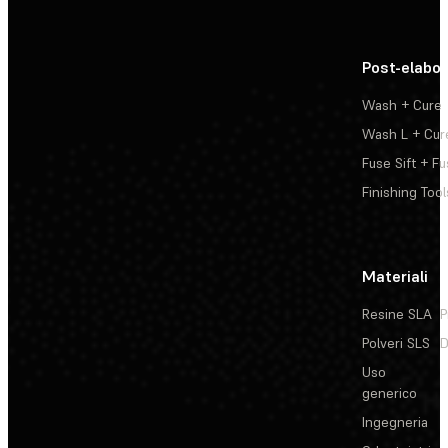
Post-elabo
Wash + Cure
Wash L + Cur
Fuse Sift + Fu
Finishing Tool
Materiali
Resine SLA
P
Polveri SLS
D
Uso
generico
Ingegneria