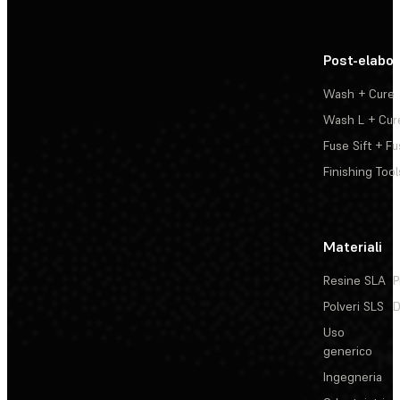
Post-elabo
Wash + Cure
Wash L + Cur
Fuse Sift + Fu
Finishing Tool
Materiali
Resine SLA
P
Polveri SLS
D
Uso
generico
Ingegneria