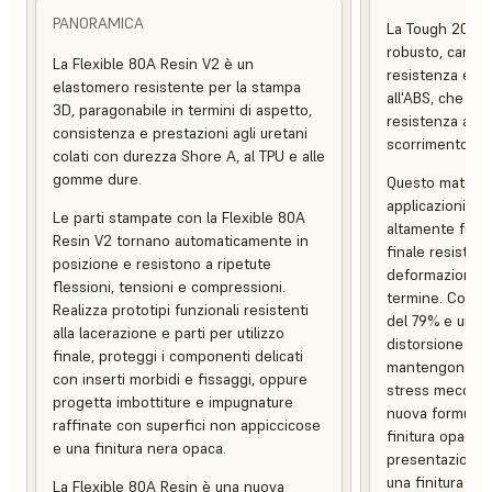
PANORAMICA
La Tough 2000 
robusto, caratt
La Flexible 80A Resin V2 è un
resistenza e una
elastomero resistente per la stampa
all'ABS, che co
3D, paragonabile in termini di aspetto,
resistenza alle
consistenza e prestazioni agli uretani
scorrimento.
colati con durezza Shore A, al TPU e alle
gomme dure.
Questo material
applicazioni pes
Le parti stampate con la Flexible 80A
altamente funzio
Resin V2 tornano automaticamente in
finale resistent
posizione e resistono a ripetute
deformazione e 
flessioni, tensioni e compressioni.
termine. Con un
Realizza prototipi funzionali resistenti
del 79% e una 
alla lacerazione e parti per utilizzo
distorsione term
finale, proteggi i componenti delicati
mantengono l'in
con inserti morbidi e fissaggi, oppure
stress meccani
progetta imbottiture e impugnature
nuova formulaz
raffinate con superfici non appiccicose
finitura opaca, 
e una finitura nera opaca.
presentazione c
una finitura supe
La Flexible 80A Resin è una nuova