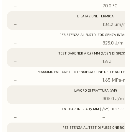
–
70.0 °C
DILATAZIONE TERMICA
–
134.2 μm/m/°
RESISTENZA ALL'URTO IZOD SENZA INTAGLIO
–
325.0 J/m
TEST GARDNER A 0,97 MM (1/32") DI SPESSOR
–
1.6 J
MASSIMO FATTORE DI INTENSIFICAZIONE DELLE SOLLECITA
–
1.65 MPa-m1/
LAVORO DI FRATTURA (WF)
–
305.0 J/m
TEST GARDNER A 1,9 MM (1/16") DI SPESSORE
–
–
RESISTENZA AL TEST DI FLESSIONE ROSS