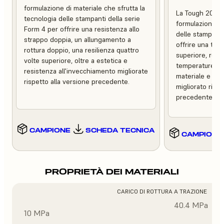
formulazione di materiale che sfrutta la
La Tough 2000 
tecnologia delle stampanti della serie
formulazione ch
Form 4 per offrire una resistenza allo
delle stampanti
strappo doppia, un allungamento a
offrire una tena
rottura doppio, una resilienza quattro
superiore, resis
volte superiore, oltre a estetica e
temperature, m
resistenza all'invecchiamento migliorate
materiale e un 
rispetto alla versione precedente.
migliorato rispe
precedente.
CAMPIONE
SCHEDA TECNICA
CAMPIONE
PROPRIETÀ DEI MATERIALI
CARICO DI ROTTURA A TRAZIONE
40.4 MPa
10 MPa