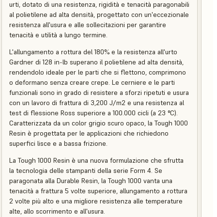
urti, dotato di una resistenza, rigidità e tenacità paragonabili
al polietilene ad alta densità, progettato con un'eccezionale
resistenza all'usura e alle sollecitazioni per garantire
tenacità e utilità a lungo termine.
L'allungamento a rottura del 180% e la resistenza all'urto
Gardner di 128 in-lb superano il polietilene ad alta densità,
rendendolo ideale per le parti che si flettono, comprimono
o deformano senza creare crepe. Le cerniere e le parti
funzionali sono in grado di resistere a sforzi ripetuti e usura
con un lavoro di frattura di 3,200 J/m2 e una resistenza al
test di flessione Ross superiore a 100.000 cicli (a 23 °C).
Caratterizzata da un color grigio scuro opaco, la Tough 1000
Resin è progettata per le applicazioni che richiedono
superfici lisce e a bassa frizione.
La Tough 1000 Resin è una nuova formulazione che sfrutta
la tecnologia delle stampanti della serie Form 4. Se
paragonata alla Durable Resin, la Tough 1000 vanta una
tenacità a frattura 5 volte superiore, allungamento a rottura
2 volte più alto e una migliore resistenza alle temperature
alte, allo scorrimento e all'usura.