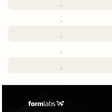
–
–
–
–
–