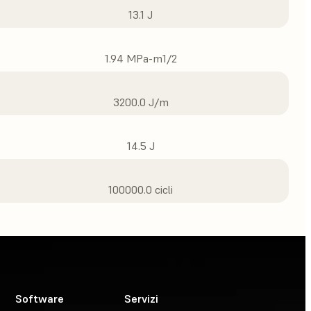
13.1 J
1.94 MPa-m1/2
3200.0 J/m
14.5 J
100000.0 cicli
Software
Servizi