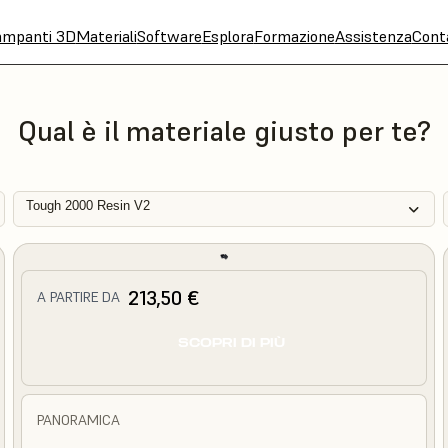
ampanti 3D
Materiali
Software
Esplora
Formazione
Assistenza
Cont
Qual è il materiale giusto per te?
Tough 2000 Resin V2
213,50 €
A PARTIRE DA
SCOPRI DI PIÙ
PANORAMICA