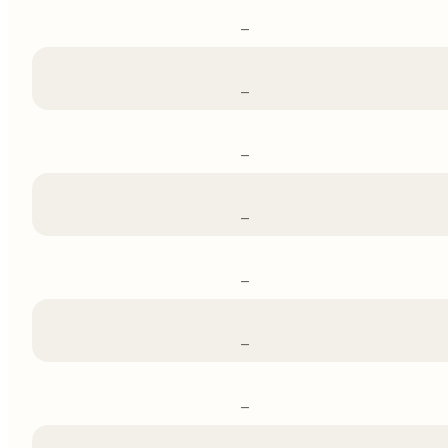
–
–
–
–
–
–
–