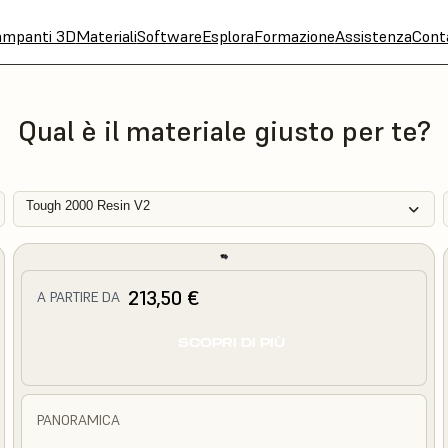
ampanti 3D
Materiali
Software
Esplora
Formazione
Assistenza
Cont
Qual è il materiale giusto per te?
Tough 2000 Resin V2
213,50 €
A PARTIRE DA
SCOPRI DI PIÙ
PANORAMICA