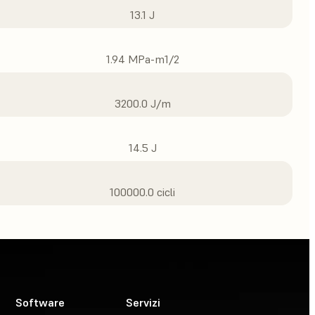
13.1 J
1.94 MPa-m1/2
3200.0 J/m
14.5 J
100000.0 cicli
Software
Servizi