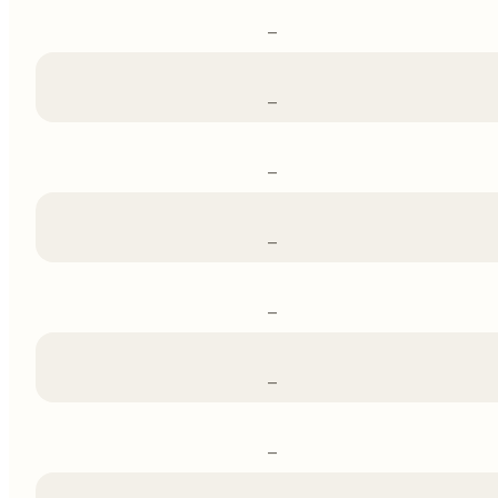
–
–
–
–
–
–
–