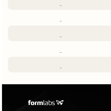
–
–
–
–
–