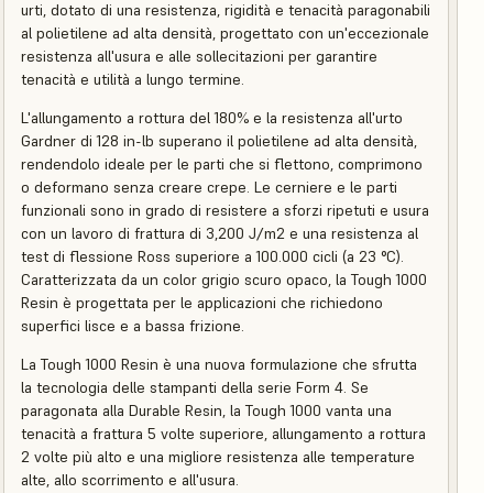
urti, dotato di una resistenza, rigidità e tenacità paragonabili
al polietilene ad alta densità, progettato con un'eccezionale
resistenza all'usura e alle sollecitazioni per garantire
tenacità e utilità a lungo termine.
L'allungamento a rottura del 180% e la resistenza all'urto
Gardner di 128 in-lb superano il polietilene ad alta densità,
rendendolo ideale per le parti che si flettono, comprimono
o deformano senza creare crepe. Le cerniere e le parti
funzionali sono in grado di resistere a sforzi ripetuti e usura
con un lavoro di frattura di 3,200 J/m2 e una resistenza al
test di flessione Ross superiore a 100.000 cicli (a 23 °C).
Caratterizzata da un color grigio scuro opaco, la Tough 1000
Resin è progettata per le applicazioni che richiedono
superfici lisce e a bassa frizione.
La Tough 1000 Resin è una nuova formulazione che sfrutta
la tecnologia delle stampanti della serie Form 4. Se
paragonata alla Durable Resin, la Tough 1000 vanta una
tenacità a frattura 5 volte superiore, allungamento a rottura
2 volte più alto e una migliore resistenza alle temperature
alte, allo scorrimento e all'usura.