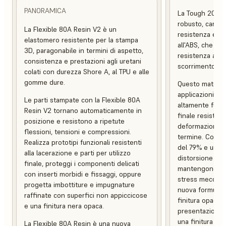
PANORAMICA
La Tough 2000 
robusto, caratt
La Flexible 80A Resin V2 è un
resistenza e una
elastomero resistente per la stampa
all'ABS, che co
3D, paragonabile in termini di aspetto,
resistenza alle
consistenza e prestazioni agli uretani
scorrimento.
colati con durezza Shore A, al TPU e alle
gomme dure.
Questo material
applicazioni pes
Le parti stampate con la Flexible 80A
altamente funzio
Resin V2 tornano automaticamente in
finale resistent
posizione e resistono a ripetute
deformazione e 
flessioni, tensioni e compressioni.
termine. Con un
Realizza prototipi funzionali resistenti
del 79% e una 
alla lacerazione e parti per utilizzo
distorsione term
finale, proteggi i componenti delicati
mantengono l'in
con inserti morbidi e fissaggi, oppure
stress meccani
progetta imbottiture e impugnature
nuova formulaz
raffinate con superfici non appiccicose
finitura opaca, 
e una finitura nera opaca.
presentazione c
una finitura supe
La Flexible 80A Resin è una nuova