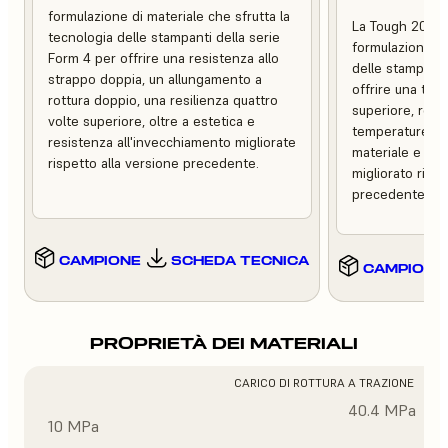
formulazione di materiale che sfrutta la
La Tough 2000 
tecnologia delle stampanti della serie
formulazione ch
Form 4 per offrire una resistenza allo
delle stampanti
strappo doppia, un allungamento a
offrire una tena
rottura doppio, una resilienza quattro
superiore, resis
volte superiore, oltre a estetica e
temperature, m
resistenza all'invecchiamento migliorate
materiale e un 
rispetto alla versione precedente.
migliorato rispe
precedente.
CAMPIONE
SCHEDA TECNICA
CAMPIONE
PROPRIETÀ DEI MATERIALI
CARICO DI ROTTURA A TRAZIONE
40.4 MPa
10 MPa