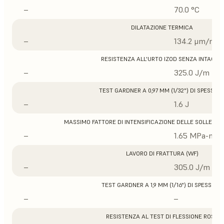
–
70.0 °C
DILATAZIONE TERMICA
–
134.2 μm/m/°
RESISTENZA ALL'URTO IZOD SENZA INTAGLIO
–
325.0 J/m
TEST GARDNER A 0,97 MM (1/32") DI SPESSOR
–
1.6 J
MASSIMO FATTORE DI INTENSIFICAZIONE DELLE SOLLECITA
–
1.65 MPa-m1/
LAVORO DI FRATTURA (WF)
–
305.0 J/m
TEST GARDNER A 1,9 MM (1/16") DI SPESSORE
–
–
RESISTENZA AL TEST DI FLESSIONE ROSS