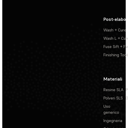
Post-elabo
Wash + Cure
Wash L + Cur
Fuse Sift + Fu
Finishing Tool
Materiali
Resine SLA
P
Polveri SLS
D
Uso
generico
Ingegneria