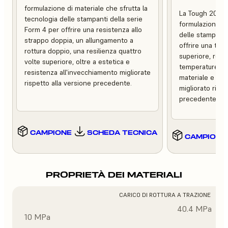
formulazione di materiale che sfrutta la
La Tough 2000 
tecnologia delle stampanti della serie
formulazione ch
Form 4 per offrire una resistenza allo
delle stampanti
strappo doppia, un allungamento a
offrire una tena
rottura doppio, una resilienza quattro
superiore, resis
volte superiore, oltre a estetica e
temperature, m
resistenza all'invecchiamento migliorate
materiale e un 
rispetto alla versione precedente.
migliorato rispe
precedente.
CAMPIONE
SCHEDA TECNICA
CAMPIONE
PROPRIETÀ DEI MATERIALI
CARICO DI ROTTURA A TRAZIONE
40.4 MPa
10 MPa