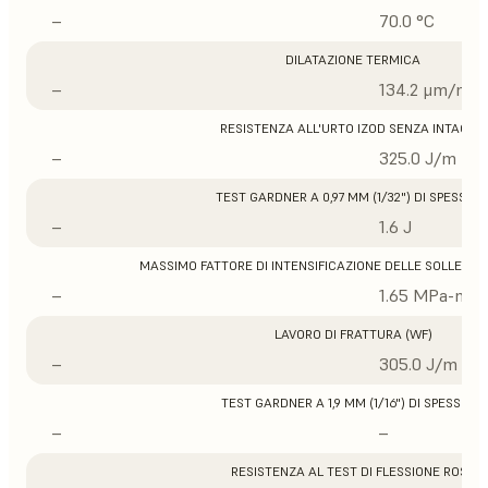
–
70.0 °C
DILATAZIONE TERMICA
–
134.2 μm/m/°
RESISTENZA ALL'URTO IZOD SENZA INTAGLIO
–
325.0 J/m
TEST GARDNER A 0,97 MM (1/32") DI SPESSOR
–
1.6 J
MASSIMO FATTORE DI INTENSIFICAZIONE DELLE SOLLECITA
–
1.65 MPa-m1/
LAVORO DI FRATTURA (WF)
–
305.0 J/m
TEST GARDNER A 1,9 MM (1/16") DI SPESSORE
–
–
RESISTENZA AL TEST DI FLESSIONE ROSS