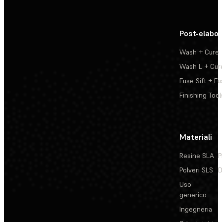
Post-elabo
Wash + Cure
Wash L + Cur
Fuse Sift + Fu
Finishing Tool
Materiali
Resine SLA
P
Polveri SLS
D
Uso
generico
Ingegneria