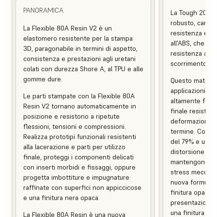
PANORAMICA
La Tough 2000 
robusto, caratt
La Flexible 80A Resin V2 è un
resistenza e una
elastomero resistente per la stampa
all'ABS, che co
3D, paragonabile in termini di aspetto,
resistenza alle
consistenza e prestazioni agli uretani
scorrimento.
colati con durezza Shore A, al TPU e alle
gomme dure.
Questo material
applicazioni pes
Le parti stampate con la Flexible 80A
altamente funzio
Resin V2 tornano automaticamente in
finale resistent
posizione e resistono a ripetute
deformazione e 
flessioni, tensioni e compressioni.
termine. Con un
Realizza prototipi funzionali resistenti
del 79% e una 
alla lacerazione e parti per utilizzo
distorsione term
finale, proteggi i componenti delicati
mantengono l'in
con inserti morbidi e fissaggi, oppure
stress meccani
progetta imbottiture e impugnature
nuova formulaz
raffinate con superfici non appiccicose
finitura opaca, 
e una finitura nera opaca.
presentazione c
una finitura supe
La Flexible 80A Resin è una nuova