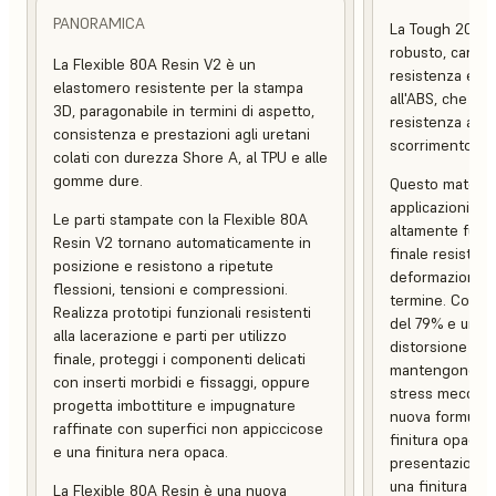
PANORAMICA
La Tough 2000 
robusto, caratt
La Flexible 80A Resin V2 è un
resistenza e una
elastomero resistente per la stampa
all'ABS, che co
3D, paragonabile in termini di aspetto,
resistenza alle
consistenza e prestazioni agli uretani
scorrimento.
colati con durezza Shore A, al TPU e alle
gomme dure.
Questo material
applicazioni pes
Le parti stampate con la Flexible 80A
altamente funzio
Resin V2 tornano automaticamente in
finale resistent
posizione e resistono a ripetute
deformazione e 
flessioni, tensioni e compressioni.
termine. Con un
Realizza prototipi funzionali resistenti
del 79% e una 
alla lacerazione e parti per utilizzo
distorsione term
finale, proteggi i componenti delicati
mantengono l'in
con inserti morbidi e fissaggi, oppure
stress meccani
progetta imbottiture e impugnature
nuova formulaz
raffinate con superfici non appiccicose
finitura opaca, 
e una finitura nera opaca.
presentazione c
una finitura supe
La Flexible 80A Resin è una nuova