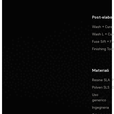
Post-elabo
Wash + Cure
Wash L + Cur
Fuse Sift + Fu
Finishing Tool
Materiali
Resine SLA
P
Polveri SLS
D
Uso
generico
Ingegneria