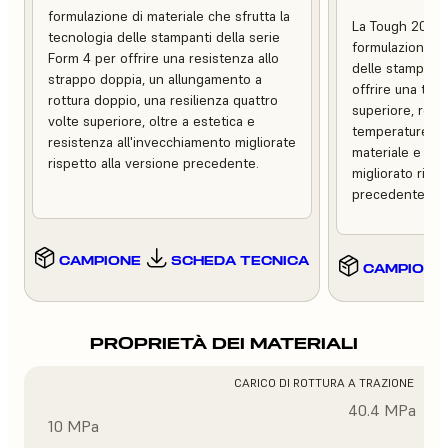
formulazione di materiale che sfrutta la
La Tough 2000 
tecnologia delle stampanti della serie
formulazione ch
Form 4 per offrire una resistenza allo
delle stampanti
strappo doppia, un allungamento a
offrire una tena
rottura doppio, una resilienza quattro
superiore, resis
volte superiore, oltre a estetica e
temperature, m
resistenza all'invecchiamento migliorate
materiale e un 
rispetto alla versione precedente.
migliorato rispe
precedente.
CAMPIONE
SCHEDA TECNICA
CAMPIONE
PROPRIETÀ DEI MATERIALI
CARICO DI ROTTURA A TRAZIONE
40.4 MPa
10 MPa