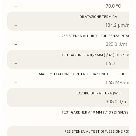
–
70.0 °C
DILATAZIONE TERMICA
–
134.2 μm/m/°
RESISTENZA ALL'URTO IZOD SENZA INTAGLIO
–
325.0 J/m
TEST GARDNER A 0,97 MM (1/32") DI SPESSOR
–
1.6 J
MASSIMO FATTORE DI INTENSIFICAZIONE DELLE SOLLECITA
–
1.65 MPa-m1/
LAVORO DI FRATTURA (WF)
–
305.0 J/m
TEST GARDNER A 1,9 MM (1/16") DI SPESSORE
–
–
RESISTENZA AL TEST DI FLESSIONE ROSS