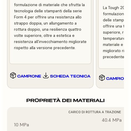
formulazione di materiale che sfrutta la
La Tough 2000 
tecnologia delle stampanti della serie
formulazione ch
Form 4 per offrire una resistenza allo
delle stampanti
strappo doppia, un allungamento a
offrire una tena
rottura doppio, una resilienza quattro
superiore, resis
volte superiore, oltre a estetica e
temperature, m
resistenza all'invecchiamento migliorate
materiale e un 
rispetto alla versione precedente.
migliorato rispe
precedente.
CAMPIONE
SCHEDA TECNICA
CAMPIONE
PROPRIETÀ DEI MATERIALI
CARICO DI ROTTURA A TRAZIONE
40.4 MPa
10 MPa