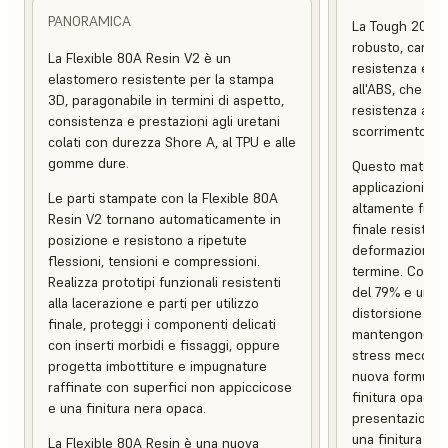
PANORAMICA
La Tough 2000 
robusto, caratt
La Flexible 80A Resin V2 è un
resistenza e una
elastomero resistente per la stampa
all'ABS, che co
3D, paragonabile in termini di aspetto,
resistenza alle
consistenza e prestazioni agli uretani
scorrimento.
colati con durezza Shore A, al TPU e alle
gomme dure.
Questo material
applicazioni pes
Le parti stampate con la Flexible 80A
altamente funzio
Resin V2 tornano automaticamente in
finale resistent
posizione e resistono a ripetute
deformazione e 
flessioni, tensioni e compressioni.
termine. Con un
Realizza prototipi funzionali resistenti
del 79% e una 
alla lacerazione e parti per utilizzo
distorsione term
finale, proteggi i componenti delicati
mantengono l'in
con inserti morbidi e fissaggi, oppure
stress meccani
progetta imbottiture e impugnature
nuova formulaz
raffinate con superfici non appiccicose
finitura opaca, 
e una finitura nera opaca.
presentazione c
una finitura supe
La Flexible 80A Resin è una nuova