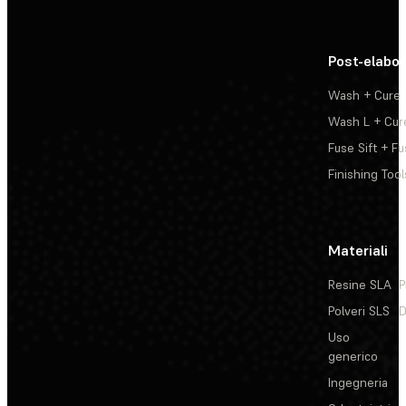
Post-elabo
Wash + Cure
Wash L + Cur
Fuse Sift + Fu
Finishing Tool
Materiali
Resine SLA
P
Polveri SLS
D
Uso
generico
Ingegneria