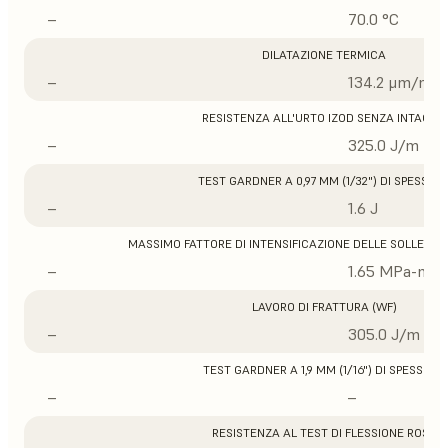
–
70.0 °C
DILATAZIONE TERMICA
–
134.2 μm/m/°
RESISTENZA ALL'URTO IZOD SENZA INTAGLIO
–
325.0 J/m
TEST GARDNER A 0,97 MM (1/32") DI SPESSOR
–
1.6 J
MASSIMO FATTORE DI INTENSIFICAZIONE DELLE SOLLECITA
–
1.65 MPa-m1/
LAVORO DI FRATTURA (WF)
–
305.0 J/m
TEST GARDNER A 1,9 MM (1/16") DI SPESSORE
–
–
RESISTENZA AL TEST DI FLESSIONE ROSS