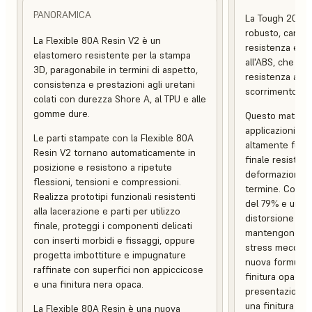
PANORAMICA
La Tough 2000 
robusto, caratt
La Flexible 80A Resin V2 è un
resistenza e una
elastomero resistente per la stampa
all'ABS, che co
3D, paragonabile in termini di aspetto,
resistenza alle
consistenza e prestazioni agli uretani
scorrimento.
colati con durezza Shore A, al TPU e alle
gomme dure.
Questo material
applicazioni pes
Le parti stampate con la Flexible 80A
altamente funzio
Resin V2 tornano automaticamente in
finale resistent
posizione e resistono a ripetute
deformazione e 
flessioni, tensioni e compressioni.
termine. Con un
Realizza prototipi funzionali resistenti
del 79% e una 
alla lacerazione e parti per utilizzo
distorsione term
finale, proteggi i componenti delicati
mantengono l'in
con inserti morbidi e fissaggi, oppure
stress meccani
progetta imbottiture e impugnature
nuova formulaz
raffinate con superfici non appiccicose
finitura opaca, 
e una finitura nera opaca.
presentazione c
una finitura supe
La Flexible 80A Resin è una nuova