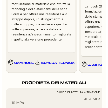
formulazione di materiale che sfrutta la
La Tough 2000 
tecnologia delle stampanti della serie
formulazione ch
Form 4 per offrire una resistenza allo
delle stampanti
strappo doppia, un allungamento a
offrire una tena
rottura doppio, una resilienza quattro
superiore, resis
volte superiore, oltre a estetica e
temperature, m
resistenza all'invecchiamento migliorate
materiale e un 
rispetto alla versione precedente.
migliorato rispe
precedente.
CAMPIONE
SCHEDA TECNICA
CAMPIONE
PROPRIETÀ DEI MATERIALI
CARICO DI ROTTURA A TRAZIONE
40.4 MPa
10 MPa