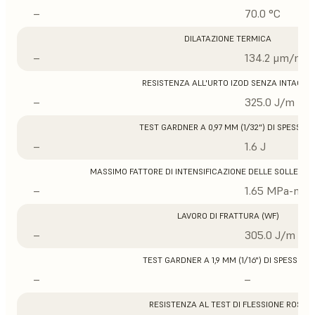
–
70.0 °C
DILATAZIONE TERMICA
–
134.2 μm/m/°
RESISTENZA ALL'URTO IZOD SENZA INTAGLIO
–
325.0 J/m
TEST GARDNER A 0,97 MM (1/32") DI SPESSOR
–
1.6 J
MASSIMO FATTORE DI INTENSIFICAZIONE DELLE SOLLECITA
–
1.65 MPa-m1/
LAVORO DI FRATTURA (WF)
–
305.0 J/m
TEST GARDNER A 1,9 MM (1/16") DI SPESSORE
–
–
RESISTENZA AL TEST DI FLESSIONE ROSS