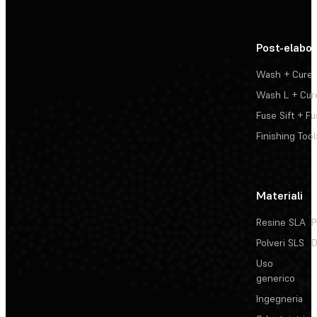
Post-elabo
Wash + Cure
Wash L + Cur
Fuse Sift + Fu
Finishing Tool
Materiali
Resine SLA
P
Polveri SLS
D
Uso
generico
Ingegneria