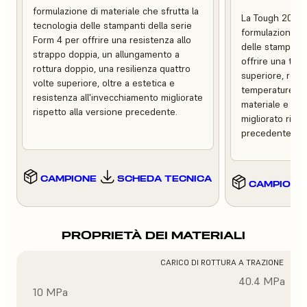
formulazione di materiale che sfrutta la
La Tough 2000 
tecnologia delle stampanti della serie
formulazione ch
Form 4 per offrire una resistenza allo
delle stampanti
strappo doppia, un allungamento a
offrire una tena
rottura doppio, una resilienza quattro
superiore, resis
volte superiore, oltre a estetica e
temperature, m
resistenza all'invecchiamento migliorate
materiale e un 
rispetto alla versione precedente.
migliorato rispe
precedente.
CAMPIONE
SCHEDA TECNICA
CAMPIONE
PROPRIETÀ DEI MATERIALI
CARICO DI ROTTURA A TRAZIONE
40.4 MPa
10 MPa