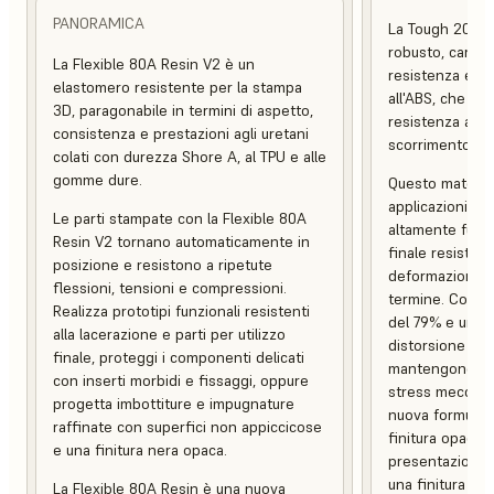
PANORAMICA
La Tough 2000 
robusto, caratt
La Flexible 80A Resin V2 è un
resistenza e una
elastomero resistente per la stampa
all'ABS, che co
3D, paragonabile in termini di aspetto,
resistenza alle
consistenza e prestazioni agli uretani
scorrimento.
colati con durezza Shore A, al TPU e alle
gomme dure.
Questo material
applicazioni pes
Le parti stampate con la Flexible 80A
altamente funzio
Resin V2 tornano automaticamente in
finale resistent
posizione e resistono a ripetute
deformazione e 
flessioni, tensioni e compressioni.
termine. Con un
Realizza prototipi funzionali resistenti
del 79% e una 
alla lacerazione e parti per utilizzo
distorsione term
finale, proteggi i componenti delicati
mantengono l'in
con inserti morbidi e fissaggi, oppure
stress meccani
progetta imbottiture e impugnature
nuova formulaz
raffinate con superfici non appiccicose
finitura opaca, 
e una finitura nera opaca.
presentazione c
una finitura supe
La Flexible 80A Resin è una nuova