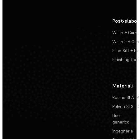
Post-elabo
Wash + Cure
Wash L + Cur
Fuse Sift + Fu
Finishing Tool
Materiali
Resine SLA
P
Polveri SLS
D
Uso
generico
Ingegneria