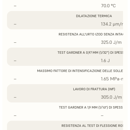
–
70.0 °C
DILATAZIONE TERMICA
–
134.2 μm/m/°
RESISTENZA ALL'URTO IZOD SENZA INTAGLIO
–
325.0 J/m
TEST GARDNER A 0,97 MM (1/32") DI SPESSOR
–
1.6 J
MASSIMO FATTORE DI INTENSIFICAZIONE DELLE SOLLECITA
–
1.65 MPa-m1/
LAVORO DI FRATTURA (WF)
–
305.0 J/m
TEST GARDNER A 1,9 MM (1/16") DI SPESSORE
–
–
RESISTENZA AL TEST DI FLESSIONE ROSS