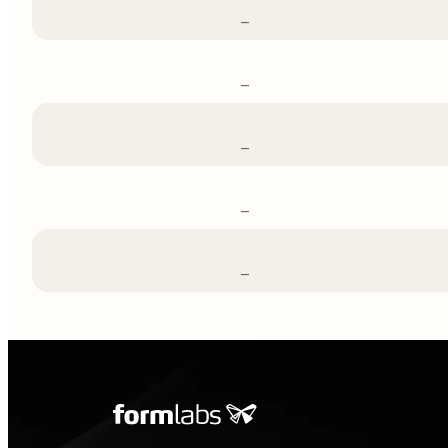
–
–
–
–
–