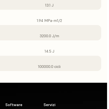
13.1 J
1.94 MPa-m1/2
3200.0 J/m
14.5 J
100000.0 cicli
Software
Servizi