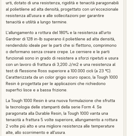
urti, dotato di una resistenza, rigidità e tenacità paragonabili
al polietilene ad alta densità, progettato con un'eccezionale
resistenza all'usura e alle sollecitazioni per garantire
tenacità e utilità a lungo termine.
L'allungamento a rottura del 180% e la resistenza all'urto
Gardner di 128 in-lb superano il polietilene ad alta densità,
rendendolo ideale per le parti che si flettono, comprimono
o deformano senza creare crepe. Le cerniere e le parti
funzionali sono in grado di resistere a sforzi ripetuti e usura
con un lavoro di frattura di 3,200 J/m2 e una resistenza al
test di flessione Ross superiore a 100.000 cicli (a 23 °C).
Caratterizzata da un color grigio scuro opaco, la Tough 1000
Resin è progettata per le applicazioni che richiedono
superfici lisce e a bassa frizione.
La Tough 1000 Resin è una nuova formulazione che sfrutta
la tecnologia delle stampanti della serie Form 4. Se
paragonata alla Durable Resin, la Tough 1000 vanta una
tenacità a frattura 5 volte superiore, allungamento a rottura
2 volte più alto e una migliore resistenza alle temperature
alte, allo scorrimento e all'usura.