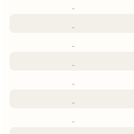
–
–
–
–
–
–
–