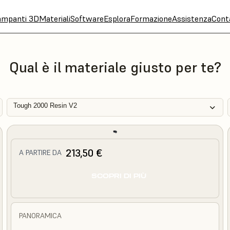
ampanti 3D
Materiali
Software
Esplora
Formazione
Assistenza
Cont
Qual è il materiale giusto per te?
Tough 2000 Resin V2
213,50 €
A PARTIRE DA
SCOPRI DI PIÙ
PANORAMICA