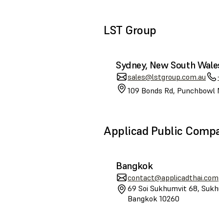
LST Group
Sydney, New South Wale
sales@lstgroup.com.au
109 Bonds Rd, Punchbowl 
Applicad Public Comp
Bangkok
contact@applicadthai.com
69 Soi Sukhumvit 68, Sukh
Bangkok 10260