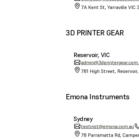
7A Kent St, Yarraville VIC 
3D PRINTER GEAR
Reservoir, VIC
admin@3dprintergear.com.
781 High Street, Reservoir
Emona Instruments
Sydney
testinst@emona.com.au
78 Parramatta Rd, Camper