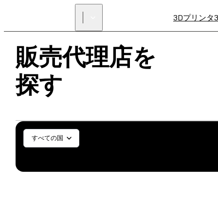
3Dプリンタ
販売代理店を
探す
一般／工業
歯科医療
SL
すべての国
SLS (Fuse X1)