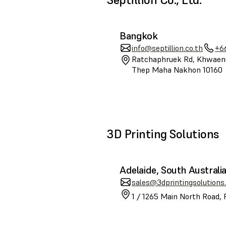
Bangkok
info@septillion.co.th
+6
Ratchaphruek Rd, Khwaeng
Thep Maha Nakhon 10160
3D Printing Solutions
Adelaide, South Australi
sales@3dprintingsolutions
1 / 1265 Main North Road, 