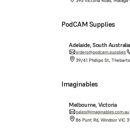
395 Victoria Road, Malaga
PodCAM Supplies
Adelaide, South Australi
orders@podcam.supplies
39/41 Phillips St, Thebart
Imaginables
Melbourne, Victoria
sales@imaginables.com.au
86 Punt Rd, Windsor VIC 31