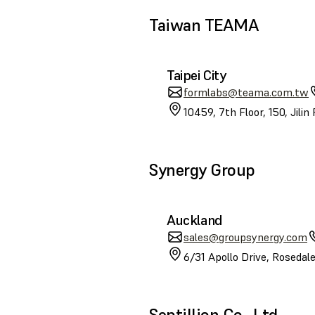
Taiwan TEAMA
Taipei City
formlabs@teama.com.tw
10459, 7th Floor, 150, Jilin
Synergy Group
Auckland
sales@groupsynergy.com
6/31 Apollo Drive, Roseda
Septillion Co., Ltd.