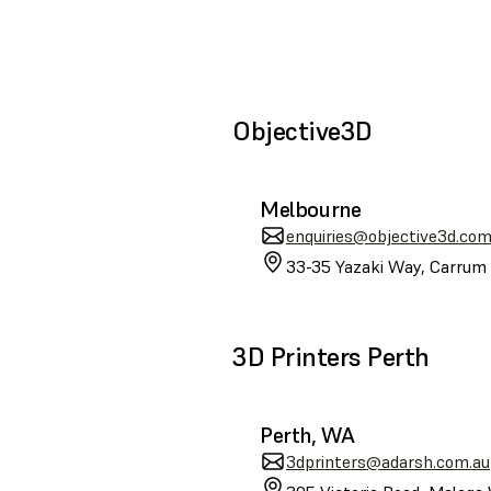
Objective3D
Melbourne
enquiries@objective3d.com
33-35 Yazaki Way, Carrum 
3D Printers Perth
Perth, WA
3dprinters@adarsh.com.au