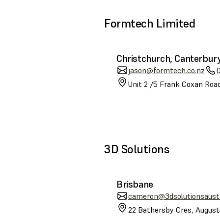
Formtech Limited
Christchurch, Canterbur
jason@formtech.co.nz
Unit 2 /5 Frank Coxan Road
3D Solutions
Brisbane
cameron@3dsolutionsaustr
22 Bathersby Cres, August