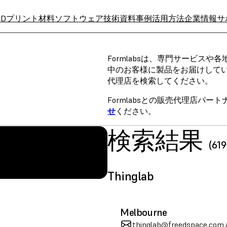
3Dプリント材料
ソフトウェア
技術資料
事例
活用方法
企業情報
サ
Formlabsは、専門サービス
中のお客様に製品をお届けして
代理店を検索してください。
Formlabsとの販売代理店パ
せ
ください。
検索結果
(6
A
SLS (Fuse 1+)
Thinglab
Melbourne
thinglab@freedspace.com.