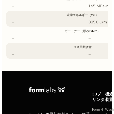
–
1.65 MPa-m1/
破壊エネルギー（WF）
–
305.0 J/m
ガードナー（厚み1.9MM）
–
–
ロス屈曲疲労
–
–
3Dプ
後処
リンタ
装置
Form 4
Wash