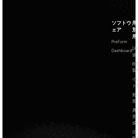
ソフトウ
用
ェア
別
用
PreForm
試
Dashboard
途
樹
製
小
ト
射
形
真
形
成
治