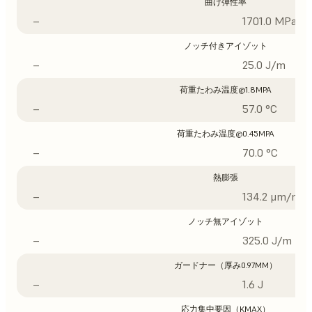
曲げ弾性率
–
1701.0 MPa
ノッチ付きアイゾット
–
25.0 J/m
荷重たわみ温度@1.8MPA
–
57.0 °C
荷重たわみ温度@0.45MPA
–
70.0 °C
熱膨張
–
134.2 μm/m/°
ノッチ無アイゾット
–
325.0 J/m
ガードナー（厚み0.97MM）
–
1.6 J
応力集中要因（KMAX）