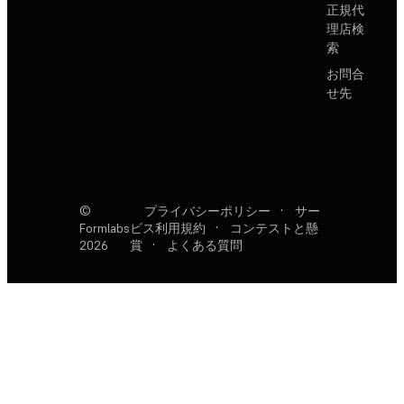
正規代
理店検
索
お問合
せ先
©
プライバシーポリシー
·
サー
Formlabs
ビス利用規約
·
コンテストと懸
2026
賞
·
よくある質問