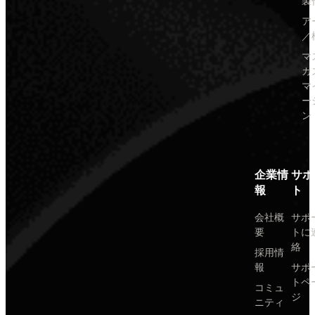
製
ア
／
マ
カ
マ
ー
ン
企業情
サポ
報
ト
会社概
サポ
要
トに
絡
採用情
報
サポ
トペ
コミュ
ジ
ニティ