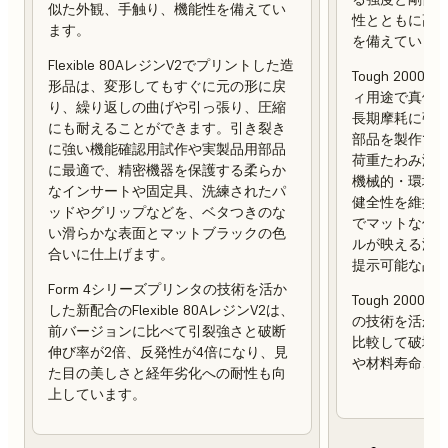
似た外観、手触り、機能性を備えてい
性とともに高
ます。
を備えていま
Flexible 80AレジンV2でプリントした造
Tough 200
形品は、変形してもすぐに元の形に戻
ィ用途で真価
り、繰り返しの曲げや引っ張り、圧縮
長期摩耗に強
にも耐えることができます。引き裂き
部品を製作でき
に強い機能確認用試作や実製品用部品
荷重たわみ温度（
に最適で、精密機器を保護する柔らか
機械的・環境
なインサートや固定具、洗練されたパ
健全性を維持
ッドやグリップなどを、ベタつきのな
でマットな仕
い滑らかな表面とマットブラックの色
ルが映える滑
合いに仕上げます。
提示可能な品
Form 4シリーズプリンタの技術を活か
Tough 2000
した新配合のFlexible 80AレジンV2は、
の技術を活か
前バージョンに比べて引裂強さと破断
比較して破壊靭
伸び率が2倍、反発性が4倍になり、見
や材料寿命、
た目の美しさと経年劣化への耐性も向
上しています。