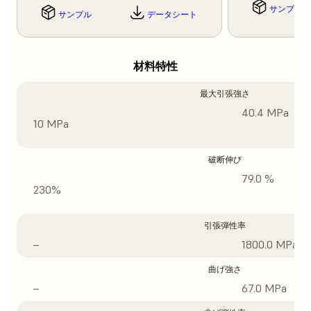
サンプル
サンプル
データシート
材料特性
最大引張強さ
40.4 MPa
10 MPa
破断伸び
79.0 %
230%
引張弾性率
–
1800.0 MPa
曲げ強さ
–
67.0 MPa