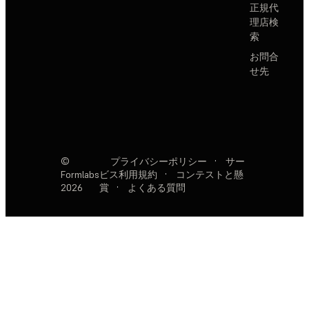
正規代
理店検
索
お問合
せ先
©
プライバシーポリシー
·
サー
Formlabs
ビス利用規約
·
コンテストと懸
2026
賞
·
よくある質問