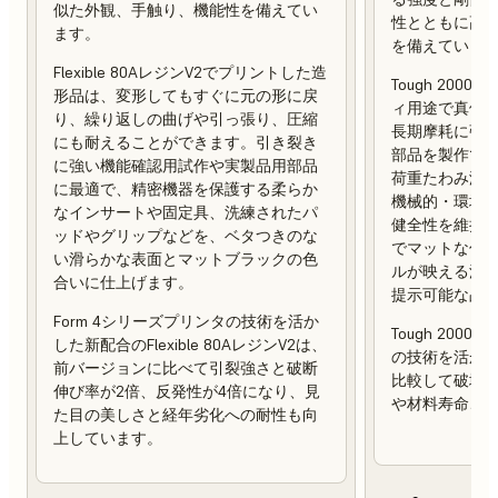
似た外観、手触り、機能性を備えてい
性とともに高
ます。
を備えていま
Flexible 80AレジンV2でプリントした造
Tough 200
形品は、変形してもすぐに元の形に戻
ィ用途で真価
り、繰り返しの曲げや引っ張り、圧縮
長期摩耗に強
にも耐えることができます。引き裂き
部品を製作でき
に強い機能確認用試作や実製品用部品
荷重たわみ温度（
に最適で、精密機器を保護する柔らか
機械的・環境
なインサートや固定具、洗練されたパ
健全性を維持
ッドやグリップなどを、ベタつきのな
でマットな仕
い滑らかな表面とマットブラックの色
ルが映える滑
合いに仕上げます。
提示可能な品
Form 4シリーズプリンタの技術を活か
Tough 2000
した新配合のFlexible 80AレジンV2は、
の技術を活か
前バージョンに比べて引裂強さと破断
比較して破壊靭
伸び率が2倍、反発性が4倍になり、見
や材料寿命、
た目の美しさと経年劣化への耐性も向
上しています。