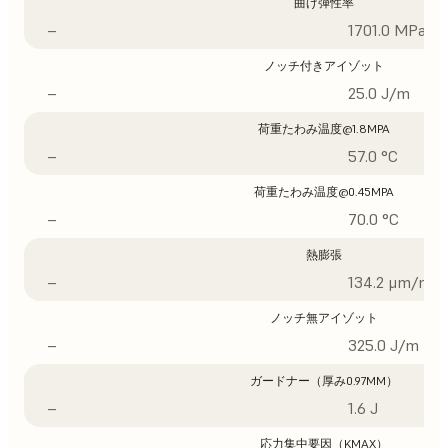
曲げ弾性率
–
1701.0 MPa
ノッチ付きアイゾット
–
25.0 J/m
荷重たわみ温度@1.8MPA
–
57.0 °C
荷重たわみ温度@0.45MPA
–
70.0 °C
熱膨張
–
134.2 μm/m/°
ノッチ無アイゾット
–
325.0 J/m
ガードナー（厚み0.97MM）
–
1.6 J
応力集中要因（KMAX）