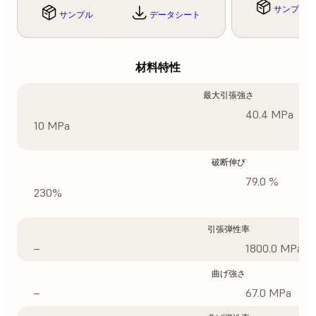
サンプル
サンプル
データシート
材料特性
最大引張強さ
40.4 MPa
10 MPa
破断伸び
79.0 %
230%
引張弾性率
–
1800.0 MPa
曲げ強さ
–
67.0 MPa