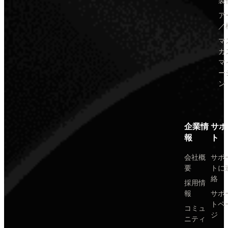
製
ア
／
マ
カ
マ
ー
ン
企業情
サポ
報
ト
会社概
サポ
要
トに
絡
採用情
報
サポ
トペ
コミュ
ジ
ニティ