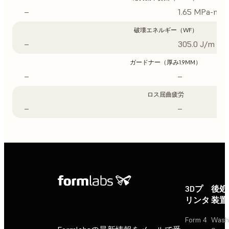
–
1.65 MPa-m1/
破壊エネルギー（WF）
–
305.0 J/m
ガードナー（厚み1.9MM）
–
–
ロス屈曲疲労
–
–
3Dプ
後処
リンタ
装置
Form 4
Wash