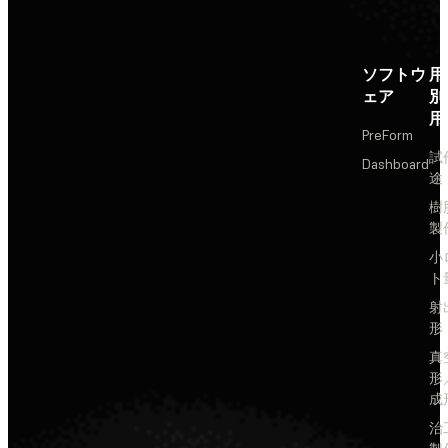
ソフトウ
用
ェア
別
用
PreForm
試
Dashboard
途
樹
製
小
ト
射
形
真
形
成
治