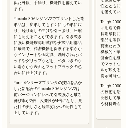
似た外観、手触り、機能性を備えてい
性とともに高
ます。
を備えていま
Flexible 80AレジンV2でプリントした造
Tough 200
形品は、変形してもすぐに元の形に戻
ィ用途で真価
り、繰り返しの曲げや引っ張り、圧縮
長期摩耗に強
にも耐えることができます。引き裂き
部品を製作でき
に強い機能確認用試作や実製品用部品
荷重たわみ温度（
に最適で、精密機器を保護する柔らか
機械的・環境
なインサートや固定具、洗練されたパ
健全性を維持
ッドやグリップなどを、ベタつきのな
でマットな仕
い滑らかな表面とマットブラックの色
ルが映える滑
合いに仕上げます。
提示可能な品
Form 4シリーズプリンタの技術を活か
Tough 2000
した新配合のFlexible 80AレジンV2は、
の技術を活か
前バージョンに比べて引裂強さと破断
比較して破壊靭
伸び率が2倍、反発性が4倍になり、見
や材料寿命、
た目の美しさと経年劣化への耐性も向
上しています。