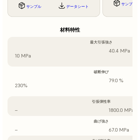
サンプル
サンプル
データシート
材料特性
最大引張強さ
40.4 MPa
10 MPa
破断伸び
79.0 %
230%
引張弾性率
–
1800.0 MPa
曲げ強さ
–
67.0 MPa