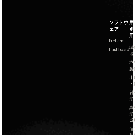
ソフトウ
用
ェア
別
用
PreForm
試
Dashboard
途
樹
製
小
ト
射
形
真
形
成
治