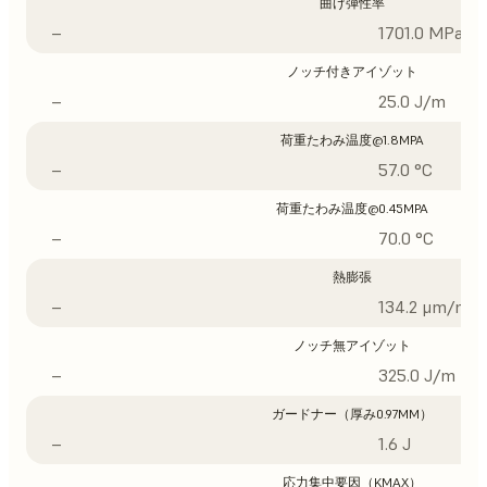
曲げ弾性率
–
1701.0 MPa
ノッチ付きアイゾット
–
25.0 J/m
荷重たわみ温度@1.8MPA
–
57.0 °C
荷重たわみ温度@0.45MPA
–
70.0 °C
熱膨張
–
134.2 μm/m/°
ノッチ無アイゾット
–
325.0 J/m
ガードナー（厚み0.97MM）
–
1.6 J
応力集中要因（KMAX）