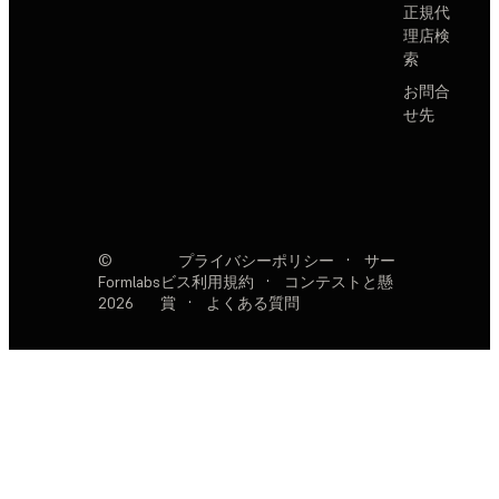
正規代
理店検
索
お問合
せ先
©
プライバシーポリシー
·
サー
Formlabs
ビス利用規約
·
コンテストと懸
2026
賞
·
よくある質問