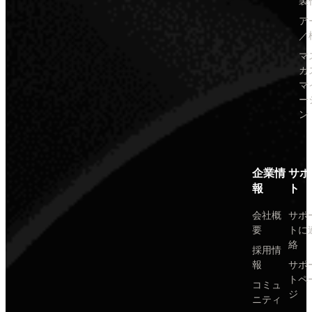
製
ア
／
マ
カ
マ
ー
ン
企業情
サポ
報
ト
会社概
サポ
要
トに
絡
採用情
報
サポ
トペ
コミュ
ジ
ニティ